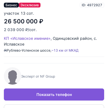
Бизнес
Эксклюзив
ID: 4972927
участок 13 сот.
26 500 000
₽
2 039 000
₽
/сот.
КП «Иславское имение»
,
Одинцовский район
,
с.
Иславское
Рублево-Успенское шоссе,
~13 км от МКАД
Эксперт от NF Group
Показать телефон