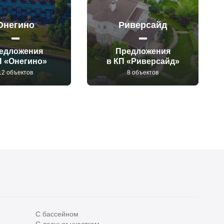
Онегино
Риверсайд
едложения
Предложения
П «Онегино»
в КП «Риверсайд»
12 объектов
8 объектов
С бассейном