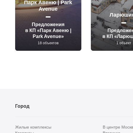
Парк Авеню | Park
Avenue
Ларюши
Предложения
в КП «Парк Авеню |
Предложе
Park Avenue»
в КП «Ларю
18 объектов
1 объект
Город
Жилые комплексы
В центре Моск