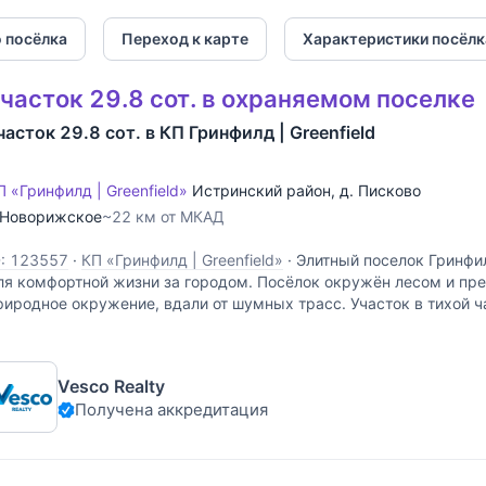
 посёлка
Переход к карте
Характеристики посёлк
часток 29.8 сот. в охраняемом поселке
часток 29.8 сот. в КП Гринфилд | Greenfield
П «Гринфилд | Greenfield»
Истринский район
,
д. Писково
Новорижское
~22 км от МКАД
D: 123557
·
КП «Гринфилд | Greenfield»
·
Элитный поселок Гринфи
ля комфортной жизни за городом. Посёлок окружён лесом и пре
риродное окружение, вдали от шумных трасс. Участок в тихой ч
кружен соседями только с двух сторон. Ровный, правильной
Vesco Realty
Получена аккредитация