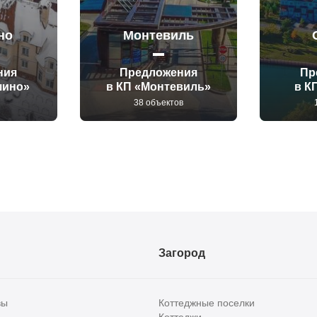
но
Монтевиль
ния
Предложения
Пр
шино»
в КП «Монтевиль»
в К
38 объектов
Загород
вы
Коттеджные поселки