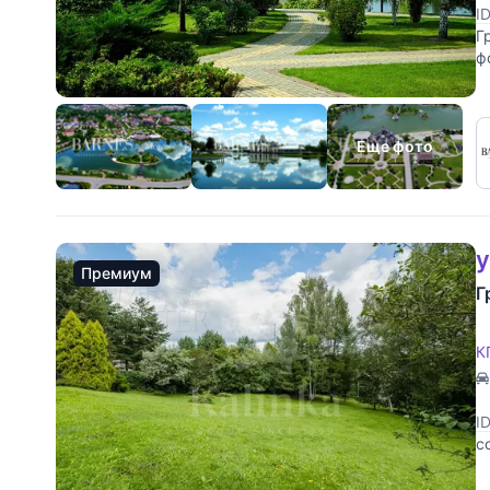
I
Г
ф
Еще фото
у
Премиум
Г
К
I
с