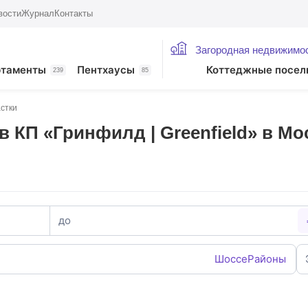
вости
Журнал
Контакты
Загородная недвижимо
ртаменты
Пентхаусы
Коттеджные посел
239
85
стки
 КП «Гринфилд | Greenfield» в Мо
до
Шоссе
Районы