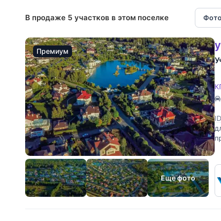
В продаже 5 участков в этом поселке
Фото
у
Премиум
У
К
I
д
п
о
Еще фото