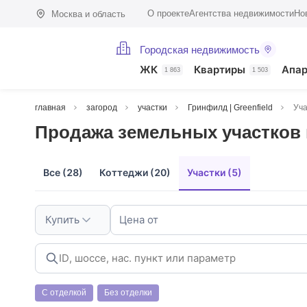
О проекте
Агентства недвижимости
Но
Москва и область
Городская недвижимость
ЖК
Квартиры
Апа
1 863
1 503
главная
загород
участки
Гринфилд | Greenfield
Уча
Продажа земельных участков в
Все (28)
Коттеджи (20)
Участки (5)
Купить
Цена от
С отделкой
Без отделки