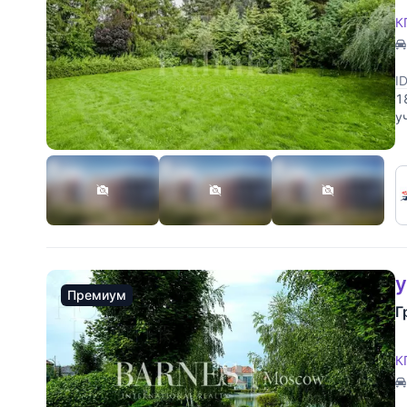
К
I
1
у
у
Премиум
Г
К