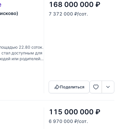
168 000 000
₽
е
Писково)
7 372 000
₽
/сот.
лощадью 22.80 соток.
а стал доступным для
юдей или родителей,
Скопировать ссылку
Поделиться
115 000 000
₽
6 970 000
₽
/сот.