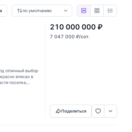
а
по умолчанию
210 000 000
₽
7 047 000
₽
/сот.
лд отличный выбор
красно вписан в
асти поселка,
Скопировать ссылку
Поделиться