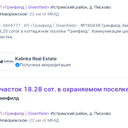
П «Гринфилд | Greenfield»
Истринский район
,
д. Писково
Новорижское
~22 км от МКАД
D: 4804777
·
КП «Гринфилд | Greenfield»
·
№160439 Гринфилд Зем
8,25 соток в коттеджном поселке "Гринфилд". Коммуникации це
частка.
Kalinka Real Estate
Получена аккредитация
часток 18.28 сот. в охраняемом поселк
ринфилд
П «Гринфилд | Greenfield»
Истринский район
,
д. Писково
Новорижское
~22 км от МКАД