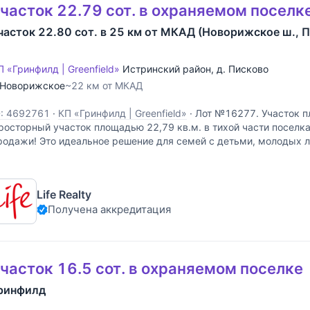
часток 22.79 сот. в охраняемом поселк
часток 22.80 сот. в 25 км от МКАД (Новорижское ш., 
П «Гринфилд | Greenfield»
Истринский район
,
д. Писково
Новорижское
~22 км от МКАД
D: 4692761
·
КП «Гринфилд | Greenfield»
·
Лот №16277. Участок п
росторный участок площадью 22,79 кв.м. в тихой части поселк
родажи! Это идеальное решение для семей с детьми, молодых л
оторые хотят обеспечить комфорт и безопасность
Life Realty
Получена аккредитация
часток 16.5 сот. в охраняемом поселке
ринфилд