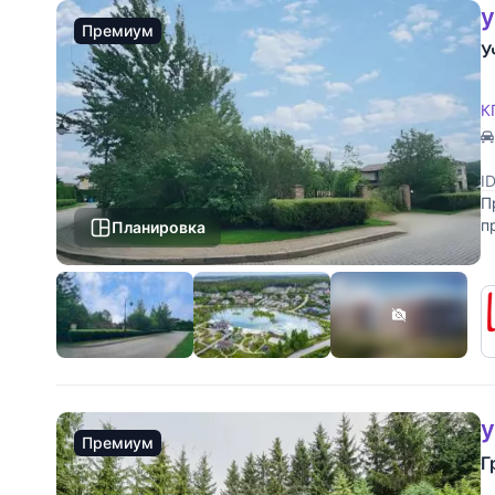
у
Премиум
У
К
I
П
п
Планировка
к
у
Премиум
Г