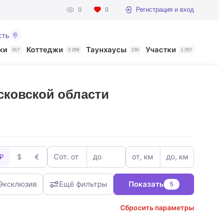
Регистрация и вход
0
0
сть
ки
Коттеджи
Таунхаусы
Участки
917
3 269
230
1 057
сковской области
Сот. от
до
от, км
до, км
₽
$
€
Эксклюзив
Ещё фильтры
Показать
5
Сбросить параметры