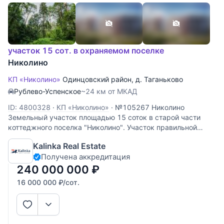
участок 15 сот. в охраняемом поселке
Николино
КП «Николино»
Одинцовский район
,
д. Таганьково
Рублево-Успенское
~24 км от МКАД
ID: 4800328
·
КП «Николино»
·
№105267 Николино
Земельный участок площадью 15 соток в старой части
коттеджного поселка "Николино". Участок правильной
формы, с соснами и елями, по периметру засажен
Kalinka Real Estate
взрослыми высокими туями. Коммуникации центральные,
Получена аккредитация
статус земли – ИЖС.
240 000 000
₽
16 000 000
₽
/сот.