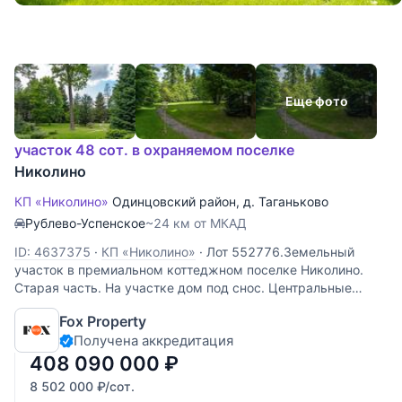
Еще фото
участок 48 сот. в охраняемом поселке
Николино
КП «Николино»
Одинцовский район
,
д. Таганьково
Рублево-Успенское
~24 км от МКАД
ID: 4637375
·
КП «Николино»
·
Лот 552776.Земельный
участок в премиальном коттеджном поселке Николино.
Старая часть. На участке дом под снос. Центральные
коммуникации.
Fox Property
Получена аккредитация
408 090 000
₽
8 502 000
₽
/сот.