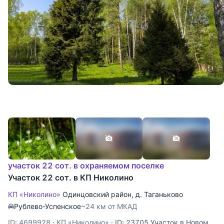
участок 22 сот. в охраняемом поселке
Участок 22 сот. в КП Николино
КП «Николино»
Одинцовский район
,
д. Таганьково
Рублево-Успенское
~24 км от МКАД
ID: 4699928
·
КП «Николино»
·
ID: 23705 Участок в Новом