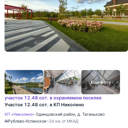
Еще фото
участок 12.48 сот. в охраняемом поселке
Участок 12.48 сот. в КП Николино
КП «Николино»
Одинцовский район
,
д. Таганьково
Рублево-Успенское
~24 км от МКАД