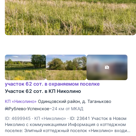
участок 62 сот. в охраняемом поселке
Участок 62 сот. в КП Николино
КП «Николино»
Одинцовский район
,
д. Таганьково
Рублево-Успенское
~24 км от МКАД
ID: 4699945
·
КП «Николино»
·
ID: 23641 Участок в Новом
Николино с коммуникациями Информация о коттеджном
поселке: Элитный коттеджный поселок «Николино» входит