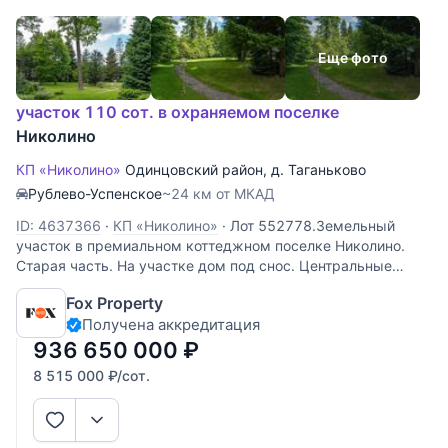
Еще фото
участок 110 сот. в охраняемом поселке
Николино
КП «Николино»
Одинцовский район
,
д. Таганьково
Рублево-Успенское
~24 км от МКАД
ID: 4637366
·
КП «Николино»
·
Лот 552778.Земельный
участок в премиальном коттеджном поселке Николино.
Старая часть. На участке дом под снос. Центральные
коммуникации.
Fox Property
Получена аккредитация
936 650 000
₽
8 515 000
₽
/сот.