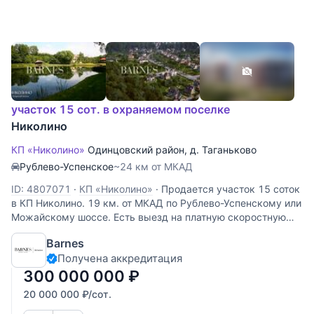
участок 15 сот. в охраняемом поселке
Николино
КП «Николино»
Одинцовский район
,
д. Таганьково
Рублево-Успенское
~24 км от МКАД
ID: 4807071
·
КП «Николино»
·
Продается участок 15 соток
в КП Николино. 19 км. от МКАД по Рублево-Успенскому или
Можайскому шоссе. Есть выезд на платную скоростную
дорогу. В старой части Николино.
Barnes
Получена аккредитация
300 000 000
₽
20 000 000
₽
/сот.