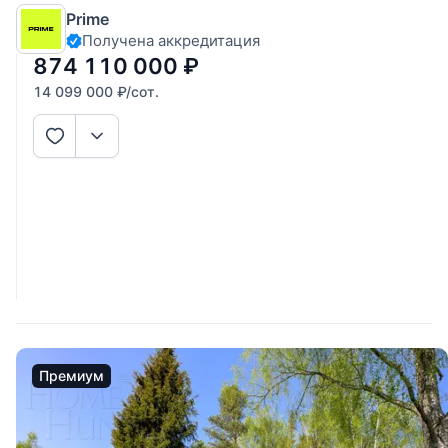
в число самых привилегированных рублевских
Prime
резиденций. Тихий и спокойный уголок Подмосковья
Получена аккредитация
утопает в зелени деревьев.
874 110 000
₽
14 099 000
₽
/сот.
Премиум