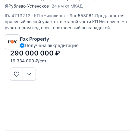
Рублево-Успенское
~24 км от МКАД
ID: 4713212
·
КП «Николино»
·
Лот 553061.Предлагается
красивый лесной участок в старой части КП Николино. На
участке дом под снос, построенный по канадской
технологии. Красивые лесные деревья, соседи все
Fox Property
построены. Все коммуникации центральные.
Получена аккредитация
290 000 000
₽
19 334 000
₽
/сот.