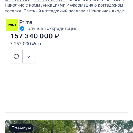
Николино с коммуникациями Информация о коттеджном
поселке: Элитный коттеджный поселок «Николино» входит
в число самых привилегированных рублевских
Prime
резиденций. Тихий и спокойный уголок Подмосковья
Получена аккредитация
утопает в зелени деревьев.
157 340 000
₽
7 152 000
₽
/сот.
Премиум