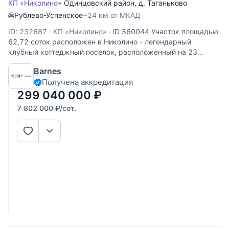
КП «Николино»
Одинцовский район
,
д. Таганьково
Рублево-Успенское
~24 км от МКАД
ID: 232687
·
КП «Николино»
·
lD 560044 Участок площадью
62,72 соток расположен в Николино - легендарный
клубный коттеджный поселок, расположенный на 23
километре Рублево-Успенского шоссе. Продуманный до
Barnes
мелочей и выдержанный в едином стиле, он —
Получена аккредитация
олицетворение элитного
299 040 000
₽
7 802 000
₽
/сот.