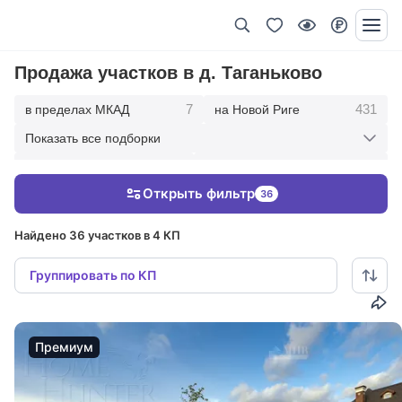
Продажа участков в д. Таганьково
7
431
в пределах МКАД
на Новой Риге
Показать все подборки
339
168
на Рублевке
10 км от МКАД
Открыть фильтр
36
472
866
20 км от МКАД
30 км от МКАД
Найдено 36 участков в 4 КП
Группировать по КП
Премиум