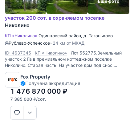
Еще фото
участок 200 сот. в охраняемом поселке
Николино
КП «Николино»
Одинцовский район
,
д. Таганьково
Рублево-Успенское
~24 км от МКАД
ID: 4637345
·
КП «Николино»
·
Лот 552775.Земельный
участок 2 Га в премиальном коттеджном поселке
Николино. Старая часть. На участке дом под снос.
Центральные коммуникации.
Fox Property
Получена аккредитация
1 476 870 000
₽
7 385 000
₽
/сот.