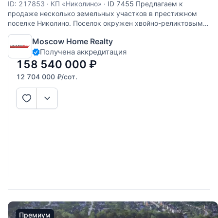
ID: 217853
·
КП «Николино»
·
ID 7455 Предлагаем к
продаже несколько земельных участков в престижном
поселке Николино. Поселок окружен хвойно-реликтовым
лесом, круглосуточная охрана. На территории поселка
Moscow Home Realty
уникальный архитектурный и ландшафтный дизайн,
Получена аккредитация
детские и спортивные
158 540 000
₽
12 704 000
₽
/сот.
Премиум