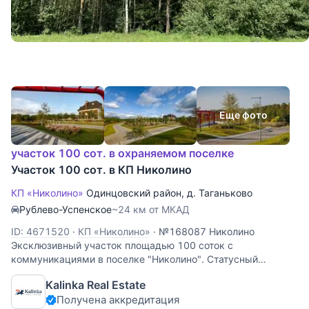
Еще фото
участок 100 сот. в охраняемом поселке
Участок 100 сот. в КП Николино
КП «Николино»
Одинцовский район
,
д. Таганьково
Рублево-Успенское
~24 км от МКАД
ID: 4671520
·
КП «Николино»
·
№168087 Николино
Эксклюзивный участок площадью 100 соток с
коммуникациями в поселке "Николино". Статусный
поселок с озером, парковыми зонами, ресторанами и
Kalinka Real Estate
фитнес-клубом. Удобный выезд на платную трассу — всего
Получена аккредитация
25 минут до центра Москвы.