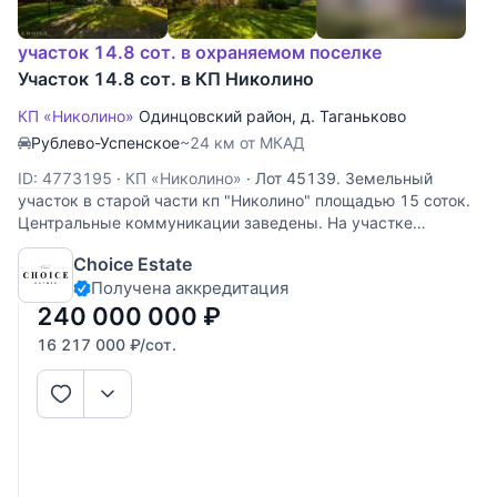
участок 14.8 сот. в охраняемом поселке
Участок 14.8 сот. в КП Николино
КП «Николино»
Одинцовский район
,
д. Таганьково
Рублево-Успенское
~24 км от МКАД
ID: 4773195
·
КП «Николино»
·
Лот 45139. Земельный
участок в старой части кп "Николино" площадью 15 соток.
Центральные коммуникации заведены. На участке
расположен дом площадью 700м2 под снос. Элитный
Choice Estate
поселок «Николино» покорит роскошью и богатством
Получена аккредитация
природы, колоритным
240 000 000
₽
16 217 000
₽
/сот.