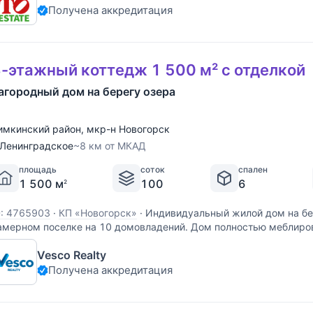
Получена аккредитация
-этажный коттедж 1 500 м² с отделкой
агородный дом на берегу озера
имкинский район
,
мкр-н Новогорск
Ленинградское
~8 км от МКАД
площадь
соток
спален
1 500 м
100
6
2
D: 4765903
·
КП «Новогорск»
·
Индивидуальный жилой дом на бе
амерном поселке на 10 домовладений. Дом полностью меблиров
роживанию. В доме высокое качество отделки, интерьер выдер
Vesco Realty
тиле, высокие потолки и панорамное остекление добавляют
Получена аккредитация