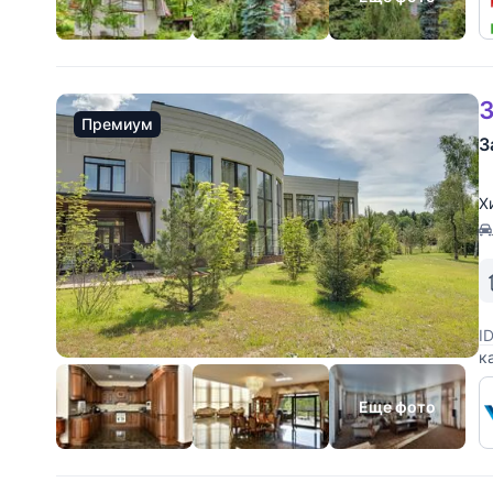
3
Премиум
З
Х
I
к
п
с
Еще фото