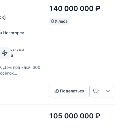
140 000 000
₽
ск)
У леса
н Новогорск
санузла
6
. Дом под ключ 600
посёлок
Скопировать ссылку
оен гараж на 2 а/м ,
удиком
Поделиться
105 000 000
₽