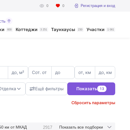
Регистрация и вход
0
0
сть
ки
Коттеджи
Таунхаусы
Участки
600
3 251
230
1 061
до, м²
Сот. от
до
от, км
до, км
Отделка
Ещё фильтры
Показать
13
Сбросить параметры
3
2917
50 км от МКАД
Показать все подборки