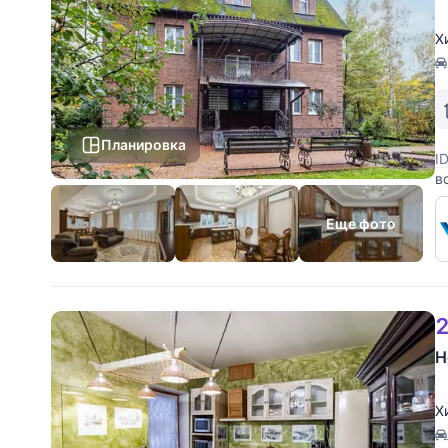
Х
Планировка
I
в
о
4
Еще фото
2
Н
Х