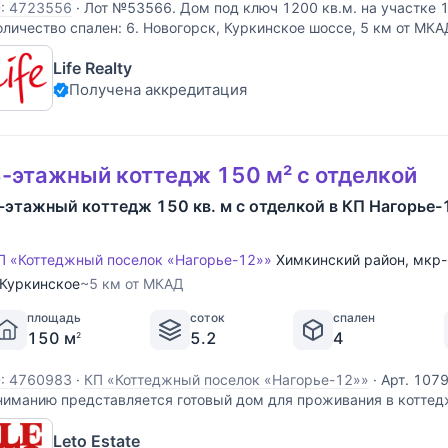
D: 4723556
·
Лот №53566. Дом под ключ 1200 кв.м. на участке 1
оличество спален: 6. Новогорск, Куркинское шоссе, 5 км от МК
часток правильной прямоугольной формы с тщательно продум
Life Realty
изайном. На территории высажены
Получена аккредитация
-этажный коттедж 150 м² с отделкой
-этажный коттедж 150 кв. м с отделкой в КП Нагорье-
П «Коттеджный поселок «Нагорье-12»»
Химкинский район
,
мкр-
Куркинское
~5 км от МКАД
площадь
соток
спален
150 м
5.2
4
2
D: 4760983
·
КП «Коттеджный поселок «Нагорье-12»»
·
Арт. 107
ниманию представляется готовый дом для проживания в котте
агорье-12. Дом общей площадью 150 кв.м расположен на благ
Leto Estate
,2 сотки. Дом подключен ко всем коммуникациям: магистральны