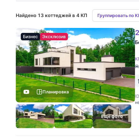
Найдено 13 коттеджей в 4 КП
Группировать по 
2
Бизнес
Эксклюзив
Б
К
Планировка
I
н
п
и
Еще фото