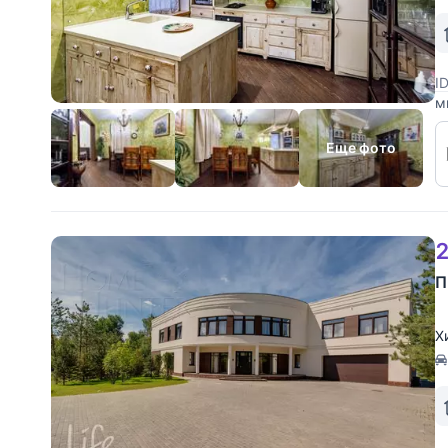
I
м
У
у
Еще фото
2
П
Х