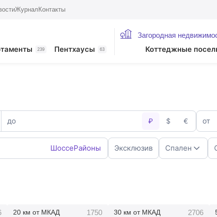
вости
Журнал
Контакты
Загородная недвижимо
ртаменты
Пентхаусы
Коттеджные посел
239
63
до
от
₽
$
€
Шоссе
Районы
Эксклюзив
Спален
1
2
4
5+
6
1750
2706
20 км от МКАД
30 км от МКАД