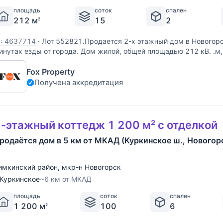
площадь
соток
спален
212 м
15
2
2
D: 4637714
·
Лот 552821.Продается 2-х этажный дом в Новогорск
инутах езды от города. Дом жилой, общей площадью 212 кВ. .м, 
часток 15 соток с высокими соснами и елями. Тихое, приватное 
Fox Property
частка ИЖС. В доме газ,
Получена аккредитация
-этажный коттедж 1 200 м² с отделкой
родаётся дом в 5 км от МКАД (Куркинское ш., Новогор
имкинский район
,
мкр-н Новогорск
Куркинское
~6 км от МКАД
площадь
соток
спален
1 200 м
100
6
2