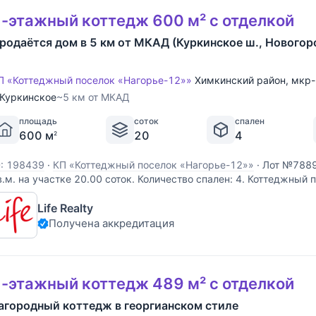
-этажный коттедж 600 м² с отделкой
родаётся дом в 5 км от МКАД (Куркинское ш., Новогор
П «Коттеджный поселок «Нагорье-12»»
Химкинский район
,
мкр-
Куркинское
~5 км от МКАД
площадь
соток
спален
600 м
20
4
2
D: 198439
·
КП «Коттеджный поселок «Нагорье-12»»
·
Лот №7889
в.м. на участке 20.00 соток. Количество спален: 4. Коттеджный 
Нагорье-12», Куркинское шоссе, 5 км от МКАД. На участке постр
Life Realty
ад гаражом квартира для персонала. Есть летняя беседка с пр
Получена аккредитация
-этажный коттедж 489 м² с отделкой
агородный коттедж в георгианском стиле