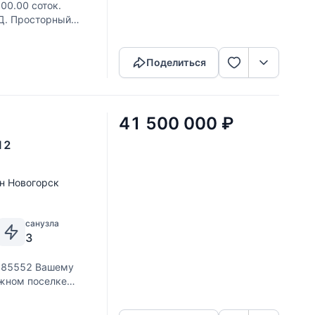
00.00 соток.
АД. Просторный
Скопировать ссылку
анным ландшафтным
Поделиться
41 500 000
₽
12
н Новогорск
санузла
3
985552 Вашему
джном поселке
Скопировать ссылку
оустроенном участке
й газ,