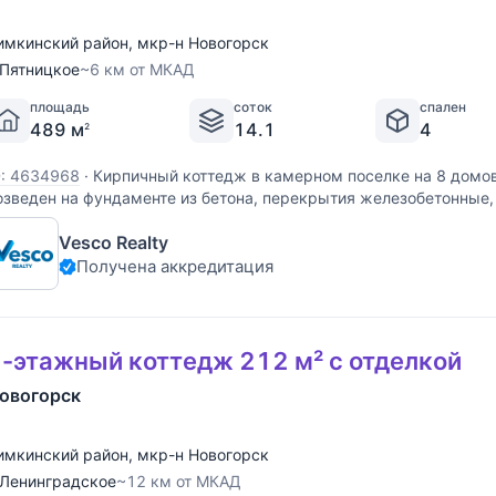
имкинский район
,
мкр-н Новогорск
Пятницкое
~6 км от МКАД
площадь
соток
спален
489 м
14.1
4
2
D: 4634968
·
Кирпичный коттедж в камерном поселке на 8 домо
озведен на фундаменте из бетона, перекрытия железобетонные
блицованы декоративным португальским кирпичом. 1-й этаж: п
Vesco Realty
5 м2, кухня 22 м2, гостевая
Получена аккредитация
-этажный коттедж 212 м² с отделкой
овогорск
имкинский район
,
мкр-н Новогорск
Ленинградское
~12 км от МКАД