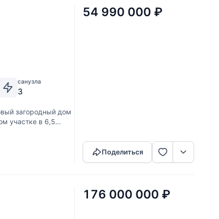
54 990 000
₽
санузла
3
овый загородный дом
м участке в 6,5
Скопировать ссылку
енный на северо-
Поделиться
176 000 000
₽