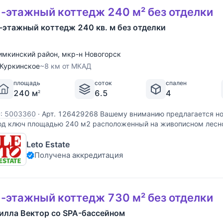
-этажный коттедж 240 м² без отделки
-этажный коттедж 240 кв. м без отделки
имкинский район
,
мкр-н Новогорск
Куркинское
~8 км от МКАД
площадь
соток
спален
240 м
6.5
4
2
D: 5003360
·
Арт. 126429268 Вашему вниманию предлагается н
од ключ площадью 240 м2 расположенный на живописном лесно
оток в охраняемом коттеджном поселке Новогорск-8, располож
Leto Estate
ападе Подмосковья, всего в 5
Получена аккредитация
-этажный коттедж 730 м² без отделки
илла Вектор со SPA-бассейном