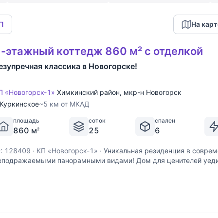
КП
На карт
-этажный коттедж 860 м² с отделкой
езупречная классика в Новогорске!
П «Новогорск-1»
Химкинский район
,
мкр-н Новогорск
Куркинское
~5 км от МКАД
площадь
соток
спален
860 м
25
6
2
D: 128409
·
КП «Новогорск-1»
·
Уникальная резиденция в соврем
еподражаемыми панорамными видами! Дом для ценителей уед
роживания, живописного места и городского комфорта. Абсолют
 тишина. Охраняемая зона пансионата.