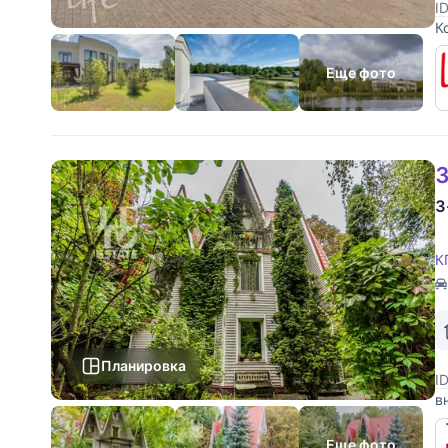
I
К
у
д
Еще фото
3
3
К
Планировка
I
в
Н
5
Еще фото