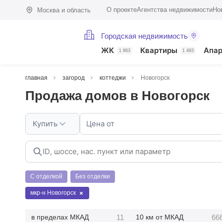
О проекте
Агентства недвижимости
Но
Москва и область
Городская недвижимость
ЖК
Квартиры
Апа
1 863
1 493
главная
загород
коттеджи
Новогорск
Продажа домов в Новогорск
Купить
Цена от
С отделкой
Без отделки
мкр-н Новогорск
11
66
в пределах МКАД
10 км от МКАД