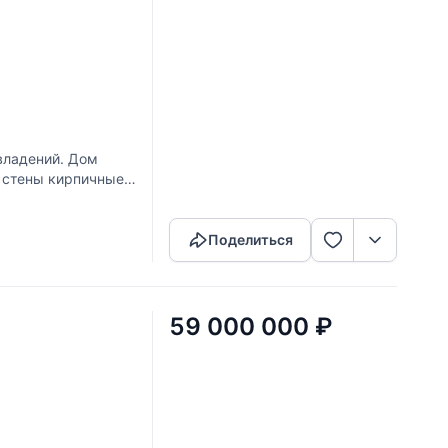
владений. Дом
, стены кирпичные
Скопировать ссылку
росторная гостиная
Поделиться
59 000 000
₽