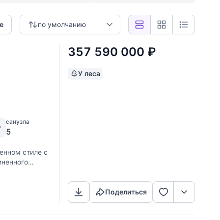
е
по умолчанию
357 590 000
₽
У леса
санузла
5
енном стиле с
иненного
Скопировать ссылку
ная приватность
Поделиться