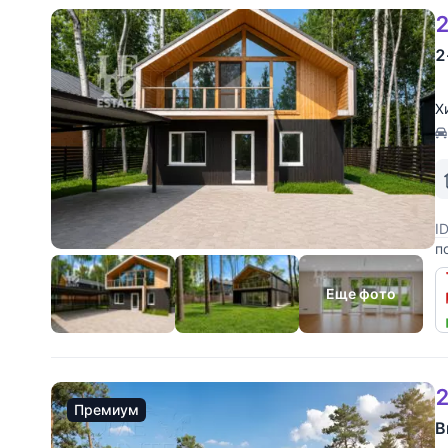
2
2
Х
I
п
с
з
Еще фото
2
Премиум
В