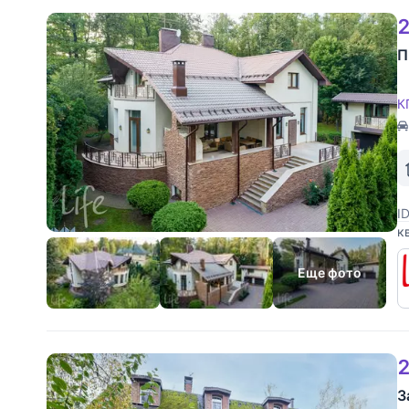
2
П
К
I
к
«
н
Еще фото
2
З