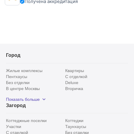
Получена аккредитация
- на втором этаже три спальни, с/у, лоджия.
Город
Жилые комплексы
Квартиры
Пентхаусы
С отделкой
Без отделки
Deluxe
В центре Москвы
Вторичка
Видовые
Эксклюзивы
Показать больше
Рядом с парком
Популярные локации
Загород
С панорамными окнами
Внутри Садового кольца
Коттеджные поселки
Коттеджи
Участки
Таунхаусы
С отделкой
Без отделки