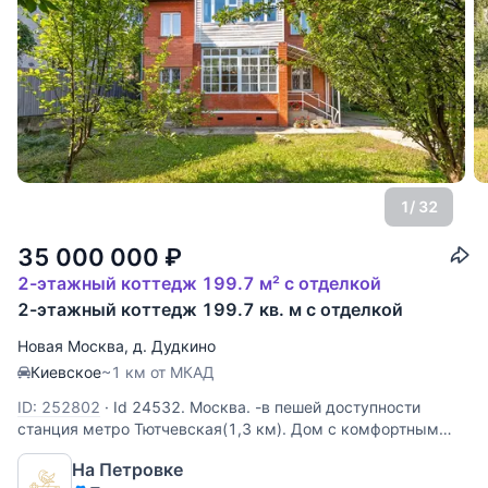
1
/ 32
35 000 000
₽
2-этажный коттедж 199.7 м² с отделкой
2-этажный коттедж 199.7 кв. м с отделкой
Новая Москва
,
д. Дудкино
Киевское
~1 км от МКАД
ID: 252802
·
Id 24532. Москва. -в пешей доступности
станция метро Тютчевская(1,3 км). Дом с комфортным
участком 9 соток. Планировка дома: - на первом этаже
На Петровке
кухня-гостиная, кабинет(гостевая спальня), с/у, котельная.