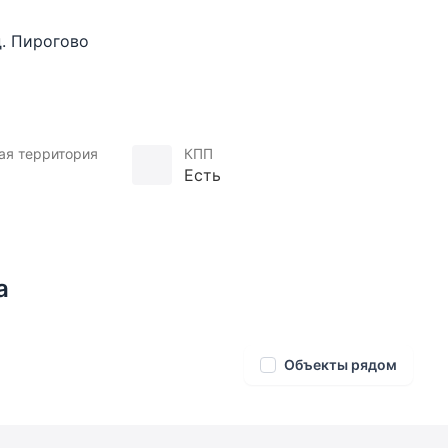
, детская гостиная, 2 детских спальни с с/у и
д. Пирогово
лесной фон и ощущение большой воды поблизости
ая территория
КПП
 20 минутах от Москвы, созданная
Есть
уба до wellness и spa отеля.
изни.
а
Объекты рядом