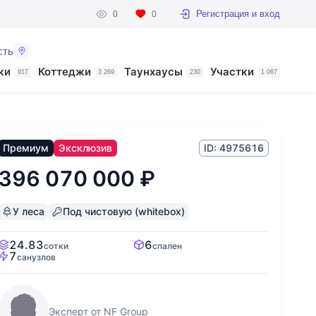
Регистрация и вход
0
0
сть
ки
Коттеджи
Таунхаусы
Участки
917
3 269
230
1 067
Премиум
Эксклюзив
ID: 4975616
396 070 000
₽
У леса
Под чистовую (whitebox)
24.83
6
сотки
спален
7
санузлов
Эксперт от NF Group