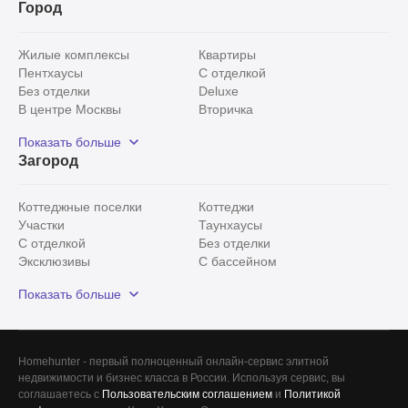
Город
Жилые комплексы
Квартиры
Пентхаусы
С отделкой
Без отделки
Deluxe
В центре Москвы
Вторичка
Видовые
Эксклюзивы
Показать больше
Рядом с парком
Популярные локации
Загород
С панорамными окнами
Внутри Садового кольца
Коттеджные поселки
Коттеджи
Участки
Таунхаусы
С отделкой
Без отделки
Эксклюзивы
С бассейном
С лесным участком
Истринский район
Показать больше
Красногорский район
Минское шоссе
Все
0
Сегодня
0
Homehunter - первый полноценный онлайн-сервис элитной
Вчера
0
недвижимости и бизнес класса в России. Используя сервис, вы
соглашаетесь с
Пользовательским соглашением
и
Политикой