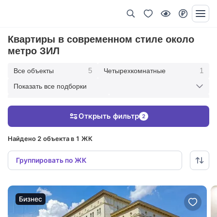
Квартиры в современном стиле около
метро ЗИЛ
5
1
Все объекты
Четырехкомнатные
Показать все подборки
1
2
Трехкомнатные
Двухкомнатные
Открыть фильтр
2
1
2
Однокомнатные
С панорамными окнами
Найдено 2 объекта в 1 ЖК
Группировать по ЖК
Бизнес