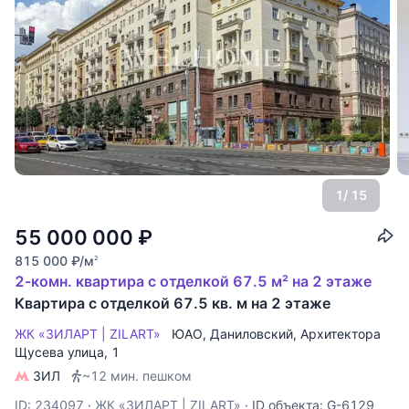
1
/ 15
55 000 000
₽
815 000
₽
/м
2
2-комн. квартира с отделкой 67.5 м² на 2 этаже
Квартира с отделкой 67.5 кв. м на 2 этаже
ЖК «ЗИЛАРТ | ZILART»
ЮАО
,
Даниловский
,
Архитектора
Щусева улица
, 1
ЗИЛ
~12 мин. пешком
ID: 234097
·
ЖК «ЗИЛАРТ | ZILART»
·
ID объекта: G-6129