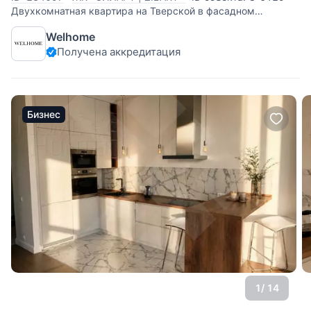
Двухкомнатная квартира на Тверской в фасадном
сталинском доме с шикарными видами и балконами в
Welhome
каждой комнате. В квартире высокие потолки 3,2м, сделан
Получена аккредитация
свежий ремонт, окна на две стороны: в тихий двор с видом
на Саввинское подворье
Бизнес
1
/ 14