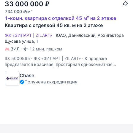
33 000 000
₽
734 000
₽
/м
2
1-комн. квартира с отделкой 45 м² на 2 этаже
Квартира с отделкой 45 кв. м на 2 этаже
ЖК «ЗИЛАРТ | ZILART»
ЮАО
,
Даниловский
,
Архитектора
Щусева улица
, 1
ЗИЛ
~12 мин. пешком
ID: 5000965
·
ЖК «ЗИЛАРТ | ZILART»
·
К продаже
предлагается красивая, просторная однокомнатная
квартира с дизайнерским ремонтом и мебелью. Москва,
Chase
ЖК ЗИЛАРТ, ул. Братьев Весниных, д. 2 Башня А — одна из
Получена аккредитация
самых эстетичных в комплексе: красивые МОПы,
стильная входная группа, охрана. 10