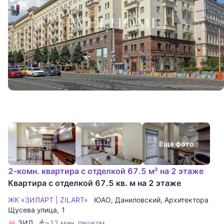
Еще фото
2-комн. квартира с отделкой 67.5 м² на 2 этаже
Квартира с отделкой 67.5 кв. м на 2 этаже
ЖК «ЗИЛАРТ | ZILART»
ЮАО
,
Даниловский
,
Архитектора
Щусева улица
, 1
ЗИЛ
~12 мин. пешком