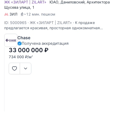
ЖК «ЗИЛАРТ | ZILART»
ЮАО
,
Даниловский
,
Архитектора
Щусева улица
, 1
ЗИЛ
~12 мин. пешком
ID: 5000965
·
ЖК «ЗИЛАРТ | ZILART»
·
К продаже
предлагается красивая, просторная однокомнатная
квартира с дизайнерским ремонтом и мебелью. Москва,
Chase
ЖК ЗИЛАРТ, ул. Братьев Весниных, д. 2 Башня А — одна из
Получена аккредитация
самых эстетичных в комплексе: красивые МОПы,
стильная входная группа, охрана. 10
33 000 000
₽
734 000
₽
/м
2