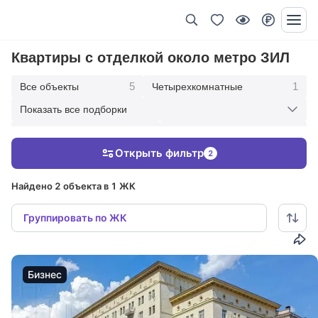
Квартиры с отделкой около метро ЗИЛ
5
1
Все объекты
Четырехкомнатные
Показать все подборки
1
2
Трехкомнатные
Двухкомнатные
Открыть фильтр
2
1
2
Однокомнатные
В современном стиле
Найдено 2 объекта в 1 ЖК
Группировать по ЖК
Бизнес