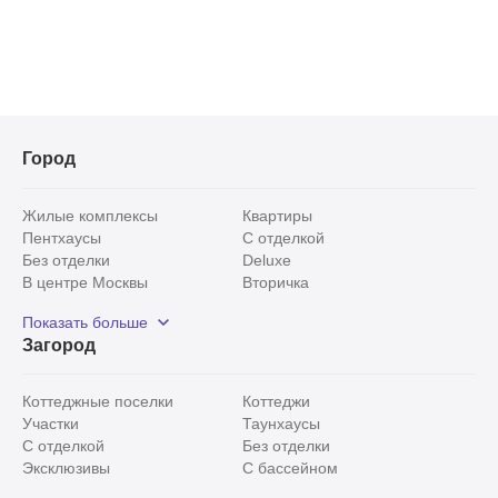
Город
Жилые комплексы
Квартиры
Пентхаусы
С отделкой
Без отделки
Deluxe
В центре Москвы
Вторичка
Видовые
Эксклюзивы
Показать больше
Рядом с парком
Популярные локации
Загород
С панорамными окнами
Внутри Садового кольца
Коттеджные поселки
Коттеджи
Участки
Таунхаусы
С отделкой
Без отделки
Эксклюзивы
С бассейном
С лесным участком
Истринский район