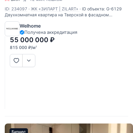
ID: 234097
·
ЖК «ЗИЛАРТ | ZILART»
·
ID объекта: G-6129
Двухкомнатная квартира на Тверской в фасадном
сталинском доме с шикарными видами и балконами в
Welhome
каждой комнате. В квартире высокие потолки 3,2м, сделан
Получена аккредитация
свежий ремонт, окна на две стороны: в тихий двор с видом
на Саввинское подворье
55 000 000
₽
815 000
₽
/м
2
Бизнес