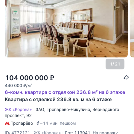
1
/ 21
104 000 000
₽
440 000
₽
/м
2
6-комн. квартира с отделкой 236.8 м² на 6 этаже
Квартира с отделкой 236.8 кв. м на 6 этаже
ЖК «Корона»
ЗАО
,
Тропарёво-Никулино
,
Вернадского
проспект
, 92
Тропарёво
~14 мин. пешком
ID: 4772121
·
ЖК «Корона»
·
Лот: 113941. На продажу