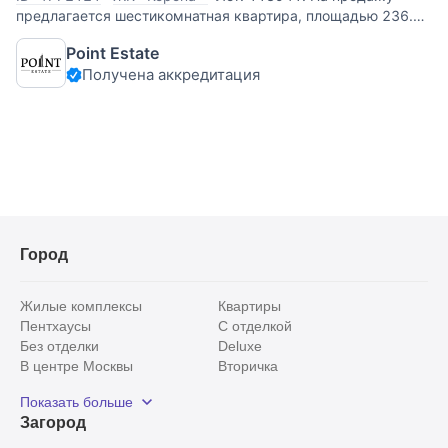
предлагается шестикомнатная квартира, площадью 236.8
м2, в ЖК "Корона Эйр". Планировка: гостиная, кухня-
Point Estate
столовая, домашний кинотеатр, четыре спальни, одна из
Получена аккредитация
которых со своей гардеробной и санузлом, две
гардеробные, два
Город
Жилые комплексы
Квартиры
Пентхаусы
С отделкой
Без отделки
Deluxe
В центре Москвы
Вторичка
Видовые
Эксклюзивы
Показать больше
Рядом с парком
Популярные локации
Загород
С панорамными окнами
Внутри Садового кольца