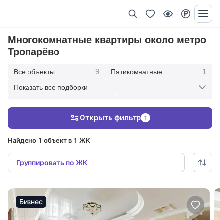
Многокомнатные квартиры около метро
Тропарёво
9
1
Все объекты
Пятикомнатные
Показать все подборки
1
5
Четырехкомнатные
Трехкомнатные
Открыть фильтр
1
1
1
Однокомнатные
Со свободной планировкой
Найдено 1 объект в 1 ЖК
Группировать по ЖК
Бизнес