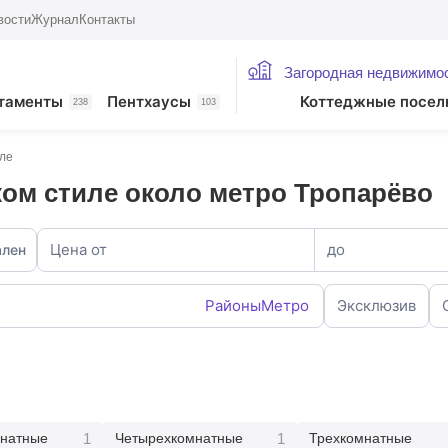
вости
Журнал
Контакты
Загородная недвижимо
таменты
Пентхаусы
Коттеджные посел
238
103
иле
ком стиле около метро Тропарёво
Цена от
до
ален
Районы
Метро
Эксклюзив
1
1
натные
Четырехкомнатные
Трехкомнатные