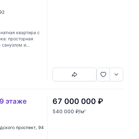
 92
атная квартира с
ка: просторная
м санузлом и
Скопировать ссылку
67 000 000
₽
 9 этаже
540 000
₽
/м
2
дского проспект
, 94