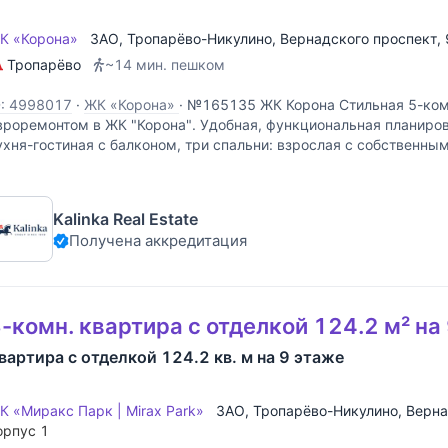
К «Корона»
ЗАО
,
Тропарёво-Никулино
,
Вернадского проспект
,
Тропарёво
~14 мин. пешком
D: 4998017
·
ЖК «Корона»
·
№165135 ЖК Корона Стильная 5-комн
вроремонтом в ЖК "Корона". Удобная, функциональная планиров
ухня-гостиная с балконом, три спальни: взрослая с собственны
абинетом, а также две детские с гардеробной, три
Kalinka Real Estate
Получена аккредитация
-комн. квартира с отделкой 124.2 м² на
вартира с отделкой 124.2 кв. м на 9 этаже
К «Миракс Парк | Mirax Park»
ЗАО
,
Тропарёво-Никулино
,
Верна
орпус 1