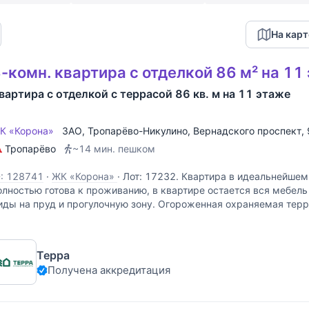
На карт
-комн. квартира с отделкой 86 м² на 11
вартира с отделкой с террасой 86 кв. м на 11 этаже
К «Корона»
ЗАО
,
Тропарёво-Никулино
,
Вернадского проспект
,
Тропарёво
~14 мин. пешком
D: 128741
·
ЖК «Корона»
·
Лот: 17232. Квартира в идеальнейшем
олностью готова к проживанию, в квартире остается вся мебель
иды на пруд и прогулочную зону. Огороженная охраняемая терр
одземный паркинг, развитая инфраструктура.
Терра
Получена аккредитация