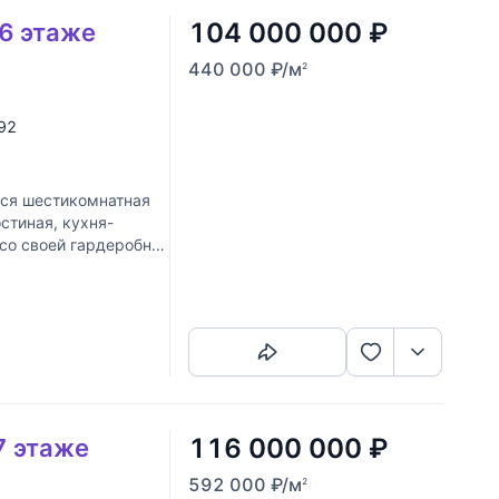
104 000 000
₽
 6 этаже
440 000
₽
/м
2
 92
тся шестикомнатная
стиная, кухня-
 со своей гардеробной
Скопировать ссылку
116 000 000
₽
7 этаже
592 000
₽
/м
2