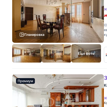
Ж
I
е
Планировка
к
к
Еще фото
3
Премиум
К
Ж
К