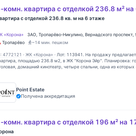
-комн. квартира с отделкой 236.8 м² на
вартира с отделкой 236.8 кв. м на 6 этаже
К «Корона»
ЗАО
,
Тропарёво-Никулино
,
Вернадского проспект
,
Тропарёво
~14 мин. пешком
D: 4772121
·
ЖК «Корона»
·
Лот: 113941. На продажу предлагае
вартира, площадью 236.8 м2, в ЖК "Корона Эйр". Планировка: го
толовая, домашний кинотеатр, четыре спальни, одна из которых
 санузлом, две гардеробные, два
Point Estate
Получена аккредитация
-комн. квартира с отделкой 196 м² на 1
орона