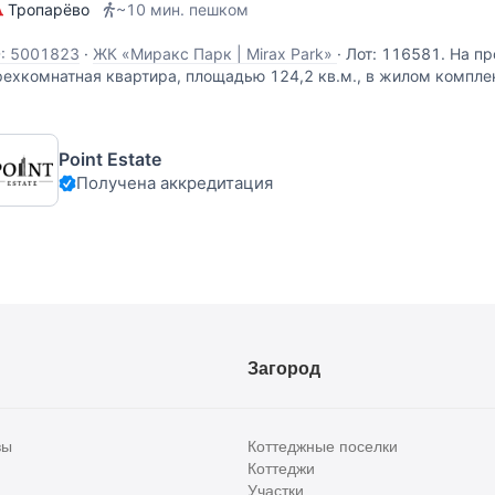
Тропарёво
~10 мин. пешком
D: 5001823
·
ЖК «Миракс Парк | Mirax Park»
·
Лот: 116581. На п
рехкомнатная квартира, площадью 124,2 кв.м., в жилом компле
ланировка: просторная кухня-гостиная, две спальни, гардероб
анузел, гостевой санузел, прихожая. Высота потолков - 3
Point Estate
Получена аккредитация
Загород
вы
Коттеджные поселки
Коттеджи
Участки