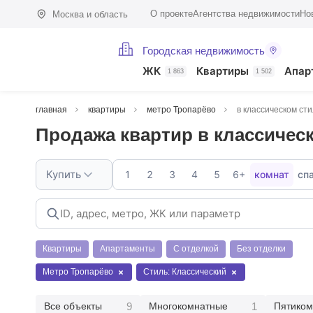
О проекте
Агентства недвижимости
Но
Москва и область
Городская недвижимость
ЖК
Квартиры
Апар
1 863
1 502
главная
квартиры
метро Тропарёво
в классическом ст
Продажа квартир в классичес
Купить
1
2
3
4
5
6+
комнат
сп
Квартиры
Апартаменты
С отделкой
Без отделки
Метро Тропарёво
Стиль: Классический
9
1
Все объекты
Многокомнатные
Пятиком