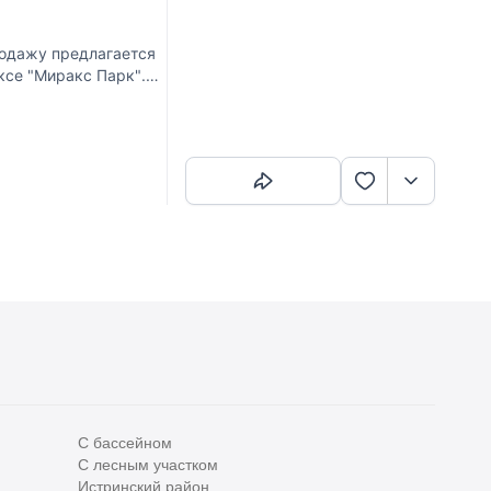
родажу предлагается
ксе "Миракс Парк".
ная, совмещенный
Скопировать ссылку
С бассейном
С лесным участком
Истринский район
Все
0