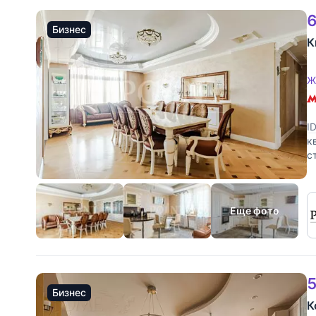
6
Бизнес
К
Ж
I
к
с
и
Еще фото
5
Бизнес
К