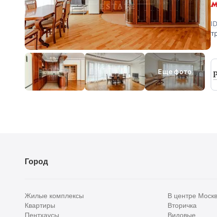
I
т
П
с
Еще фото
Город
Жилые комплексы
В центре Моск
Квартиры
Вторичка
Пентхаусы
Видовые