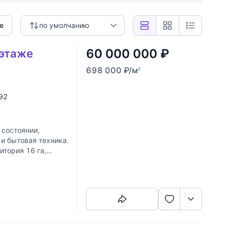
е
по умолчанию
60 000 000
₽
 этаже
698 000
₽
/м
2
 92
 состоянии,
 и бытовая техника.
итория 16 га,
Скопировать ссылку