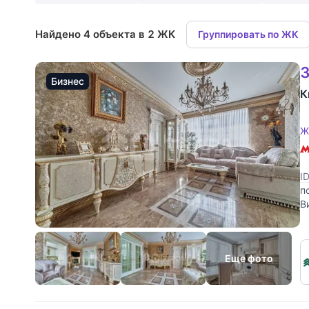
Найдено 4 объекта в 2 ЖК
Группировать по ЖК
3
Бизнес
К
Ж
I
п
В
п
Еще фото