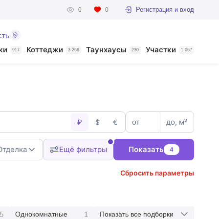
Регистрация и вход
0
0
сть
ки
Коттеджи
Таунхаусы
Участки
917
3 268
230
1 067
от
до, м²
₽
$
€
Отделка
Ещё фильтры
Показать
4
Сбросить параметры
5
1
Однокомнатные
Показать все подборки