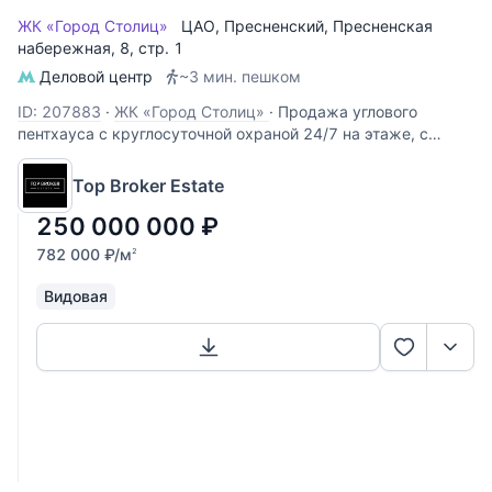
ЖК «Город Столиц»
ЦАО
,
Пресненский
,
Пресненская
набережная
, 8, стр. 1
Деловой центр
~3 мин. пешком
ID: 207883
·
ЖК «Город Столиц»
·
Продажа углового
пентхауса с круглосуточной охраной 24/7 на этаже, с
потрясающе красивым панорамным видом на город,
Москва-Сити, гостиницу "Radisson Украина", Парк Победы
Top Broker Estate
и Москва-реку. Ключевые детали: ~ Этаж: 63/63 ~
Площадь пентхауса: 320 кв.
250 000 000
₽
782 000
₽
/м
2
Видовая