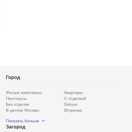
Город
Жилые комплексы
Квартиры
Пентхаусы
С отделкой
Без отделки
Deluxe
В центре Москвы
Вторичка
Видовые
Эксклюзивы
Показать больше
Рядом с парком
Популярные локации
Загород
С панорамными окнами
Внутри Садового кольца