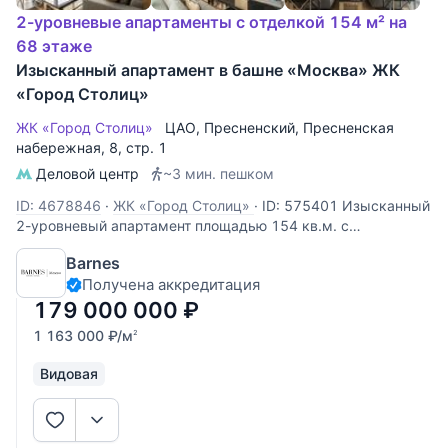
2-уровневые апартаменты с отделкой 154 м² на
68 этаже
Изысканный апартамент в башне «Москва» ЖК
«Город Столиц»
ЖК «Город Столиц»
ЦАО
,
Пресненский
,
Пресненская
набережная
, 8, стр. 1
Деловой центр
~3 мин. пешком
ID: 4678846
·
ЖК «Город Столиц»
·
ID: 575401 Изысканный
2-уровневый апартамент площадью 154 кв.м. с
потрясающими панорамными видами на 68 этаже в башне
Barnes
«Москва» жилого комплекса «Город Столиц». В
Получена аккредитация
апартаменте выполнена дизайнерская отделка по
авторскому проекту. Планировочное
179 000 000
₽
1 163 000
₽
/м
2
Видовая