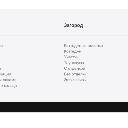
Загород
вы
Коттеджные поселки
Коттеджи
Участки
Таунхаусы
м
С отделкой
кации
Без отделки
и окнами
Эксклюзивы
о кольца
сти и бизнес класса в России. Используя сервис, вы соглашаетесь с
Пользов
е
ООО "ХоумХантер", email:
support@homehunter.ru
. На информационном рес
ункционирования веб-сайта, аналитики действий на веб-сайте 