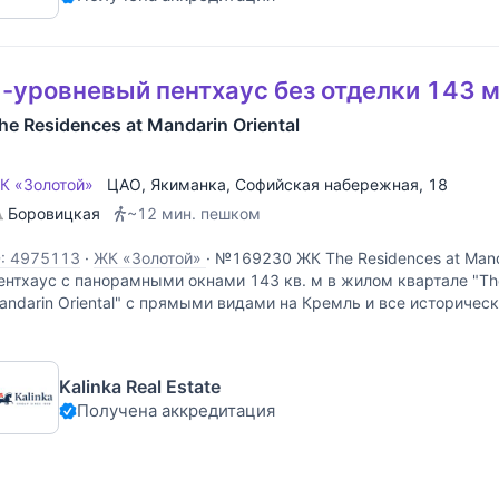
-уровневый пентхаус без отделки 143 м
he Residences at Mandarin Oriental
К «Золотой»
ЦАО
,
Якиманка
,
Софийская набережная
, 18
Боровицкая
~12 мин. пешком
D: 4975113
·
ЖК «Золотой»
·
№169230 ЖК The Residences at Manda
ентхаус с панорамными окнами 143 кв. м в жилом квартале "The
andarin Oriental" с прямыми видами на Кремль и все историчес
остопримечательности центра. Часть окон выходит на
Kalinka Real Estate
Получена аккредитация