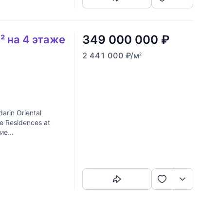
349 000 000
₽
² на 4 этаже
2 441 000
₽
/м
2
rin Oriental
 Residences at
кие
Скопировать ссылку