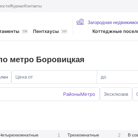
вости
Журнал
Контакты
Загородная недвижимо
таменты
Пентхаусы
Коттеджные посел
238
103
ло метро Боровицкая
Цена от
до
ален
Районы
Метро
Эксклюзив
1
2
Четырехкомнатные
Трехкомнатные
В со