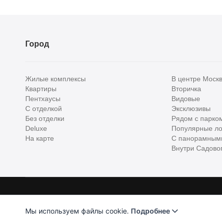
Город
Жилые комплексы
В центре Моск
Квартиры
Вторичка
Пентхаусы
Видовые
С отделкой
Эксклюзивы
Без отделки
Рядом с парко
Deluxe
Популярные ло
На карте
С панорамным
Внутри Садовог
Homehunter - первый полноценный онлайн-сервис элитной недвижимо
Хантер. Оплачивая услуги, вы принимаете
Лицензионное соглашени
Мы используем файлы cookie.
Подробнее
ООО "ХоумХантер" использует cookie для обеспечения ф