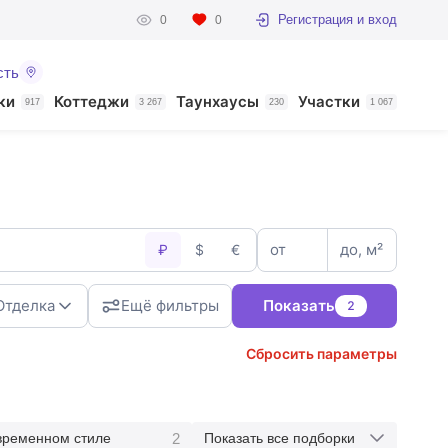
Регистрация и вход
0
0
сть
ки
Коттеджи
Таунхаусы
Участки
917
3 267
230
1 067
от
до, м²
₽
$
€
Отделка
Ещё фильтры
Показать
2
Сбросить параметры
2
временном стиле
Показать все подборки