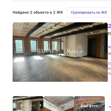
Найдено 2 объекта в 2 ЖК
Группировать по ЖК
2
П
Ж
I
п
п
п
Еще фото