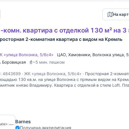
На карт
-комн. квартира с отделкой 130 м² на 3
росторная 2-комнатная квартира с видом на Кремль
К «улица Волхонка, 5/6с4»
ЦАО
,
Хамовники
,
Волхонка улица
, 
Боровицкая
~5 мин. пешком
D: 4843699
·
ЖК «улица Волхонка, 5/6с4»
·
Просторная 2-комнат
лощадью 130 кв.м. на улице Волхонка с прямым видом на Крем
амятник князю Владимиру. Квартира с отделкой в стиле Loft. П
росторная гостиная с зоной кухни, спальня, санузел.
Barnes
Получена аккредитация