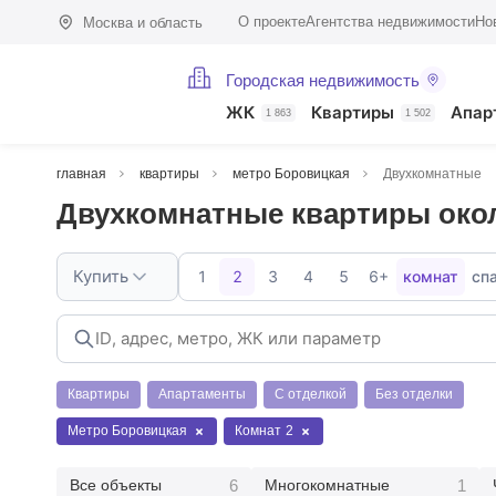
О проекте
Агентства недвижимости
Но
Москва и область
Городская недвижимость
ЖК
Квартиры
Апар
1 863
1 502
главная
квартиры
метро Боровицкая
Двухкомнатные
Двухкомнатные квартиры око
Купить
1
2
3
4
5
6+
комнат
сп
Квартиры
Апартаменты
С отделкой
Без отделки
Метро Боровицкая
Комнат
2
6
1
Все объекты
Многокомнатные