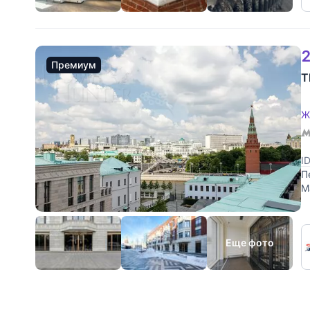
2
Премиум
T
Ж
I
П
M
д
Еще фото