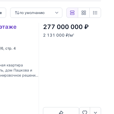
е
по умолчанию
277 000 000
₽
 этаже
2 131 000
₽
/м
2
5/6, стр. 4
ная квартира
ль, дом Пашкова и
ланировочное решение:
Скопировать ссылку