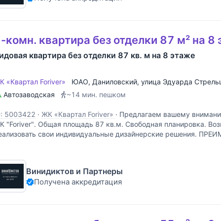
-комн. квартира без отделки 87 м² на 8
идовая квартира без отделки 87 кв. м на 8 этаже
К «Квартал Foriver»
ЮАО
,
Даниловский
,
улица Эдуарда Стрель
Автозаводская
~14 мин. пешком
D: 5003422
·
ЖК «Квартал Foriver»
·
Предлагаем вашему вниманию
К "Foriver". Общая площадь 87 кв.м. Свободная планировка. Во
еализовать свои индивидуальные дизайнерские решения. ПРЕ
икарный вид из окна на реку и исторический центр столицы.
Винидиктов и Партнеры
Получена аккредитация