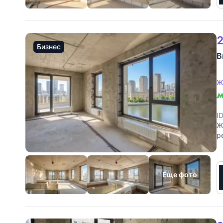
2
Бизнес
В
Ж
I
Ж
р
Ш
Еще фото