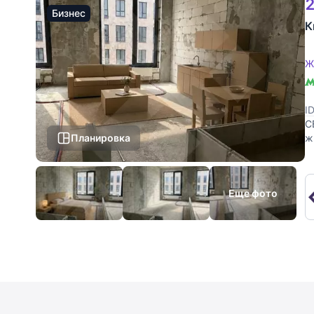
2
Бизнес
К
Ж
I
С
Планировка
ж
и
Еще фото