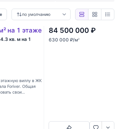
е
по умолчанию
84 500 000
₽
м² на 1 этаже
.3 кв. м на 1
630 000
₽
/м
2
этажную виллу в ЖК
ла Foriver. Общая
овать свои
Скопировать ссылку