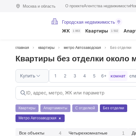
О проекте
Агентства недвижимости
Но
Москва и область
Городская недвижимость
ЖК
Квартиры
Апар
1 863
1 502
главная
квартиры
метро Автозаводская
Без отделки
Квартиры без отделки около 
Купить
1
2
3
4
5
6+
комнат
сп
Квартиры
Апартаменты
С отделкой
Без отделки
Метро Автозаводская
4
1
Все объекты
Четырехкомнатные
Д