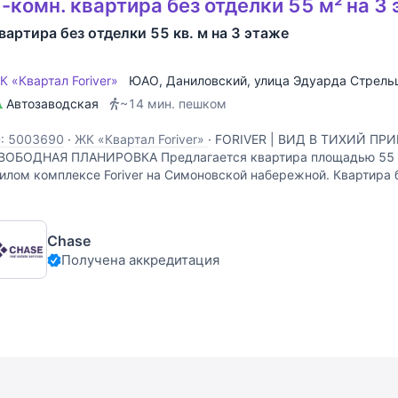
-комн. квартира без отделки 55 м² на 3
вартира без отделки 55 кв. м на 3 этаже
К «Квартал Foriver»
ЮАО
,
Даниловский
,
улица Эдуарда Стрель
Автозаводская
~14 мин. пешком
D: 5003690
·
ЖК «Квартал Foriver»
·
FORIVER | ВИД В ТИХИЙ ПР
ВОБОДНАЯ ПЛАНИРОВКА Предлагается квартира площадью 55 
илом комплексе Foriver на Симоновской набережной. Квартира 
деальная возможность реализовать собственный дизайн-проект
Chase
Получена аккредитация