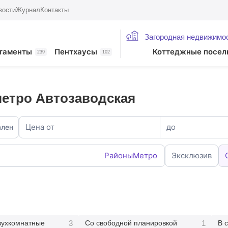
вости
Журнал
Контакты
Загородная недвижимо
таменты
Пентхаусы
Коттеджные посел
239
102
метро Автозаводская
Цена от
до
ален
Районы
Метро
Эксклюзив
3
1
вухкомнатные
Со свободной планировкой
В 