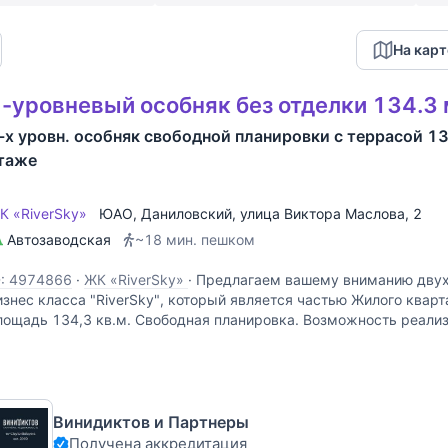
На карт
-уровневый особняк без отделки 134.3 
-х уровн. особняк свободной планировки с террасой 134
таже
К «RiverSky»
ЮАО
,
Даниловский
,
улица Виктора Маслова
, 2
Автозаводская
~18 мин. пешком
D: 4974866
·
ЖК «RiverSky»
·
Предлагаем вашему вниманию двух
изнес класса "RiverSky", который является частью Жилого кварта
лощадь 134,3 кв.м. Свободная планировка. Возможность реализ
ндивидуальные дизайнерские решения.
Винидиктов и Партнеры
Получена аккредитация