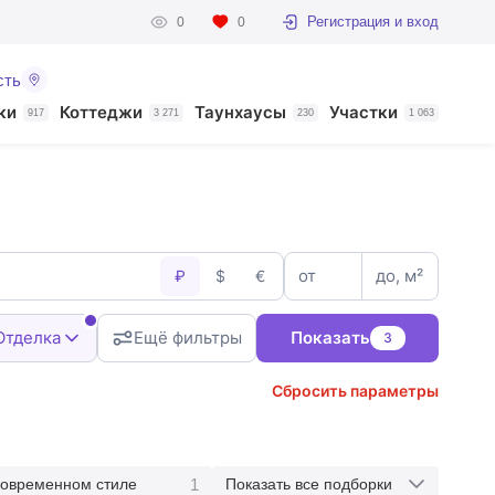
Регистрация и вход
0
0
сть
ки
Коттеджи
Таунхаусы
Участки
917
3 271
230
1 063
от
до, м²
₽
$
€
Отделка
Ещё фильтры
Показать
3
Сбросить параметры
1
современном стиле
Показать все подборки