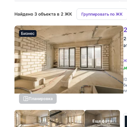
Найдено 3 объекта в 2 ЖК
Группировать по ЖК
2
Бизнес
2
э
Ж
I
б
п
и
Планировка
Еще фото