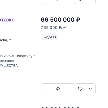
66 500 000
₽
 этаже
765 000
₽
/м
2
Видовая
цова
, 2
 2 комн. квартиру в
зможность
ИМУЩЕСТВА:
Скопировать ссылку