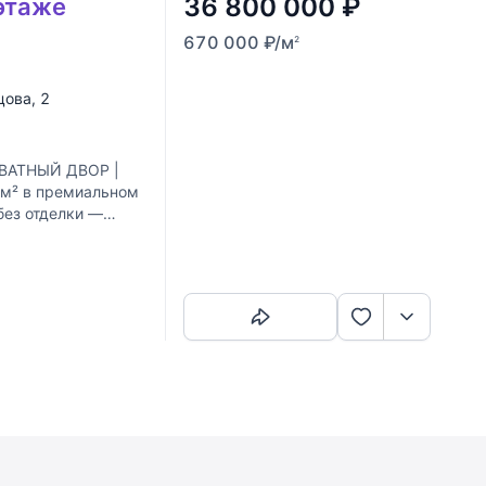
36 800 000
₽
 этаже
670 000
₽
/м
2
цова
, 2
ИВАТНЫЙ ДВОР |
м² в премиальном
без отделки —
 без
Скопировать ссылку