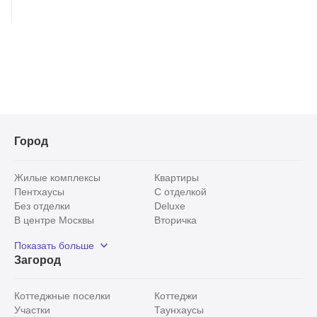
Город
Жилые комплексы
Квартиры
Пентхаусы
С отделкой
Без отделки
Deluxe
В центре Москвы
Вторичка
Видовые
Эксклюзивы
Показать больше
Рядом с парком
Популярные локации
Загород
С панорамными окнами
Внутри Садового кольца
Коттеджные поселки
Коттеджи
Участки
Таунхаусы