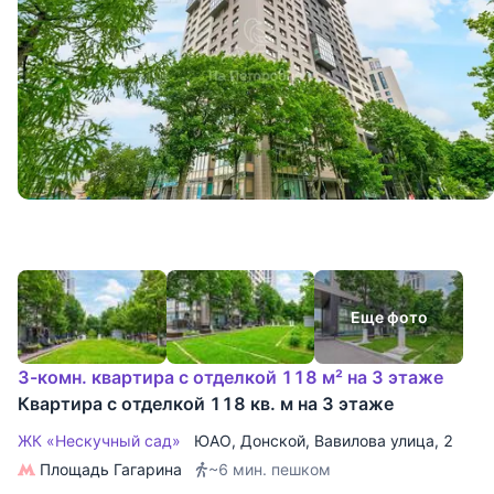
Еще фото
3-комн. квартира с отделкой 118 м² на 3 этаже
Квартира с отделкой 118 кв. м на 3 этаже
ЖК «Нескучный сад»
ЮАО
,
Донской
,
Вавилова улица
, 2
Площадь Гагарина
~6 мин. пешком