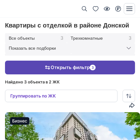
Квартиры с отделкой в районе Донской
3
3
Все объекты
Трехкомнатные
Показать все подборки
2
1
В современном стиле
Под ключ с мебелью
Открыть фильтр
3
2
С панорамными окнами
Найдено 3 объекта в 2 ЖК
Группировать по ЖК
Бизнес