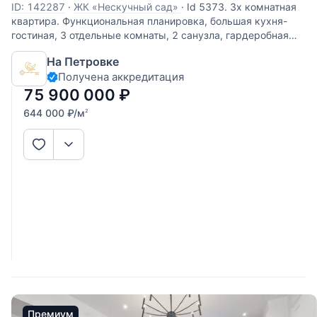
ID: 142287
·
ЖК «Нескучный сад»
·
Id 5373. 3х комнатная
квартира. Функциональная планировка, большая кухня-
гостиная, 3 отдельные комнаты, 2 санузла, гардеробная
комната 12кв.м.. Развитая инфраструктура, прекрасная
На Петровке
транспортная доступность, отличный район. Подземный
Получена аккредитация
паркинг!
75 900 000
₽
644 000
₽
/м
2
Премиум