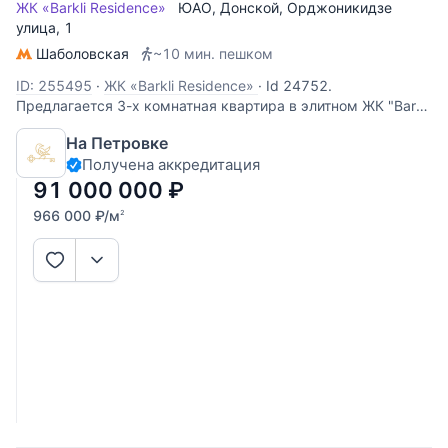
ЖК «Barkli Residence»
ЮАО
,
Донской
,
Орджоникидзе
улица
, 1
Шаболовская
~10 мин. пешком
ID: 255495
·
ЖК «Barkli Residence»
·
Id 24752.
Предлагается 3-х комнатная квартира в элитном ЖК "Barkli
Residence". Кухня гостиная и две спальни! Самая
На Петровке
комфортная планировка для семьи. Свежий дизайнерский
Получена аккредитация
ремонт (НЕ от застройщика), выполненный с
использованием качественных и дорогих
91 000 000
₽
966 000
₽
/м
2