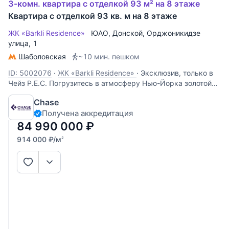
3-комн. квартира с отделкой 93 м² на 8 этаже
Квартира с отделкой 93 кв. м на 8 этаже
ЖК «Barkli Residence»
ЮАО
,
Донской
,
Орджоникидзе
улица
, 1
Шаболовская
~10 мин. пешком
ID: 5002076
·
ЖК «Barkli Residence»
·
Эксклюзив, только в
Чейз Р.Е.С. Погрузитесь в атмосферу Нью-Йорка золотой
эпохи, не покидая центра Москвы. В премиальном ЖК
Chase
«Баркли Резиденс», исполненном в духе элегантной
Получена аккредитация
архитектуры 1930–50-х годов, открывается возможность
стать владельцем
84 990 000
₽
914 000
₽
/м
2