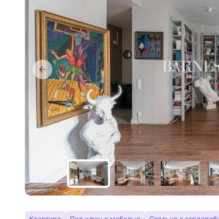
Квартира
Под ключ с мебелью
Спальня с гардероб