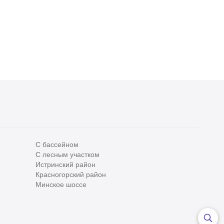
3 спальни
С отделкой
4 спальни
С отделкой
68 390 000
₽
65 000 000
₽
570 000
₽
/м
325 000
₽
/м
2
2
С бассейном
С лесным участком
Истринский район
Все
0
Красногорский район
Сегодня
0
Минское шоссе
Вчера
0
За неделю
0