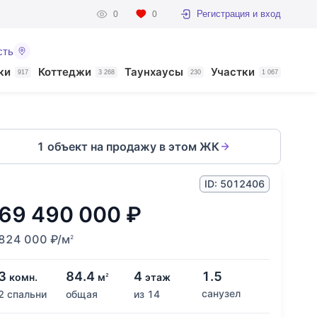
Регистрация и вход
0
0
сть
ки
Коттеджи
Таунхаусы
Участки
917
3 268
230
1 067
1 объект на продажу в этом ЖК
ID: 5012406
69 490 000
₽
824 000
₽
/м
2
3
84.4
4
1.5
комн.
м
этаж
2
санузел
2 спальни
общая
из 14