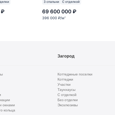
тделки
3 спальни
С отделкой
₽
69 600 000
₽
396 000
₽
/м
2
Загород
вы
Коттеджные поселки
Коттеджи
Участки
Таунхаусы
м
С отделкой
кации
Без отделки
и окнами
Эксклюзивы
о кольца