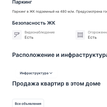
Расположение:
Паркинг
5 минут от м. «Улица 1905 года», фитнес-клуб W
Паркинг в ЖК подземный на 480 м/м. Предусмотрена го
собор на Малой Грузинской, неоготический ост
Напротив: улица ресторанов с десятками гастро
Безопасность ЖК
послушать академическую музыку с лекциями, то
Видеонаблюдение
Огороженн
Юридически чистая продажа:
Есть
Есть
В собственности больше 10 лет, 1 собственник, 
Если вы ищете готовую функциональную кварти
Расположение и инфраструктур
адекватную цену - этот лот стоит увидеть.
Звоните -организую просмотр.
Инфраструктура
Участник ассоциации AREA.
Продажа квартир в этом доме
Расстояние от объекта
До 2000 метров
Все объявления
Школы