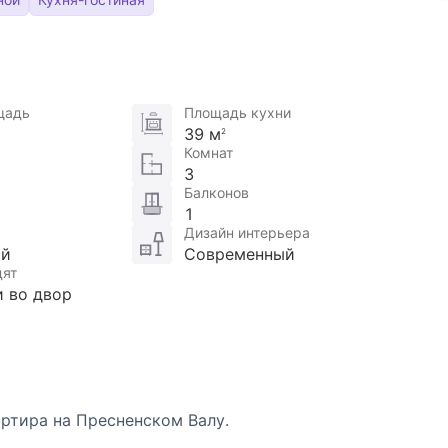
щадь
Площадь кухни
39 м
2
Комнат
3
Балконов
1
Дизайн интерьера
ой
Современный
дят
и во двор
ртира на Пресненском Валу.