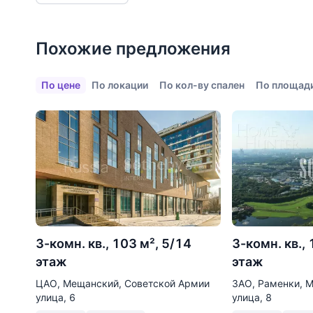
Детские клубы
Детские сады
Похожие предложения
Поликлиники
По цене
По локации
По кол-ву спален
По площад
Больницы
Салоны красоты
Торговые центры
Фитнесы
Ветеринарные клиники
Все объекты
3-комн. кв., 103 м², 5/14
3-комн. кв.,
этаж
этаж
ЦАО, Мещанский, Советской Армии
ЗАО, Раменки, 
улица, 6
улица, 8