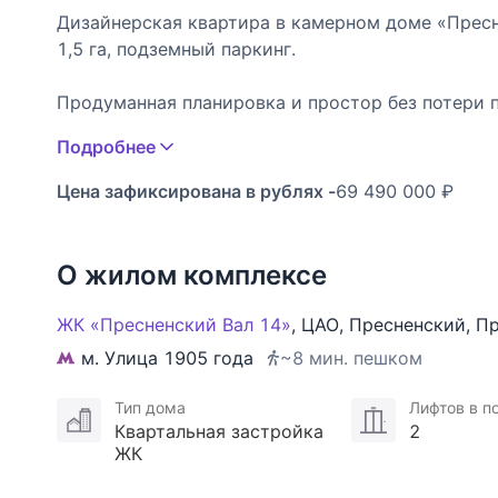
Дизайнерская квартира в камерном доме «Пресн
1,5 га, подземный паркинг.
Продуманная планировка и простор без потери 
Квартира общей площадью 84,4 кв.м, 2 спальни (
Подробнее
или функциональным рабочим кабинетом. Отдельна
французский балкон из второй спальни делают 
Цена зафиксирована в рублях -
69 490 000 ₽
инсоляции – солнце весь день благодаря южной 
Окна выходят в 2 стороны: во двор и тихий пере
О жилом комплексе
Сердце дома – кухня-гостиная:
Главной изюминкой этой квартиры является прос
ЖК «Пресненский Вал 14»
,
ЦАО
,
Пресненский
,
Пр
станет местом для семейных ужинов и проведен
м. Улица 1905 года
~8 мин. пешком
О доме:
Тип дома
Лифтов в п
Индивидуальный проект 2015 года, большой зак
Квартальная застройка
2
следит за порядком и может принять посылки.
ЖК