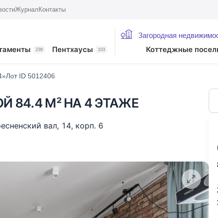
вости
Журнал
Контакты
Загородная недвижимо
жие лоты
таменты
Пентхаусы
Коттеджные посел
238
103
4»
Лот ID 5012406
Й 84.4 М² НА 4 ЭТАЖЕ
есненский вал
,
14
,
корп. 6