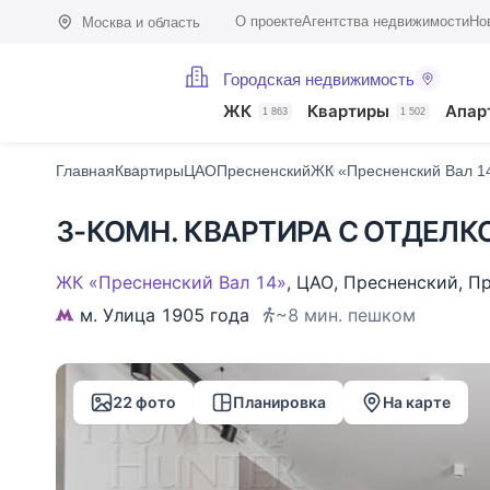
О проекте
Агентства недвижимости
Но
Москва и область
Городская недвижимость
Фото (22)
Характеристики
Описание
О доме
На карте
Похо
ЖК
Квартиры
Апар
1 863
1 502
Главная
Квартиры
ЦАО
Пресненский
ЖК «Пресненский Вал 1
3-КОМН. КВАРТИРА С ОТДЕЛКО
ЖК «Пресненский Вал 14»
,
ЦАО
,
Пресненский
,
Пр
м. Улица 1905 года
~8 мин. пешком
22 фото
Планировка
На карте