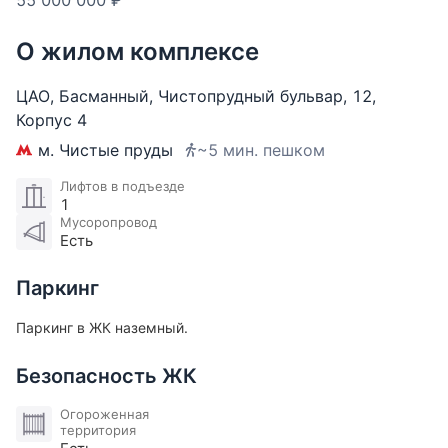
55 000 000 ₽
Кирпичный сталинский дом 1936 года постройки.
О жилом комплексе
Наземная парковка в закрытом дворе, въезд через
шлагбаум.
ЦАО
,
Басманный
,
Чистопрудный бульвар
,
12
,
Корпус 4
До станции метро «Чистые пруды» всего 7 минут
м. Чистые пруды
~5 мин. пешком
пешком. Дом находится в центре модной и
культурной жизни Чистых прудов, в окружении
Лифтов в подъезде
1
уютных кафе, ресторанов и театров.
Мусоропровод
Есть
Готовы к сделке: идеальные документы,
узаконенная перепланировка.
Паркинг
​​​​​​​Участник ассоциации AREA.
Паркинг в ЖК наземный.
Безопасность ЖК
Огороженная
территория