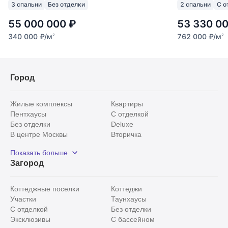
3 спальни
Без отделки
2 спальни
С о
55 000 000
₽
53 330 0
340 000
₽
/м
762 000
₽
/м
2
2
Город
Жилые комплексы
Квартиры
Пентхаусы
С отделкой
Без отделки
Deluxe
В центре Москвы
Вторичка
Видовые
Эксклюзивы
Показать больше
Рядом с парком
Популярные локации
Загород
С панорамными окнами
Внутри Садового кольца
Коттеджные поселки
Коттеджи
Участки
Таунхаусы
С отделкой
Без отделки
Эксклюзивы
С бассейном