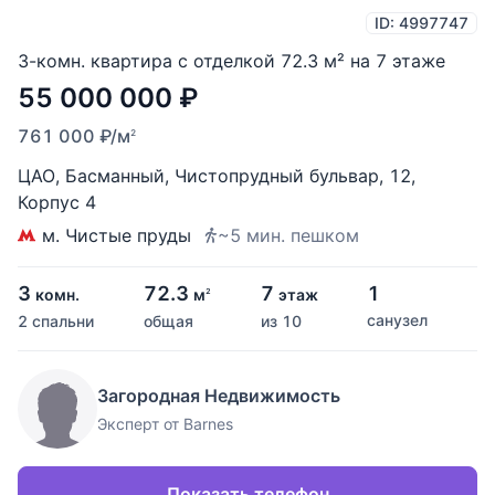
ID: 4997747
3-комн. квартира с отделкой 72.3 м² на 7 этаже
55 000 000
₽
761 000
₽
/м
2
ЦАО
,
Басманный
,
Чистопрудный бульвар
,
12
,
Корпус 4
м. Чистые пруды
~5 мин. пешком
3
72.3
7
1
комн.
м
этаж
2
санузел
2 спальни
общая
из 10
Загородная Недвижимость
Эксперт от Barnes
Показать телефон