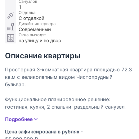
Санузлов
1
Отделка
С отделкой
Дизайн интерьера
Современный
Окна выходят
на улицу и во двор
Описание квартиры
Просторная 3-комнатная квартира площадью 72.3
кв.м с великолепным видом Чистопрудный
бульвар.
Функциональное планировочное решение:
гостиная, кухня, 2 спальни, раздельный санузел,
прихожая.
Подробнее
Окна квартиры ориентированы на две стороны с
Цена зафиксирована в рублях -
великолепным видом на пруд и на уютный дворик.