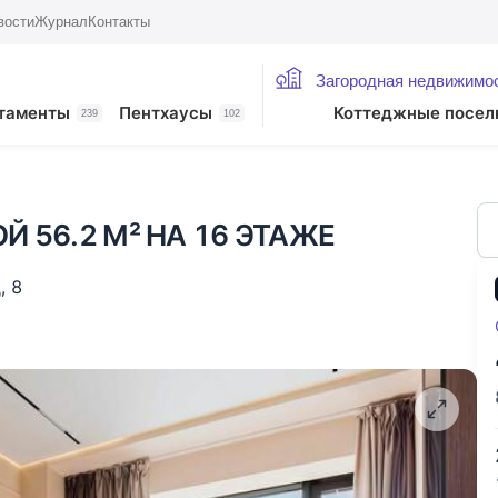
вости
Журнал
Контакты
Загородная недвижимо
жие лоты
таменты
Пентхаусы
Коттеджные посел
239
102
Й 56.2 М² НА 16 ЭТАЖЕ
д
,
8