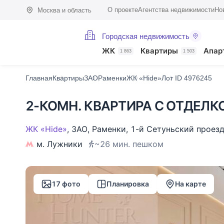
О проекте
Агентства недвижимости
Но
Москва и область
Городская недвижимость
Фото (17)
Характеристики
Описание
О доме
На карте
Похо
ЖК
Квартиры
Апар
1 863
1 503
Главная
Квартиры
ЗАО
Раменки
ЖК «Hide»
Лот ID 4976245
2-КОМН. КВАРТИРА С ОТДЕЛКО
ЖК «Hide»
,
ЗАО
,
Раменки
,
1-й Сетуньский проез
м. Лужники
~26 мин. пешком
17 фото
Планировка
На карте