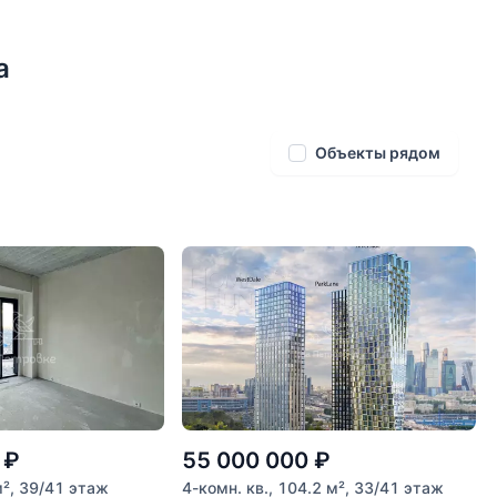
; закрытая охраняемая территория с
еменным подземным паркингом.
а
 Недвижимости
Объекты рядом
₽
55 000 000
₽
м², 39/41 этаж
4-комн. кв., 104.2 м², 33/41 этаж