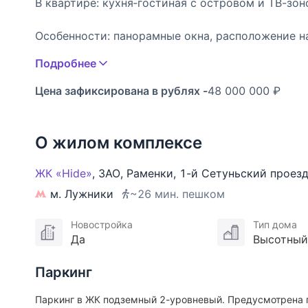
В квартире: кухня‑гостиная с островом и ТВ-зоно
Особенности: панорамные окна, расположение н
функциональная планировка, современная отдел
Подробнее
бытовой техникой.
Цена зафиксирована в рублях -
48 000 000 ₽
ПЛАНИРОВКА
Кухня‑гостиная (26,66), спальня с рабочей зоной (
О жилом комплексе
ЖИЛОЙ КОМПЛЕКС
ЖК «Hide»
,
ЗАО
,
Раменки
,
1-й Сетуньский проез
м. Лужники
~26 мин. пешком
ЖК “Hide” - это комплекс из трех небоскребов,
локаций столицы - в районе Раменки на западе 
Новостройка
Тип дома
рядом с Воробьевской набережной и Воробьевым
Да
Высотный
Нескучного сада и примерно в 10 минутах на ав
На территории комплекса предусмотрена разви
Паркинг
собственный приватный парк с прогулочными д
зонами отдыха и воркаута; лобби уровня 5* с б
Паркинг в ЖК подземный 2-уровневый. Предусмотрена г