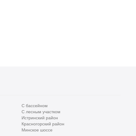
улица, 1/3
4
1 спальня
С отделкой
3 спальни
С отделкой
55 000 000
₽
55 000 000
₽
612 000
₽
/м
496 000
₽
/м
2
2
С бассейном
С лесным участком
Все
0
Истринский район
Красногорский район
Сегодня
0
Минское шоссе