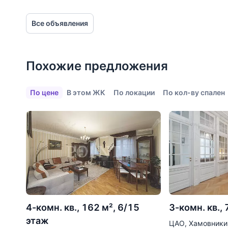
Торговые центры
Все объявления
Фитнесы
Ветеринарные клиники
Похожие предложения
Все объекты
По цене
В этом ЖК
По локации
По кол-ву спален
4-комн. кв., 162 м², 6/15
3-комн. кв., 
этаж
ЦАО, Хамовники