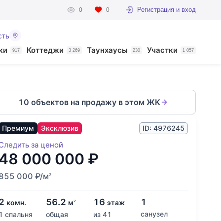
Регистрация и вход
0
0
сть
ки
Коттеджи
Таунхаусы
Участки
917
3 269
230
1 057
10 объектов на продажу в этом ЖК
Премиум
Эксклюзив
ID: 4976245
Следить за ценой
48 000 000
₽
855 000
₽
/м
2
2
56.2
16
1
комн.
м
этаж
2
санузел
1 спальня
общая
из 41