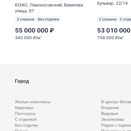
бульвар, 22/14
ЮЗАО, Ломоносовский, Вавилова
улица, 97
3 спальни
Без отделки
2 спальни
С отд
55 000 000
₽
53 010 000
340 000
₽
/м
758 000
₽
/м
2
2
Город
Жилые комплексы
В центре Моск
Квартиры
Вторичка
Пентхаусы
Видовые
С отделкой
Эксклюзивы
Без отделки
Рядом с парко