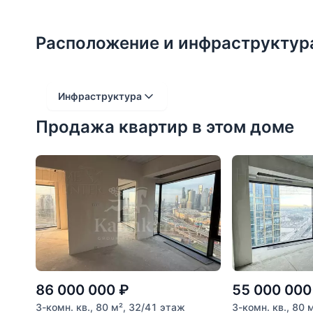
пространствами и зонами для удаленной работы
видеонаблюдением, консьерж-сервисом и совр
Расположение и инфраструктур
Участник AREA - Ассоциации Агентств Элитной
Инфраструктура
Продажа квартир в этом доме
Расстояние от объекта
До 2000 метров
Школы
Детские клубы
Детские сады
Поликлиники
Больницы
86 000 000
₽
55 000 000
Салоны красоты
3-комн. кв., 80 м², 32/41 этаж
3-комн. кв., 80 