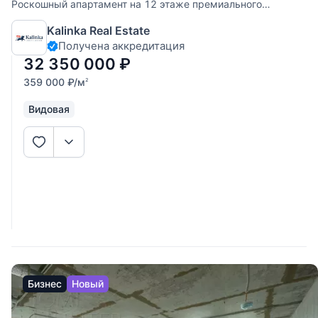
Роскошный апартамент на 12 этаже премиального
комплекса West Tower. Этот объект идеально подходит для
Kalinka Real Estate
личного проживания или сдачи в аренду с высокой
Получена аккредитация
доходностью. Панорамные виды: высокий 12 этаж
открывает захватывающий
32 350 000
₽
359 000
₽
/м
2
Видовая
Бизнес
Новый