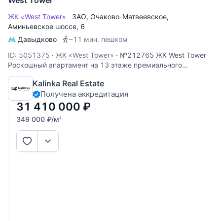
ЖК «West Tower»
ЗАО
,
Очаково-Матвеевское
,
Аминьевское шоссе
, 6
Давыдково
~11 мин. пешком
ID: 5051375
·
ЖК «West Tower»
·
№212765 ЖК West Tower
Роскошный апартамент на 13 этаже премиального
комплекса West Tower. Этот объект идеально подходит для
Kalinka Real Estate
личного проживания или сдачи в аренду с высокой
Получена аккредитация
доходностью. Панорамные виды: высокий 13 этаж
открывает вид во двор,
31 410 000
₽
349 000
₽
/м
2