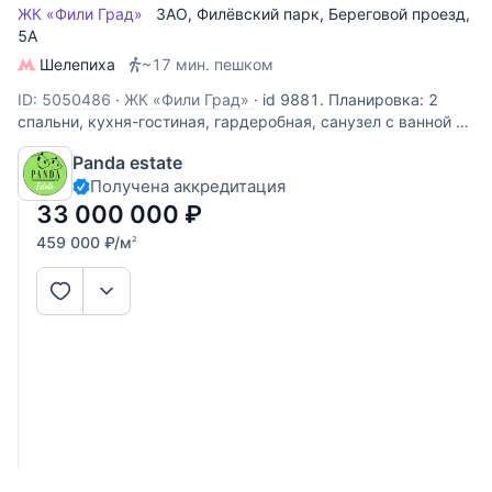
ЖК «Фили Град»
ЗАО
,
Филёвский парк
,
Береговой проезд
,
5А
Шелепиха
~17 мин. пешком
ID: 5050486
·
ЖК «Фили Град»
·
id 9881. Планировка: 2
спальни, кухня-гостиная, гардеробная, санузел с ванной и
душем. Окна выходят на две стороны. Подходит под
Panda estate
ипотеку. 1 собственник с 2018 года. Без обременений.
Получена аккредитация
Полная стоимость в договоре.
33 000 000
₽
459 000
₽
/м
2