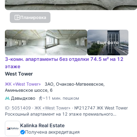
Планировка
Еще фото
3-комн. апартаменты без отделки 74.5 м² на 12
этаже
West Tower
ЖК «West Tower»
ЗАО
,
Очаково-Матвеевское
,
Аминьевское шоссе
, 6
Давыдково
~11 мин. пешком
ID: 5051409
·
ЖК «West Tower»
·
№212747 ЖК West Tower
Роскошный апартамент на 12 этаже премиального
комплекса West Tower. Этот объект идеально подходит для
Kalinka Real Estate
личного проживания или сдачи в аренду с высокой
Получена аккредитация
доходностью. Панорамные виды: высокий 12 этаж