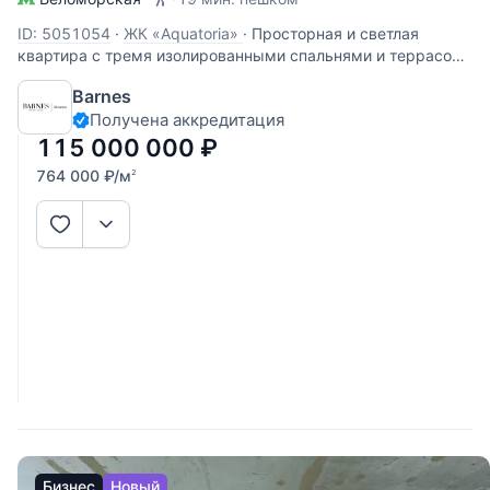
ID: 5051054
·
ЖК «Aquatoria»
·
Просторная и светлая
квартира с тремя изолированными спальнями и террасой
с панорамным видом на воду в ЖК «Акватория» -
Barnes
идеальный вариант для семьи, где ценится личное
Получена аккредитация
пространство и комфорт. Функциональное планировочное
решение: - просторная
115 000 000
₽
764 000
₽
/м
2
Бизнес
Новый