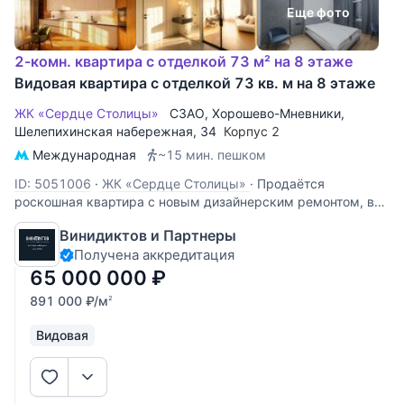
Еще фото
2-комн. квартира с отделкой 73 м² на 8 этаже
Видовая квартира с отделкой 73 кв. м на 8 этаже
ЖК «Сердце Столицы»
СЗАО
,
Хорошево-Мневники
,
Шелепихинская набережная
, 34
Корпус 2
Международная
~15 мин. пешком
ID: 5051006
·
ЖК «Сердце Столицы»
·
Продаётся
роскошная квартира с новым дизайнерским ремонтом, в
ЖК бизнес-класса «Сердце Столицы». Панорамные окна, с
Винидиктов и Партнеры
потрясающим видом на Москву-реку и тщательно
Получена аккредитация
спланированный интерьер, погружают в атмосферу уюта и
расслабления. Новая квартира с
65 000 000
₽
891 000
₽
/м
2
Видовая