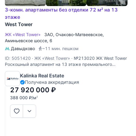
3-комн. апартаменты без отделки 72 м² на 13
этаже
West Tower
ЖК «West Tower»
ЗАО
,
Очаково-Матвеевское
,
Аминьевское шоссе
, 6
Давыдково
~11 мин. пешком
ID: 5051420
·
ЖК «West Tower»
·
№213020 ЖК West Tower
Роскошный апартамент на 13 этаже премиального
комплекса West Tower. Этот объект идеально подходит для
Kalinka Real Estate
личного проживания или сдачи в аренду с высокой
Получена аккредитация
доходностью. Панорамные виды: высокий 13 этаж
открывает захватывающий
27 920 000
₽
388 000
₽
/м
2