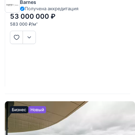
Barnes
доступности от МГУ. Квартира с отделкой в современном
Получена аккредитация
стиле. Функциональное планировочное решение: две
комнаты, кухня, гардеробная,
53 000 000
₽
583 000
₽
/м
2
Бизнес
Новый