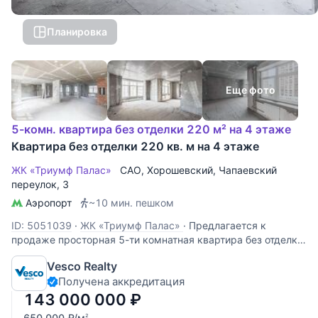
Планировка
Еще фото
5-комн. квартира без отделки 220 м² на 4 этаже
Квартира без отделки 220 кв. м на 4 этаже
ЖК «Триумф Палас»
САО
,
Хорошевский
,
Чапаевский
переулок
, 3
Аэропорт
~10 мин. пешком
ID: 5051039
·
ЖК «Триумф Палас»
·
Предлагается к
продаже просторная 5-ти комнатная квартира без отделки
площадью 220 кв.м на 4-м этаже жилого комплекса
Vesco Realty
"Триумф Палас". Это редкая возможность реализовать
Получена аккредитация
авторский дизайн-проект и создать идеальный дом для
большой семьи.
143 000 000
₽
650 000
₽
/м
2