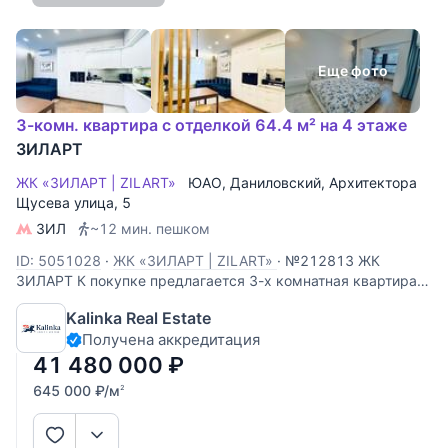
Еще фото
3-комн. квартира с отделкой 64.4 м² на 4 этаже
ЗИЛАРТ
ЖК «ЗИЛАРТ | ZILART»
ЮАО
,
Даниловский
,
Архитектора
Щусева улица
, 5
ЗИЛ
~12 мин. пешком
ID: 5051028
·
ЖК «ЗИЛАРТ | ZILART»
·
№212813 ЖК
ЗИЛАРТ К покупке предлагается 3-х комнатная квартира.
Квартира расположена на 4 этаже 16-ти этажного
Kalinka Real Estate
монолитного дома. Общая площадь квартиры 65 м²,
Получена аккредитация
включая кухню-гостиную 18кв.м.,спальню 15 кв.м с
гардеробной 4кв.м. и детской
41 480 000
₽
645 000
₽
/м
2