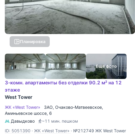
Планировка
Еще фото
3-комн. апартаменты без отделки 90.2 м² на 12
этаже
West Tower
ЖК «West Tower»
ЗАО
,
Очаково-Матвеевское
,
Аминьевское шоссе
, 6
Давыдково
~11 мин. пешком
ID: 5051390
·
ЖК «West Tower»
·
№212749 ЖК West Tower