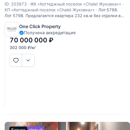
ID: 203873
·
ЖК «Коттеджный поселок «Chalet Жуковка»»
·
КП «Коттеджный поселок «Chalet Жуковка»»
·
Лот:5798.
Лот 5798. Предлагается квартира 232 кв.м без отделки в
ЖК «Жуковка Шале». В квартире можно
One Click Property
спланировать просторную гостиную с отличным балконом,
Получена аккредитация
кухню, столовую, три спальни с ванными комнатами и
гардеробными. Приятные виды на парк и
70 000 000
₽
302 000
₽
/м
2
Бизнес
Новый