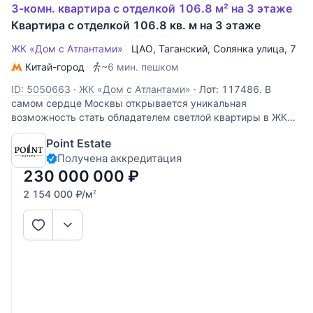
3-комн. квартира с отделкой 106.8 м² на 3 этаже
Квартира с отделкой 106.8 кв. м на 3 этаже
ЖК «Дом с Атлантами»
ЦАО
,
Таганский
,
Солянка улица
, 7
Китай-город
~6 мин. пешком
ID: 5050663
·
ЖК «Дом с Атлантами»
·
Лот: 117486. В
самом сердце Москвы открывается уникальная
возможность стать обладателем светлой квартиры в ЖК
«Доме с Атлантами» - это не просто жилье, а настоящее
Point Estate
наследие, где каждая деталь дышит историей, а каждый
Получена аккредитация
день наполнен столичным ритмом и
230 000 000
₽
2 154 000
₽
/м
2