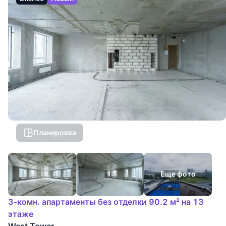
Планировка
Еще фото
3-комн. апартаменты без отделки 90.2 м² на 13
этаже
West Tower