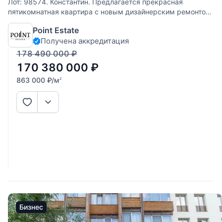
Лот: 98574. Константин. Предлагается прекрасная
пятикомнатная квартира с новым дизайнерским ремонтом
в ЖК "Жуковка Шале". Интегрирована система увлажнения
Point Estate
квартиры, система умный дом, установлены шторы с
Получена аккредитация
электроприводом. Комфортная планировка:
178 490 000
₽
170 380 000
₽
863 000
₽
/м
2
Бизнес