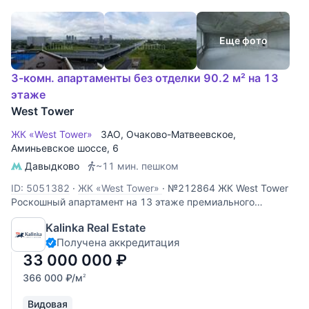
Еще фото
3-комн. апартаменты без отделки 90.2 м² на 13
этаже
West Tower
ЖК «West Tower»
ЗАО
,
Очаково-Матвеевское
,
Аминьевское шоссе
, 6
Давыдково
~11 мин. пешком
ID: 5051382
·
ЖК «West Tower»
·
№212864 ЖК West Tower
Роскошный апартамент на 13 этаже премиального
комплекса West Tower. Этот объект идеально подходит для
Kalinka Real Estate
личного проживания или сдачи в аренду с высокой
Получена аккредитация
доходностью. Панорамные виды: высокий 13 этаж
открывает захватывающий
33 000 000
₽
366 000
₽
/м
2
Видовая