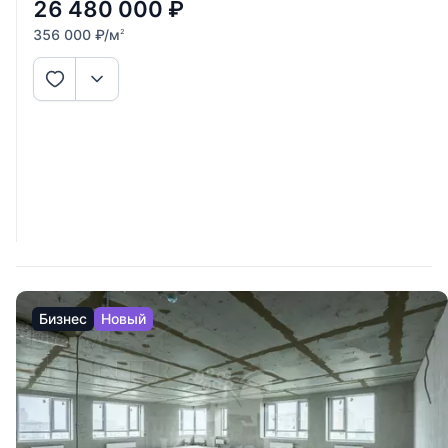
открывает захватывающий
26 480 000
₽
356 000
₽
/м
2
Бизнес
Новый