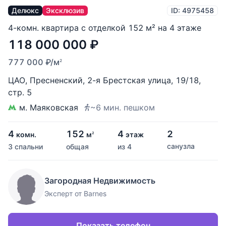
Делюкс
Эксклюзив
ID: 4975458
4-комн. квартира с отделкой 152 м² на 4 этаже
118 000 000
₽
777 000
₽
/м
2
ЦАО
,
Пресненский
,
2-я Брестская улица
,
19/18
,
стр. 5
м. Маяковская
~6 мин. пешком
4
152
4
2
комн.
м
этаж
2
санузла
3 спальни
общая
из 4
Загородная Недвижимость
Эксперт от Barnes
Показать телефон