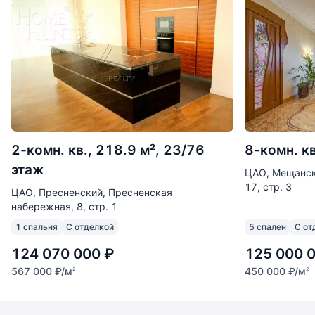
2-комн. кв., 218.9 м², 23/76
8-комн. кв
этаж
ЦАО, Мещанск
17, стр. 3
ЦАО, Пресненский, Пресненская
набережная, 8, стр. 1
1 спальня
С отделкой
5 спален
С от
124 070 000
₽
125 000 
567 000
₽
/м
450 000
₽
/м
2
2