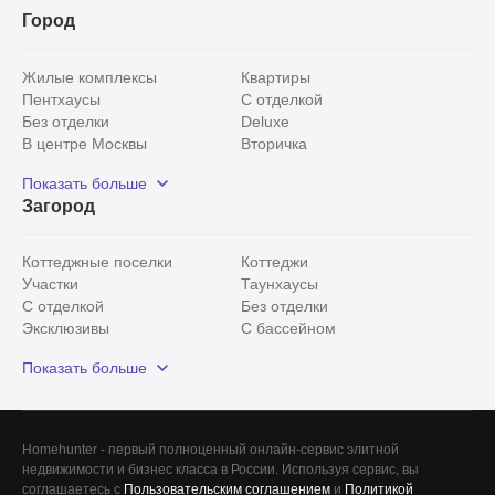
Город
Жилые комплексы
Квартиры
Пентхаусы
С отделкой
Без отделки
Deluxe
В центре Москвы
Вторичка
Видовые
Эксклюзивы
Показать больше
Рядом с парком
Популярные локации
Загород
С панорамными окнами
Внутри Садового кольца
Коттеджные поселки
Коттеджи
Участки
Таунхаусы
С отделкой
Без отделки
Эксклюзивы
С бассейном
С лесным участком
Истринский район
Показать больше
Красногорский район
Минское шоссе
Все
0
Homehunter - первый полноценный онлайн-сервис элитной
недвижимости и бизнес класса в России. Используя сервис, вы
Сегодня
0
соглашаетесь с
Пользовательским соглашением
и
Политикой