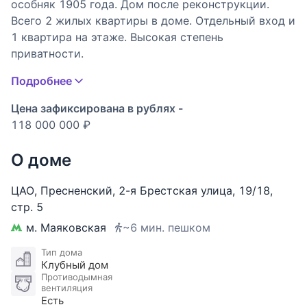
особняк 1905 года. Дом после реконструкции.
Всего 2 жилых квартиры в доме. Отдельный вход и
1 квартира на этаже. Высокая степень
приватности.
Подробнее
Просторная и светлая квартира площадью 156
кв.м + 150м2 мансардный этаж на 2-х
Цена зафиксирована в рублях -
собственников + эксплуатируемая крыша. Двор и
118 000 000 ₽
свой крытый паркинг на 2 машино-места,
расположенная в тихом месте в самом центре
О доме
Москвы рядом с с Посольством Чехии и
резиденции Дома Быкова.
ЦАО
,
Пресненский
,
2-я Брестская улица
,
19/18
,
стр. 5
Функциональное планировочное решение:
м. Маяковская
~6 мин. пешком
Просторная лаундж-зона с обеденной группой и
зоной кухни, с 7-ю окнами на 3 стороны света, 3
Тип дома
Клубный дом
спальни, 2 санузла, два холла, гардеробная.
Противодымная
Комфортное зонирование помещений: гостиную от
вентиляция
спален отделяют 2 холла, что создает
Есть