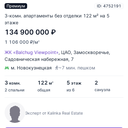
Премиум
ID: 4752191
3-комн. апартаменты без отделки 122 м² на 5
этаже
134 900 000
₽
1 106 000
₽
/м
2
ЖК «Balchug Viewpoint»
,
ЦАО
,
Замоскворечье
,
Садовническая набережная
,
7
м. Новокузнецкая
~7 мин. пешком
3
122
5
2
комн.
м
этаж
2
санузла
2 спальни
общая
из 6
Эксперт от Kalinka Real Estate