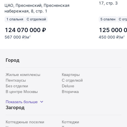
17, стр. 3
ЦАО, Пресненский, Пресненская
набережная, 8, стр. 1
1 спальня
С отделкой
5 спален
С от
124 070 000
₽
125 000 
567 000
₽
/м
450 000
₽
/м
2
2
Город
Жилые комплексы
Квартиры
Пентхаусы
С отделкой
Без отделки
Deluxe
В центре Москвы
Вторичка
Видовые
Эксклюзивы
Показать больше
Рядом с парком
Популярные локации
Загород
С панорамными окнами
Внутри Садового кольца
Коттеджные поселки
Коттеджи