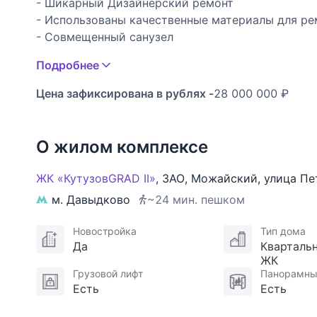
- Шикарный Дизайнерский ремонт
- Использованы качественные материалы для ре
- Совмещенный санузел
- Потолки 3.05 м
Подробнее
- Вид из окон во двор
РАСПОЛОЖЕНИЕ:
Цена зафиксирована в рублях -
28 000 000 ₽
"Кутузов Grad II" - жилой квартал бизнес-класс
минутах от Кутузовского проспекта. Квартал со
О жилом комплексе
одинаково близкий к Деловому центру и Кольце
ЖК «КутузовGRAD II»
,
ЗАО
,
Можайский
,
улица Пе
ТРАНСПОРТНАЯ ДОСТУПНОСТЬ:
м. Давыдково
~24 мин. пешком
В радиусе 10 км расположены Деловой центр Мо
Новостройка
Тип дома
За 8 минут на автомобиле или общественном тр
Да
Кварталь
метро: "Кунцевская", "Давыдково", "Славянский б
ЖК
С территории квартала имеются удобные выезды
Грузовой лифт
Панорамны
Есть
Есть
Можайское шоссе, МКАД.
В распоряжении местных жителей более 20 марш