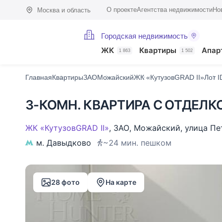
О проекте
Агентства недвижимости
Но
Москва и область
Городская недвижимость
Фото (28)
Характеристики
Описание
О доме
На карте
Похо
ЖК
Квартиры
Апар
1 863
1 502
Главная
Квартиры
ЗАО
Можайский
ЖК «КутузовGRAD II»
Лот 
3-КОМН. КВАРТИРА С ОТДЕЛКО
ЖК «КутузовGRAD II»
,
ЗАО
,
Можайский
,
улица Пе
м. Давыдково
~24 мин. пешком
28 фото
На карте