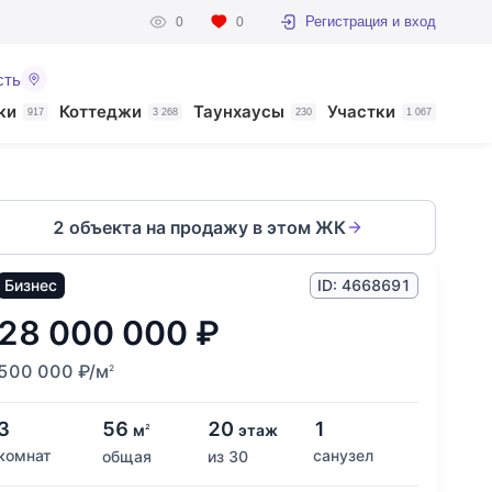
Регистрация и вход
0
0
сть
ки
Коттеджи
Таунхаусы
Участки
917
3 268
230
1 067
2 объекта на продажу в этом ЖК
Бизнес
ID: 4668691
28 000 000
₽
500 000
₽
/м
2
3
56
20
1
м
этаж
2
комнат
санузел
общая
из 30