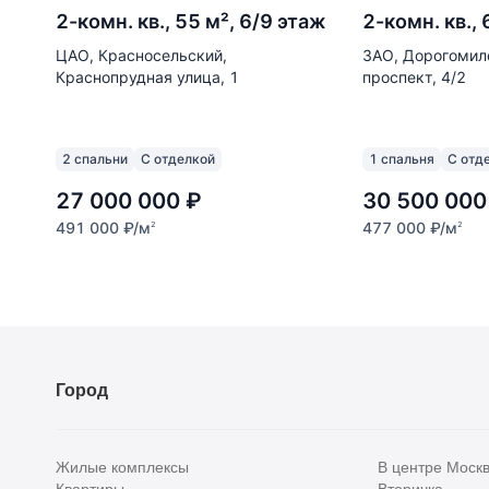
2-комн. кв., 55 м², 6/9 этаж
2-комн. кв.,
ЦАО, Красносельский,
ЗАО, Дорогомило
Краснопрудная улица, 1
проспект, 4/2
2 спальни
С отделкой
1 спальня
С отд
27 000 000
₽
30 500 000
491 000
₽
/м
477 000
₽
/м
2
2
Город
Жилые комплексы
В центре Моск