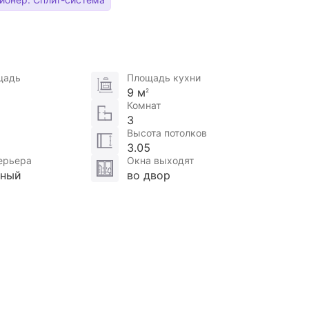
щадь
Площадь кухни
9 м
2
Комнат
3
Высота потолков
3.05
ерьера
Окна выходят
нный
во двор