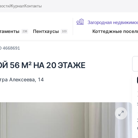
вости
Журнал
Контакты
Загородная недвижимо
жие лоты
таменты
Пентхаусы
Коттеджные посел
238
103
ID 4668691
Й 56 М² НА 20 ЭТАЖЕ
тра Алексеева
,
14