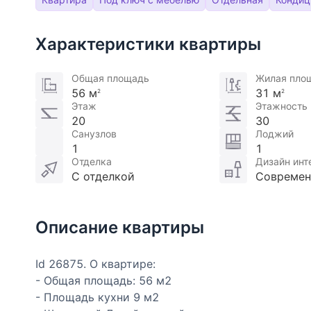
Характеристики квартиры
Общая площадь
Жилая пло
56 м
31 м
2
2
Этаж
Этажность
20
30
Санузлов
Лоджий
1
1
Отделка
Дизайн инт
С отделкой
Совреме
Описание квартиры
Id 26875. О квартире:
- Общая площадь: 56 м2
- Площадь кухни 9 м2