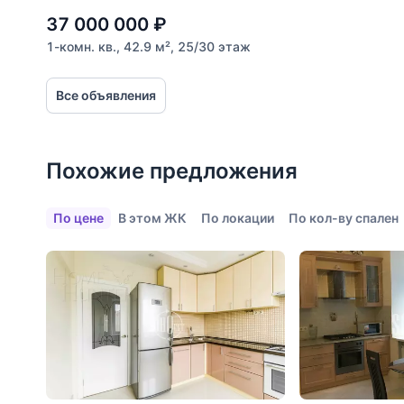
Больницы
37 000 000
₽
Салоны красоты
1-комн. кв., 42.9 м², 25/30 этаж
Торговые центры
Все объявления
Фитнесы
Ветеринарные клиники
Похожие предложения
Все объекты
По цене
В этом ЖК
По локации
По кол-ву спален