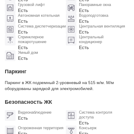
Грузовой лифт
Панорамные окна
Есть
Есть
Автономная котельная
Водоподготовка
Есть
Есть
Система диспетчеризации
Центральная вентиляция
Есть
Есть
Спринклерное
Центральный
пожаротушение
кондиционер
Есть
Есть
Умный дом
Есть
Паркинг
Паркинг в ЖК подземный 2-уровневый на 515 м/м. М/м
оборудованы зарядкой для электромобилей​.
Безопасность ЖК
Видеонаблюдение
Система контроля
доступа
Есть
Есть
Огороженная территория
Консьерж
Есть
Есть