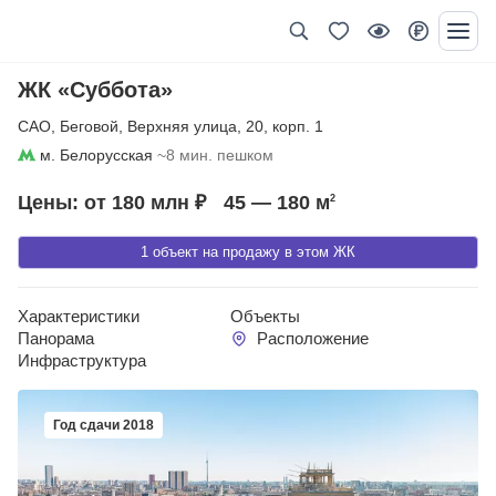
ЖК «Суббота»
САО
,
Беговой
,
Верхняя улица
,
20
,
корп. 1
м. Белорусская
~8 мин. пешком
Цены: от 180 млн ₽
45 — 180
м
2
1 объект на продажу в этом ЖК
Характеристики
Объекты
Панорама
Расположение
Инфраструктура
Год сдачи 2018