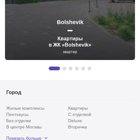
Bolshevik
Квартиры
в ЖК «Bolshevik»
квартир
Город
Жилые комплексы
Квартиры
Пентхаусы
С отделкой
Без отделки
Deluxe
В центре Москвы
Вторичка
Видовые
Эксклюзивы
Показать больше
Рядом с парком
Популярные локации