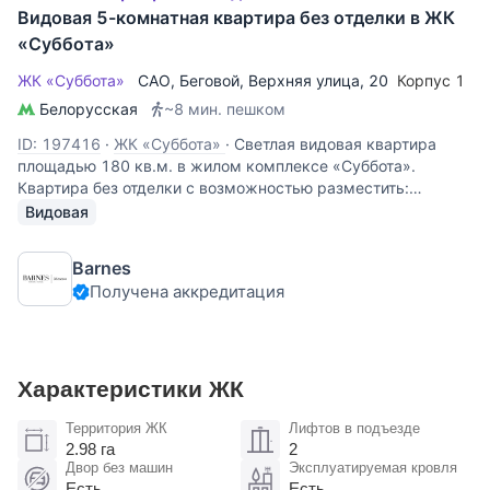
Видовая 5-комнатная квартира без отделки в ЖК
«Суббота»
ЖК «Суббота»
САО
,
Беговой
,
Верхняя улица
, 20
Корпус 1
Белорусская
~8 мин. пешком
ID: 197416
·
ЖК «Суббота»
·
Светлая видовая квартира
площадью 180 кв.м. в жилом комплексе «Суббота».
Квартира без отделки с возможностью разместить:
просторную гостиную, кухню, 4 спальни, 4 гардеробные, 3
Видовая
санузла, кладовую/постирочный блок. Квартира угловая, с
большим
Barnes
Получена аккредитация
Характеристики ЖК
Территория ЖК
Лифтов в подъезде
2.98 га
2
Двор без машин
Эксплуатируемая кровля
Есть
Есть