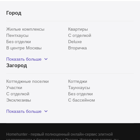
Город
Жилые комплексы
Квартиры
Пентхаусы
С отделкой
Без отделки
Deluxe
В центре Москвы
Вторичка
Видовые
Эксклюзивы
Показать больше
Рядом с парком
Популярные локации
Загород
С панорамными окнами
Внутри Садового кольца
Коттеджные поселки
Коттеджи
Участки
Таунхаусы
С отделкой
Без отделки
Эксклюзивы
С бассейном
С лесным участком
Истринский район
Показать больше
Красногорский район
Минское шоссе
Все
0
Homehunter - первый полноценный онлайн-сервис элитной
недвижимости и бизнес класса в России. Используя сервис, вы