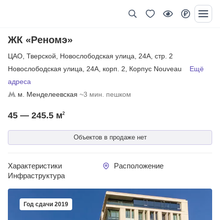
ЖК «Реномэ»
ЦАО
,
Тверской
,
Новослободская улица
,
24А
,
стр. 2
Новослободская улица
,
24А
,
корп. 2
,
Корпус Nouveau
Ещё
адреса
м. Менделеевская
~3 мин. пешком
45 — 245.5
м
2
Объектов в продаже нет
Характеристики
Расположение
Инфраструктура
Год сдачи 2019