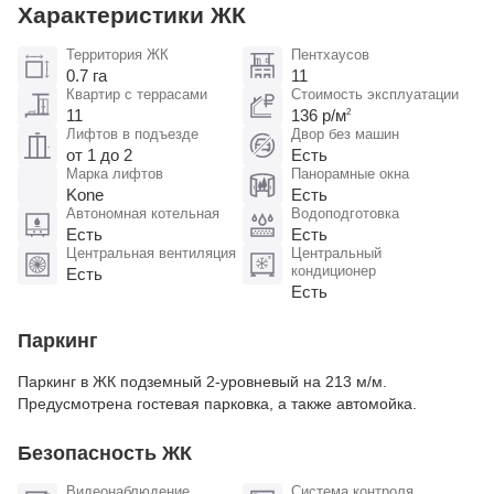
Характеристики ЖК
Территория ЖК
Пентхаусов
0.7 га
11
Квартир с террасами
Стоимость эксплуатации
11
136 р/м
2
Лифтов в подъезде
Двор без машин
от 1 до 2
Есть
Марка лифтов
Панорамные окна
Kone
Есть
Автономная котельная
Водоподготовка
Есть
Есть
Центральная вентиляция
Центральный
кондиционер
Есть
Есть
Паркинг
Паркинг в ЖК подземный 2-уровневый на 213 м/м.
Предусмотрена гостевая парковка, а также автомойка.
Безопасность ЖК
Видеонаблюдение
Система контроля