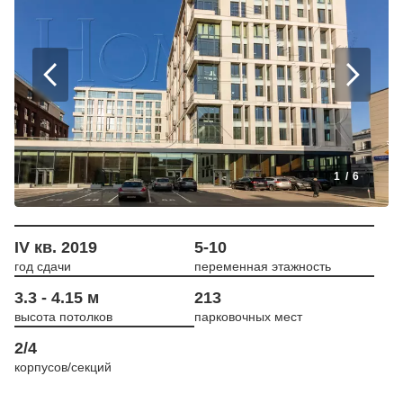
1
/
6
IV кв. 2019
5-10
год сдачи
переменная этажность
3.3 - 4.15 м
213
высота потолков
парковочных мест
2/4
корпусов/секций