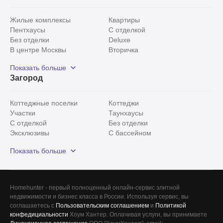
Жилые комплексы
Квартиры
Пентхаусы
С отделкой
Без отделки
Deluxe
В центре Москвы
Вторичка
Видовые
Эксклюзивы
Показать больше
Рядом с парком
Популярные локации
Загород
С панорамными окнами
Внутри Садового кольца
Коттеджные поселки
Коттеджи
Участки
Таунхаусы
С отделкой
Без отделки
Эксклюзивы
С бассейном
С лесным участком
Истринский район
Показать больше
Красногорский район
Минское шоссе
Все
0
Homehunter - первый полноценный онлайн-сервис элитной
недвижимости и бизнес класса в России. Используя сервис, вы
Сегодня
0
соглашаетесь с
Пользовательским соглашением
и
Политикой
конфедициальности
Хоум Хантер. Оплачивая услуги, вы принимаете
Вчера
0