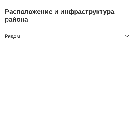
Расположение и инфраструктура
района
Рядом
Выберите расстояние от объекта
До 2000 метров
Школы
Детские клубы
Детские сады
Поликлиники
Больницы
Салоны красоты