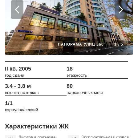
ПАНОРАМА УЛИЦ 360°
1
/
5
II кв. 2005
18
год сдачи
этажность
3.4 - 3.8 м
80
высота потолков
парковочных мест
1/1
корпусов/секций
Характеристики ЖК
Лифтов в подъезде
Эксплуатируемая кровля