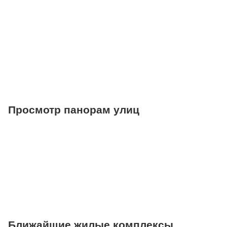
Торговые центры
Фитнесы
Ветеринарные клиники
Просмотр панорам улиц
Ближайшие жилые комплексы