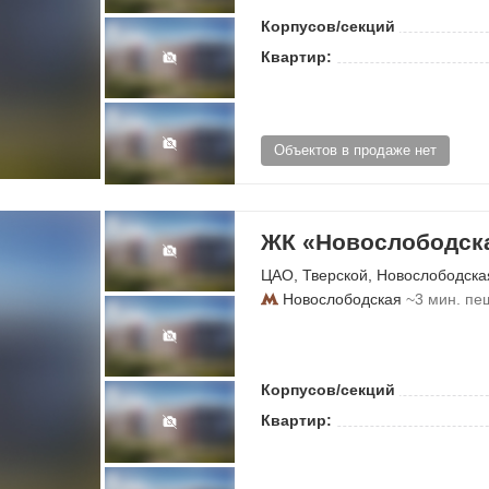
Корпусов/секций
Квартир:
Объектов в продаже нет
ЖК «Новослободска
ЦАО
,
Тверской
,
Новослободска
Новослободская
~3 мин. пе
Корпусов/секций
Квартир: