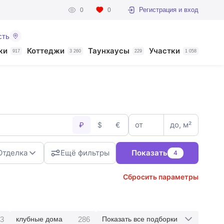
Регистрация и вход
0
0
сть
ки
Коттеджи
Таунхаусы
Участки
917
3 260
229
1 058
от
до, м²
₽
$
€
Отделка
Ещё фильтры
Показать
4
Сбросить параметры
3
286
клубные дома
Показать все подборки