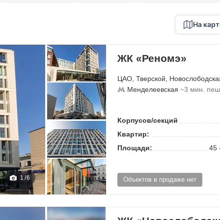
На карт
ЖК «Реномэ»
ЦАО
,
Тверской
,
Новослободска
Менделеевская
~3 мин. пе
Корпусов/секций
Квартир:
Площади:
45 
1
/
6
Объектов в продаже нет