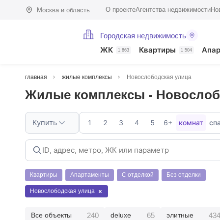
О проекте
Агентства недвижимости
Но
Москва и область
Городская недвижимость
ЖК
Квартиры
Апа
1 863
1 504
главная
жилые комплексы
Новослободская улица
Жилые комплексы - Новослоб
Купить
1
2
3
4
5
6+
комнат
сп
Квартиры
Апартаменты
С отделкой
Без отделки
Новослободская улица
240
65
43
Все объекты
deluxe
элитные