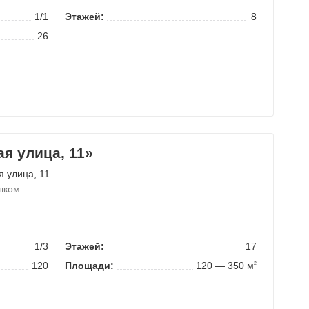
1/1
Этажей:
8
26
я улица, 11»
я улица
, 11
шком
1/3
Этажей:
17
120
Площади:
120 — 350 м
2