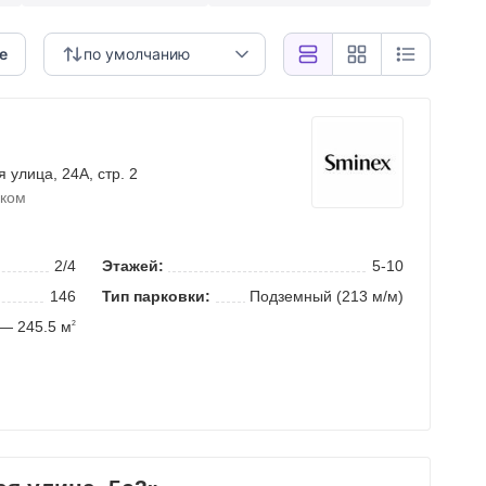
е
по умолчанию
я улица
, 24А, стр. 2
шком
2/4
Этажей:
5-10
146
Тип парковки:
Подземный (213 м/м)
— 245.5 м
2