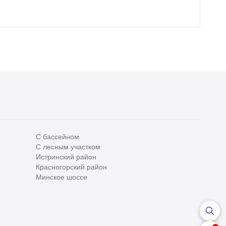
С бассейном
С лесным участком
Все
0
Истринский район
Красногорский район
Сегодня
0
Минское шоссе
Вчера
0
За неделю
0