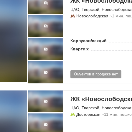
ЖК «Новослободска
ЦАО
,
Тверской
,
Новослободска
Новослободская
~1 мин. пе
Корпусов/секций
Квартир:
Объектов в продаже нет
ЖК «Новослободска
ЦАО
,
Тверской
,
Новослободска
Достоевская
~11 мин. пешк