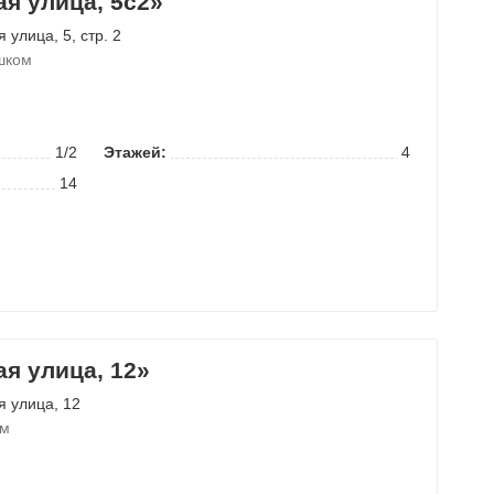
я улица, 5с2»
я улица
, 5, стр. 2
шком
1/2
Этажей:
4
14
я улица, 12»
я улица
, 12
ом