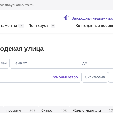
вости
Журнал
Контакты
Загородная недвижимо
ртаменты
Пентхаусы
Коттеджные посел
239
74
одская улица
Цена от
до
ален
Районы
Метро
Эксклюзив
4
369
403
12
премиум
бизнес
Жилые кварталы