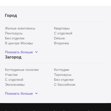
Город
Жилые комплексы
Квартиры
Пентхаусы
С отделкой
Без отделки
Deluxe
В центре Москвы
Вторичка
Видовые
Эксклюзивы
Показать больше
Рядом с парком
Популярные локации
Загород
С панорамными окнами
Внутри Садового кольца
Коттеджные поселки
Коттеджи
Участки
Таунхаусы
С отделкой
Без отделки
Эксклюзивы
С бассейном
С лесным участком
Истринский район
Показать больше
Красногорский район
Минское шоссе
Все
0