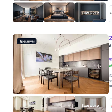
Еще фото
2
Премиум
А
Ж
I
а
р
и
Еще фото