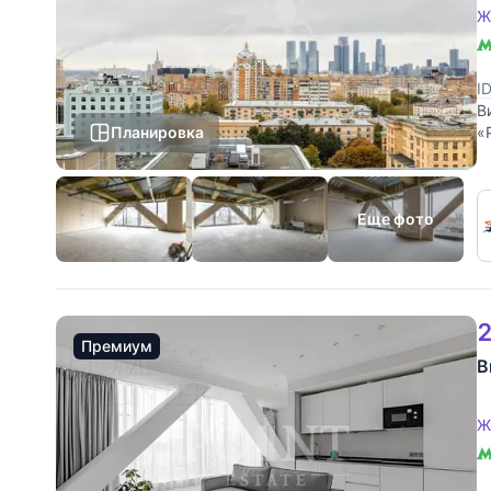
Ж
I
В
Планировка
«
с
Еще фото
2
Премиум
В
Ж