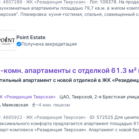
D: 4607286
·
ЖК «Резиденция Тверская»
·
Лот: 109378. На прод
вухкомнатные апартаменты площадью 79,7 кв.м. в жилом комп
верская". Планировка: кухня-гостиная, спальня, совмещенный с
анузел, прихожая. В апартаменте выполнен качественный
Point Estate
Получена аккредитация
-комн. апартаменты с отделкой 61.3 м²
тильный апартамент с новой отделкой в ЖК «Резиденц
К «Резиденция Тверская»
ЦАО
,
Тверской
,
2-я Брестская улица
Маяковская
~4 мин. пешком
D: 4665922
·
ЖК «Резиденция Тверская»
·
ID: 572525 Для цените
аксимального комфорта предлагается апартамент площадью 61,
парт-комплексе «Резиденция Тверская». Апартамент с новой бе
ысочайшего качества. Дизайнерская концепция стильного