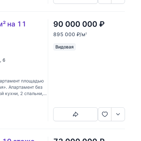
90 000 000
₽
м² на 11
895 000
₽
/м
2
Видовая
, 6
партамент площадью
я». Апартамент без
й кухни, 2 спальни, 2
Скопировать ссылку