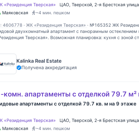
К «Резиденция Тверская»
ЦАО
,
Тверской
,
2-я Брестская улица
Маяковская
~4 мин. пешком
D: 4606778
·
ЖК «Резиденция Тверская»
·
№165352 ЖК Резиденц
идовой двухкомнатный апартамент с панорамным остеклением 
Резиденция Тверская». Возможная планировка: кухня с зоной ст
пальня, ванная комната, гостевой санузел. В апарт
Kalinka Real Estate
Получена аккредитация
-комн. апартаменты с отделкой 79.7 м² 
идовые апартаменты с отделкой 79.7 кв. м на 9 этаже
К «Резиденция Тверская»
ЦАО
,
Тверской
,
2-я Брестская улица
Маяковская
~4 мин. пешком