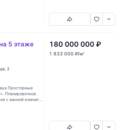
Скопировать ссылку
180 000 000
₽
на 5 этаже
1 833 000
₽
/м
2
ица
, 2
aya Просторные
a». Планировочное
ьня с ванной комнатой
Скопировать ссылку