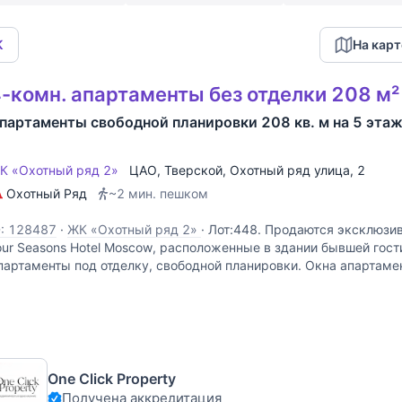
К
На карт
-комн. апартаменты без отделки 208 м²
партаменты свободной планировки 208 кв. м на 5 эта
К «Охотный ряд 2»
ЦАО
,
Тверской
,
Охотный ряд улица
, 2
Охотный Ряд
~2 мин. пешком
D: 128487
·
ЖК «Охотный ряд 2»
·
Лот:448. Продаются эксклюзи
our Seasons Hotel Moscow, расположенные в здании бывшей гос
партаменты под отделку, свободной планировки. Окна апартаме
тороны: виды в сторону Большого театра, Красной
One Click Property
Получена аккредитация