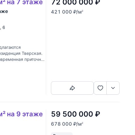
72 000 000
₽
м² на 7 этаже
аже
421 000
₽
/м
2
, 6
длагаются
езиденция Тверская.
овременная приточно-
Скопировать ссылку
59 500 000
₽
м² на 9 этаже
678 000
₽
/м
2