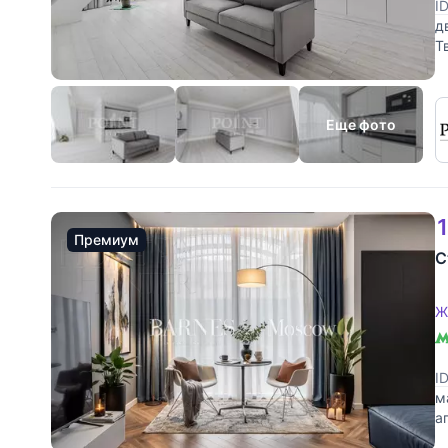
I
д
Т
с
Еще фото
1
Премиум
С
Ж
I
м
а
в