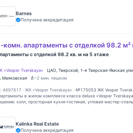
Barnes
Получена аккредитация
-комн. апартаменты с отделкой 98.2 м² 
партаменты с отделкой 98.2 кв. м на 5 этаже
К «Vesper Tverskaya»
ЦАО
,
Тверской
,
1-я Тверская-Ямская ул
Маяковская
~2 мин. пешком
D: 4697617
·
ЖК «Vesper Tverskaya»
·
№175053 ЖК Vesper Tversk
партаменты в жилом комплексе класса deluxe «Vesper Tverskay
ешение: холл, просторная кухня-гостиная, угловая мастер-спал
 гардеробной, гостевой санузел, постирочная и
Kalinka Real Estate
Получена аккредитация