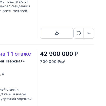
ажу предлагаются
лексе "Резиденция
анузел, гостевой
Скопировать ссылку
42 900 000
₽
 на 11 этаже
ия Тверская»
700 000
₽
/м
2
, 6
лей стиля и
3 кв.м. в новом
зупречной отделкой