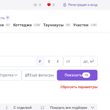
Регистрация и вход
0
0
сть
ки
Коттеджи
Таунхаусы
Участки
917
3 269
230
1 067
от
до, м²
₽
$
€
Отделка
Ещё фильтры
Показать
16
Сбросить параметры
2
12
С отделкой
Показать все подборки