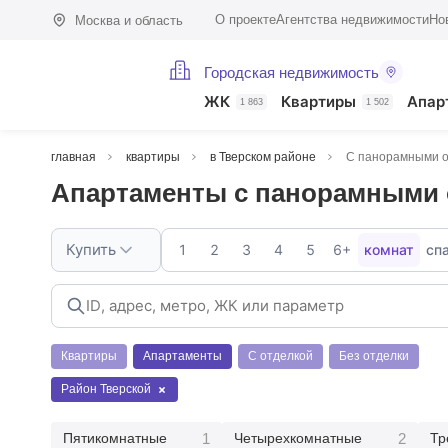
О проекте
Агентства недвижимости
Но
Москва и область
Городская недвижимость
ЖК
Квартиры
Апар
1 863
1 502
главная
квартиры
в Тверском районе
С панорамными 
Апартаменты с панорамными 
Купить
1
2
3
4
5
6+
комнат
сп
Квартиры
Апартаменты
С отделкой
Без отделки
Район Тверской
1
2
Пятикомнатные
Четырехкомнатные
Тр