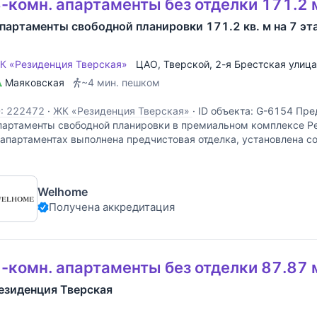
-комн. апартаменты без отделки 171.2 
партаменты свободной планировки 171.2 кв. м на 7 эт
К «Резиденция Тверская»
ЦАО
,
Тверской
,
2-я Брестская улица
Маяковская
~4 мин. пешком
D: 222472
·
ЖК «Резиденция Тверская»
·
ID объекта: G-6154 Пре
партаменты свободной планировки в премиальном комплексе Р
 апартаментах выполнена предчистовая отделка, установлена с
ытяжная вентиляция с очисткой и увлажнением воздуха,
Welhome
Получена аккредитация
-комн. апартаменты без отделки 87.87 
езиденция Тверская