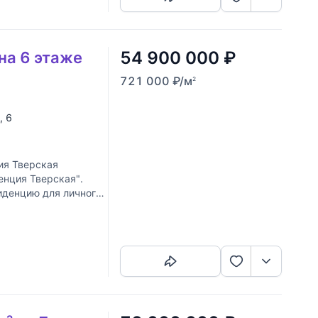
54 900 000
₽
на 6 этаже
721 000
₽
/м
2
, 6
я Тверская
нция Тверская".
иденцию для личного
от
Скопировать ссылку