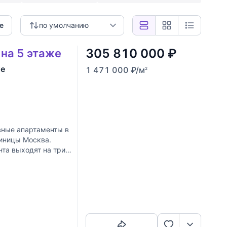
е
по умолчанию
305 810 000
₽
 на 5 этаже
же
1 471 000
₽
/м
2
вные апартаменты в
тиницы Москва.
нта выходят на три
Скопировать ссылку