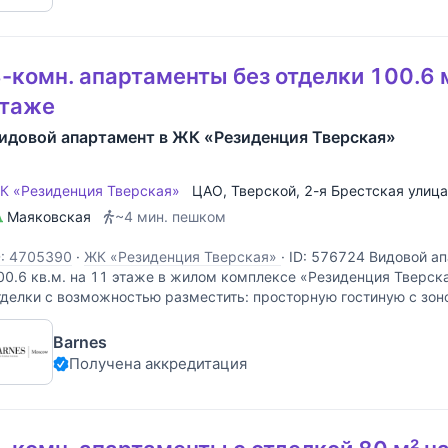
-комн. апартаменты без отделки 100.6 
этаже
идовой апартамент в ЖК «Резиденция Тверская»
К «Резиденция Тверская»
ЦАО
,
Тверской
,
2-я Брестская улица
Маяковская
~4 мин. пешком
D: 4705390
·
ЖК «Резиденция Тверская»
·
ID: 576724 Видовой а
00.6 кв.м. на 11 этаже в жилом комплексе «Резиденция Тверска
тделки с возможностью разместить: просторную гостиную с зоно
анузла, гардеробную. Панорамное остекление с
Barnes
Получена аккредитация