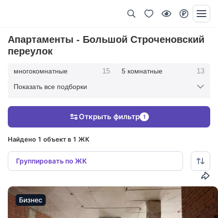
Апартаменты - Большой Строченовский
переулок
15
13
многокомнатные
5 комнатные
Показать все подборки
30
82
84
4 комнатные
3 комнатные
2 комнатные
Открыть фильтр
1
15
1 комнатные
Найдено 1 объект в 1 ЖК
Группировать по ЖК
Бизнес