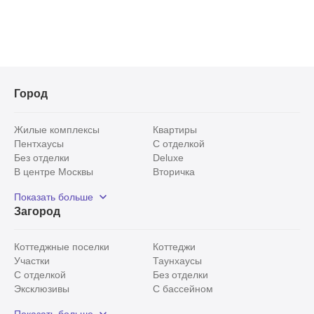
Город
Жилые комплексы
Квартиры
Пентхаусы
С отделкой
Без отделки
Deluxe
В центре Москвы
Вторичка
Видовые
Эксклюзивы
Показать больше
Рядом с парком
Популярные локации
Загород
С панорамными окнами
Внутри Садового кольца
Коттеджные поселки
Коттеджи
Участки
Таунхаусы
С отделкой
Без отделки
Эксклюзивы
С бассейном
С лесным участком
Истринский район