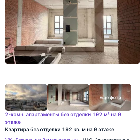
Еще фото
2-комн. апартаменты без отделки 192 м² на 9
этаже
Квартира без отделки 192 кв. м на 9 этаже
ЖК «Резиденции Замоскворечье»
ЦАО
,
Замоскворечье
,