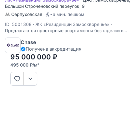
Большой Строченовский переулок
, 9
Серпуховская
~6 мин. пешком
ID: 5001308
·
ЖК «Резиденции Замоскворечье»
·
Предлагаются просторные апартаменты без отделки в
премиальном комплексе «Резиденции Замоскворечье».
Chase
Свободная планировка позволит реализовать
Получена аккредитация
индивидуальный дизайн-проект, а большие панорамные
окна наполняют пространство естественным светом.
95 000 000
₽
495 000
₽
/м
2