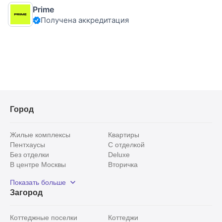
площадью 335 м2 на земельном участке 2,15 соток,
Prime
расположенном на берегу пруда в КП бизнес-класса
Получена аккредитация
"Белый берег" в Раменском районе в
Город
Жилые комплексы
Квартиры
Пентхаусы
С отделкой
Без отделки
Deluxe
В центре Москвы
Вторичка
Видовые
Эксклюзивы
Показать больше
Рядом с парком
Популярные локации
Загород
С панорамными окнами
Внутри Садового кольца
Коттеджные поселки
Коттеджи