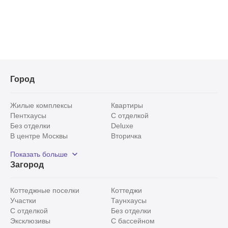
Город
Жилые комплексы
Квартиры
Пентхаусы
С отделкой
Без отделки
Deluxe
В центре Москвы
Вторичка
Видовые
Эксклюзивы
Показать больше
Рядом с парком
Популярные локации
Загород
С панорамными окнами
Внутри Садового кольца
Коттеджные поселки
Коттеджи
Участки
Таунхаусы
С отделкой
Без отделки
Эксклюзивы
С бассейном