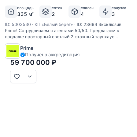
площадь
соток
спален
санузла
335 м
2
4
3
2
ID: 5003530
·
КП «Белый берег»
·
ID: 23694 Эксклюзив
Prime! Сотрудничаем с агентами 50/50. Предлагаем к
продаже просторный светлый 2-этажный таунхаус
площадью 335 м2 на земельном участке 2,15 соток,
Prime
расположенном на берегу пруда в КП бизнес-класса
Получена аккредитация
"Белый берег" в Раменском районе в
59 700 000
₽