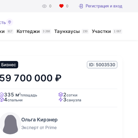
Регистрация и вход
0
0
сть
ки
Коттеджи
Таунхаусы
Участки
917
3 268
230
1 067
Бизнес
ID: 5003530
59 700 000
₽
335 м
2
2
площадь
сотки
4
3
спальни
санузла
Ольга Кирзнер
Эксперт от Prime