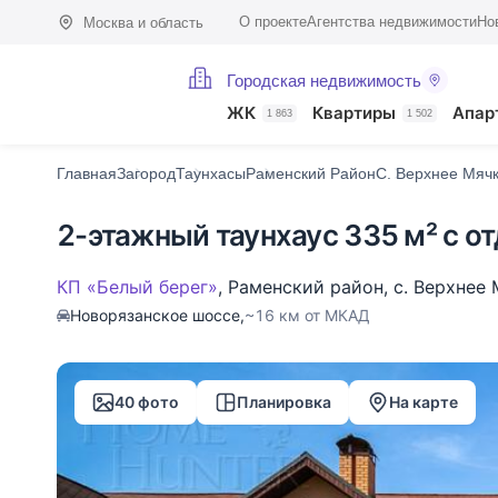
О проекте
Агентства недвижимости
Но
Москва и область
Городская недвижимость
Фото (40)
Характеристики
Описание
О поселке
На карте
ЖК
Квартиры
Апар
1 863
1 502
Главная
Загород
Таунхасы
Раменский Район
С. Верхнее Мяч
2-этажный таунхаус 335 м² с о
КП «Белый берег»
,
Раменский район
,
с. Верхнее
Новорязанское шоссе,
~16 км от МКАД
40 фото
Планировка
На карте