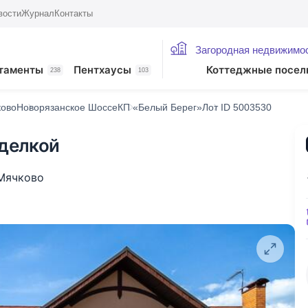
вости
Журнал
Контакты
Загородная недвижимо
таменты
Пентхаусы
Коттеджные посел
238
103
ково
Новорязанское Шоссе
КП «Белый Берег»
Лот ID 5003530
тделкой
 Мячково