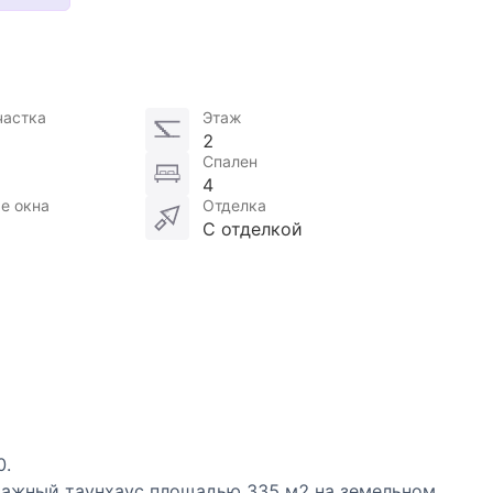
частка
Этаж
2
Спален
4
е окна
Отделка
С отделкой
0.
тажный таунхаус площадью 335 м2 на земельном