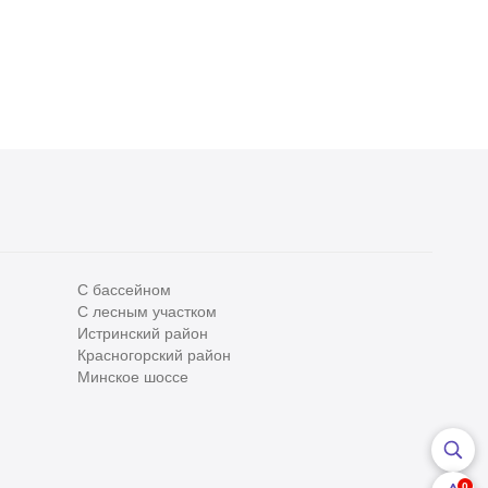
С бассейном
С лесным участком
Все
0
Истринский район
Красногорский район
Сегодня
0
Минское шоссе
Вчера
0
За неделю
0
0