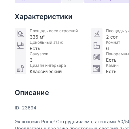
Характеристики
Площадь всех строений
Площадь у
335 м
2 сот
2
Цокольный этаж
Комнат
Есть
6
Санузлов
Панорамны
3
Есть
Дизайн интерьера
Камин
Классический
Есть
Описание
ID: 23694
Эксклюзив Prime! Сотрудничаем с агентами 50/5
Предлагаем к продаже просторный светлый 2-э