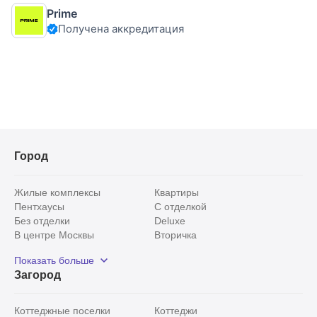
площадью 335 м2 на земельном участке 2,15 соток,
Prime
расположенном на берегу пруда в КП бизнес-класса
Получена аккредитация
"Белый берег" в Раменском районе в
Город
Жилые комплексы
Квартиры
Пентхаусы
С отделкой
Без отделки
Deluxe
В центре Москвы
Вторичка
Видовые
Эксклюзивы
Показать больше
Рядом с парком
Популярные локации
Загород
С панорамными окнами
Внутри Садового кольца
Коттеджные поселки
Коттеджи