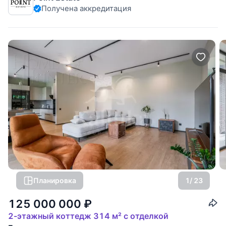
Получена аккредитация
максимальную тишину и приватность. На участке
расположен дом 700 кв.м. и гараж на два
Планировка
1
/ 23
125 000 000
₽
2-этажный коттедж 314 м² с отделкой