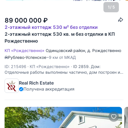
1
/ 5
89 000 000
₽
2-этажный коттедж 530 м² без отделки
2-этажный коттедж 530 кв. м без отделки в КП
Рождественно
КП «Рождественно»
Одинцовский район
,
д. Рождественно
Рублево-Успенское
~9 км от МКАД
ID: 215496
·
КП «Рождественно»
·
ID 2859. Дом:
Отделочные работы выполнены частично, дом построен из
керамического кирпича, облицован клинкерным кирпичем,
Real Rich Estate
бетонные перекрытия, тиголовая крыша, высота потолков
Получена аккредитация
в чистоте 3.4 м. Участок: Участок правильной формы с
уровневым