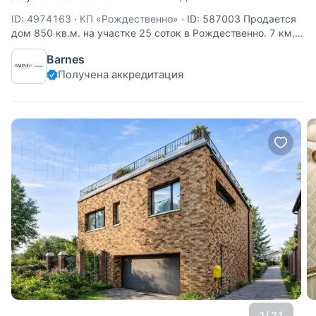
ID: 4974163
·
КП «Рождественно»
·
ID: 587003 Продается
дом 850 кв.м. на участке 25 соток в Рождественно. 7 км.
от МКАД по Рублево-Успенскому или Можайскому шоссе.
Barnes
Есть выезд на платную скоростную дорогу. Планировка
Получена аккредитация
дома: Цоколь: хоз.помещения, сауна, купель, блок для
персонала
1
/ 21