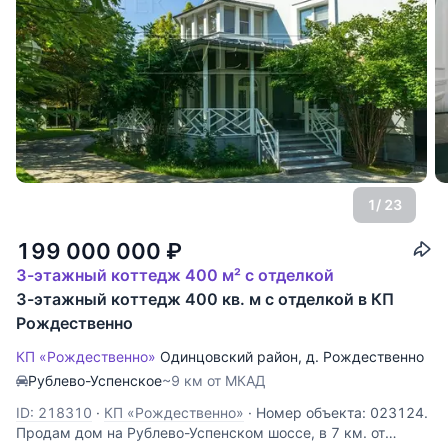
1
/ 23
199 000 000
₽
3-этажный коттедж 400 м² с отделкой
3-этажный коттедж 400 кв. м с отделкой в КП
Рождественно
КП «Рождественно»
Одинцовский район
,
д. Рождественно
Рублево-Успенское
~9 км от МКАД
ID: 218310
·
КП «Рождественно»
·
Номер объекта: 023124.
Продам дом на Рублево-Успенском шоссе, в 7 км. от