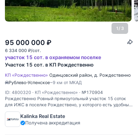
1
/ 3
95 000 000
₽
6 334 000
₽
/сот.
участок 15 сот. в охраняемом поселке
Участок 15 сот. в КП Рождественно
КП «Рождественно»
Одинцовский район
,
д. Рождественно
Рублево-Успенское
~9 км от МКАД
ID: 4800320
·
КП «Рождественно»
·
№170904
Рождественно Ровный прямоугольный участок 15 соток
для ИЖС в поселке Рождествено, у которого есть удобный
выезд на Подушкинское шоссе и платную дорогу. На
Kalinka Real Estate
участке есть недострой без крыши и окон, домик
Получена аккредитация
персонала и недостроенная беседка из