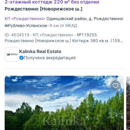
2-этажный коттедж 220 м² без отделки
Рождественно [Новорижское ш.]
КП «Рождественно»
Одинцовский район
,
д. Рождественно
Рублево-Успенское
~9 км от МКАД
ID: 4634519
·
КП «Рождественно»
·
№119255
Рождественно [Новорижское ш.] Коттедж 380 кв.м. (159
кв.м эксплуатируемая кровля) в охраняемом поселке
Kalinka Real Estate
Рождественно [Новорижское ш]. Коттедж расположен на
Получена аккредитация
второй линии от леса. Коттедж представляет собой 2-х
этажное строение с