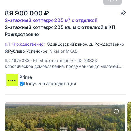
89 900 000
₽
2-этажный коттедж 205 м² с отделкой
2-этажный коттедж 205 кв. м с отделкой в КП
Рождественно
КП «Рождественно»
Одинцовский район
,
д. Рождественно
Рублево-Успенское
~9 км от МКАД
ID: 4975383
·
КП «Рождественно»
·
ID: 23323
Классическое домовладение, продуманное до мелочей,
расположено в элитной локации Рождественно, Барвиха.
Prime
На уютном участке площадью 2.27 соток возведен
Получена аккредитация
кирпичный дом площадью 205 м². Всего 7 км от МКАД по
Рублево-Успенскому шоссе