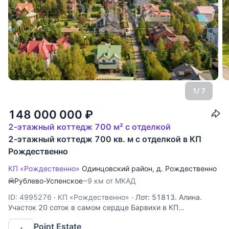
1
/ 7
148 000 000
₽
2-этажный коттедж 700 м² с отделкой
2-этажный коттедж 700 кв. м с отделкой в КП
Рождественно
КП «Рождественно»
Одинцовский район
,
д. Рождественно
Рублево-Успенское
~9 км от МКАД
ID: 4995276
·
КП «Рождественно»
·
Лот: 51813. Алина.
Участок 20 соток в самом сердце Барвихи в КП
Рождественно. Охраняемый обжитой поселок, вековые
Point Estate
сосны и ели, удаленность от дорог обеспечивает