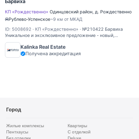
Барвиха
КП «Рождественно»
Одинцовский район
,
д. Рождественно
Рублево-Успенское
~9 км от МКАД
ID: 5008692
·
КП «Рождественно»
·
№210422 Барвиха
Уникальное и эксклюзивное предложение - новый,
современный, готовый к проживанию дом в Барвихе!
Kalinka Real Estate
Комплекс состоит из двух строений - основной дом 264
Получена аккредитация
кв.м. и гостевой дом-баня 50 кв.м, расположенных на
ровном участке прямоугольной
Город
Жилые комплексы
Квартиры
Пентхаусы
С отделкой
Без отделки
Deluxe