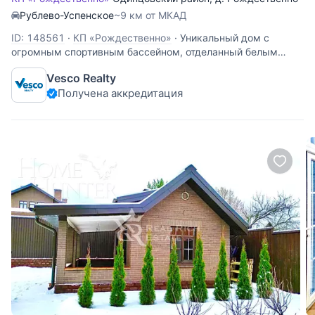
Рублево-Успенское
~9 км от МКАД
ID: 148561
·
КП «Рождественно»
·
Уникальный дом с
огромным спортивным бассейном, отделанный белым
мрамором. В доме три спальные комнаты, гостиная,
Vesco Realty
кухня-столовая, большой кабинет, библиотека, бильярдная,
Получена аккредитация
тренажерный зал, множество подсобных помещений,
гардеробных. Гараж на