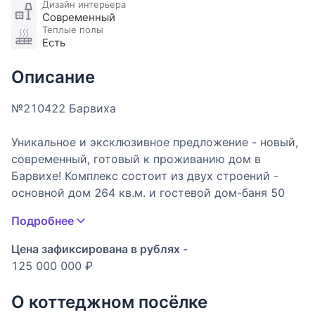
Дизайн интерьера
Современный
Теплые полы
Есть
Описание
№210422 Барвиха
Уникальное и эксклюзивное предложение - новый,
современный, готовый к проживанию дом в
Барвихе! Комплекс состоит из двух строений -
основной дом 264 кв.м. и гостевой дом-баня 50
кв.м, расположенных на ровном участке
Подробнее
прямоугольной формы площадью 10 соток в
деревне Рождественно (с.п. Барвиха).
Цена зафиксирована в рублях -
Оригинальный авторский проект. Дом возведен в
125 000 000 ₽
смешанном современном стиле. Внешние стены -
энергоэффективные керамоблоки Porotherm
О коттеджном посёлке
толщиной 440 мм, облицованные японскими