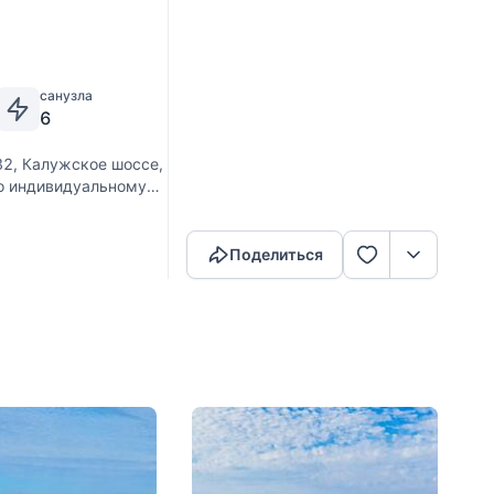
санузла
6
32, Калужское шоссе,
по индивидуальному
Скопировать ссылку
хникой. Панорамное
Поделиться