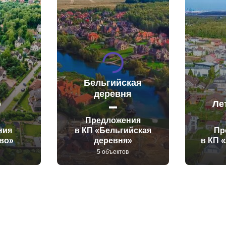
Бельгийская
деревня
о
Ле
Предложения
ния
в КП «Бельгийская
Пр
ово»
деревня»
в КП 
5 объектов