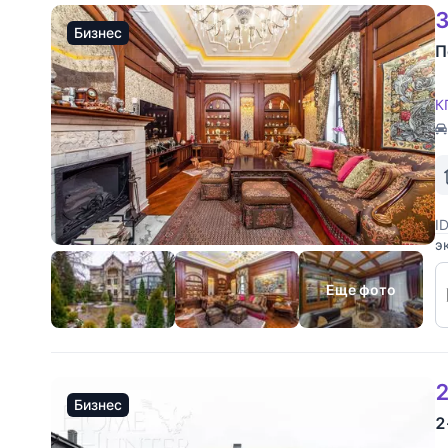
3
Бизнес
П
К
I
э
м
с
Еще фото
2
Бизнес
2