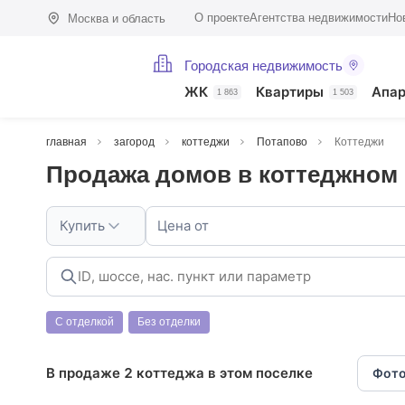
О проекте
Агентства недвижимости
Но
Москва и область
Городская недвижимость
ЖК
Квартиры
Апа
1 863
1 503
главная
загород
коттеджи
Потапово
Коттеджи
Продажа домов в коттеджном 
Купить
Цена от
С отделкой
Без отделки
В продаже 2 коттеджа в этом поселке
Фото