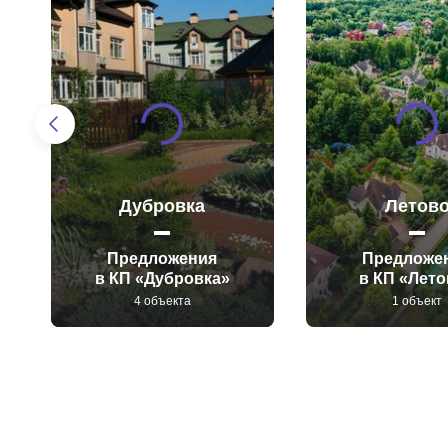
Дубровка
Летов
Предложения
Предложе
в КП «Дубровка»
в КП «Лет
4 объекта
1 объект