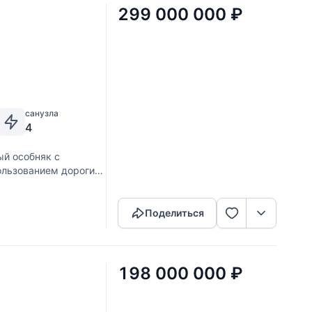
299 000 000
₽
санузла
4
й особняк с
ользованием дорогих
Скопировать ссылку
живания. В доме 4
Поделиться
198 000 000
₽