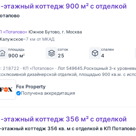
-этажный коттедж 900 м² с отделкой
отапово
П «Потапово»
Южное Бутово
,
г. Москва
Калужское
~7 км от МКАД
площадь
соток
спален
900 м
25
4
2
D: 218722
·
КП «Потапово»
·
Лот 549645.Роскошный 3-х уровневы
ксклюзивной дизайнерской отделкой, площадью 900 кв.м. с исп
атериалов, дерева, предметов декора, полностью готов для про
Fox Property
пальни со своими сан. узлами. Мастер-спальня
Получена аккредитация
-этажный коттедж 356 м² с отделкой
-этажный коттедж 356 кв. м с отделкой в КП Потапово