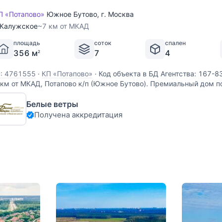
П «Потапово»
Южное Бутово
,
г. Москва
Калужское
~7 км от МКАД
площадь
соток
спален
356 м
7
4
2
D: 4761555
·
КП «Потапово»
·
Код объекта в БД Агентства: 167-8
 км от МКАД, Потапово к/п (Южное Бутово). Премиальный дом 
рхитектурному проекту, укомплектован стильной мебелью и те
Белые ветры
стекление из теплого алюминия
Получена аккредитация