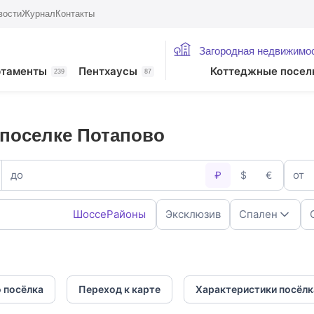
вости
Журнал
Контакты
Загородная недвижимо
ртаменты
Пентхаусы
Коттеджные посел
239
87
поселке Потапово
до
от
₽
$
€
Шоссе
Районы
Эксклюзив
Спален
1
2
4
5+
 посёлка
Переход к карте
Характеристики посёлк