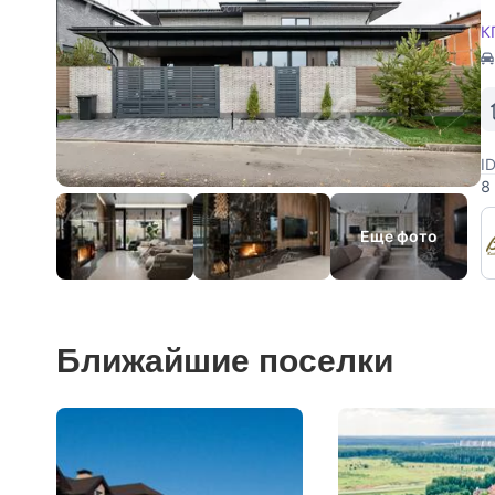
К
I
8
а
о
Еще фото
Ближайшие поселки