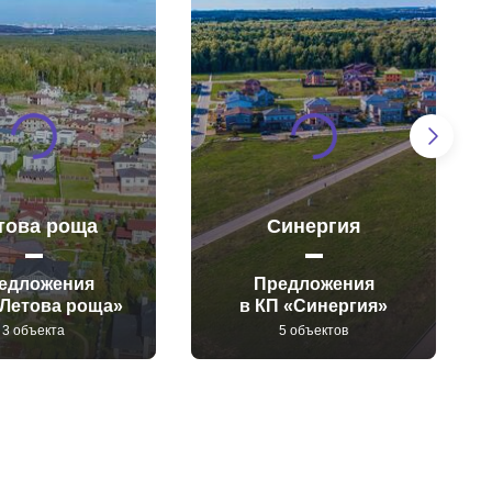
това роща
Синергия
едложения
Предложения
«Летова роща»
в КП «Синергия»
3 объекта
5 объектов