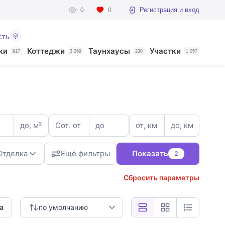
Регистрация и вход
0
0
сть
ки
Коттеджи
Таунхаусы
Участки
917
3 269
230
1 057
до, м²
Сот. от
до
от, км
до, км
Отделка
Ещё фильтры
Показать
2
Сбросить параметры
3
а
по умолчанию