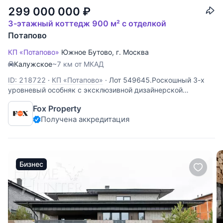
299 000 000
₽
3-этажный коттедж 900 м² с отделкой
Потапово
КП «Потапово»
Южное Бутово
,
г. Москва
Калужское
~7 км от МКАД
ID: 218722
·
КП «Потапово»
·
Лот 549645.Роскошный 3-х
уровневый особняк с эксклюзивной дизайнерской
отделкой, площадью 900 кв.м. с использованием дорогих
Fox Property
материалов, дерева, предметов декора, полностью готов
Получена аккредитация
для проживания. В доме 4 спальни со своими сан. узлами.
Мастер-спальня
Бизнес