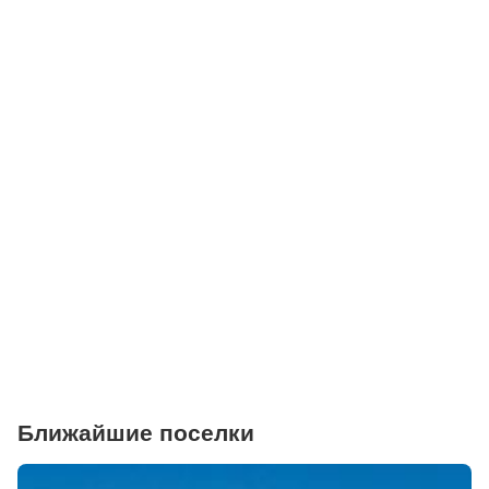
Детские клубы
Детские сады
Поликлиники
Больницы
Салоны красоты
Торговые центры
Фитнесы
Ветеринарные клиники
Ближайшие поселки