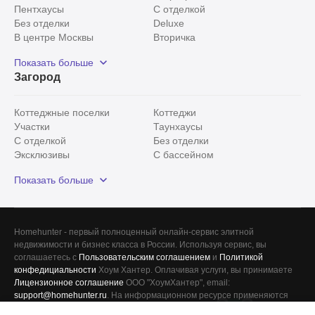
Пентхаусы
С отделкой
Без отделки
Deluxe
В центре Москвы
Вторичка
Видовые
Эксклюзивы
Показать больше
Рядом с парком
Популярные локации
Загород
С панорамными окнами
Внутри Садового кольца
Коттеджные поселки
Коттеджи
Участки
Таунхаусы
С отделкой
Без отделки
Эксклюзивы
С бассейном
С лесным участком
Истринский район
Показать больше
Красногорский район
Минское шоссе
Все
0
Homehunter - первый полноценный онлайн-сервис элитной
недвижимости и бизнес класса в России. Используя сервис, вы
Сегодня
0
соглашаетесь с
Пользовательским соглашением
и
Политикой
конфедициальности
Хоум Хантер. Оплачивая услуги, вы принимаете
Вчера
0
Лицензионное соглашение
ООО "ХоумХантер", email:
support@homehunter.ru
. На информационном ресурсе применяются
За неделю
0
Рекомендательные технологии
.