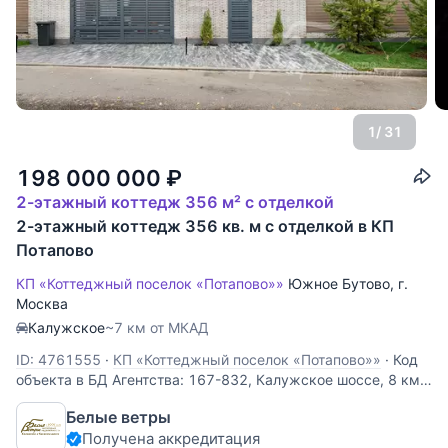
1
/ 31
198 000 000
₽
2-этажный коттедж 356 м² с отделкой
2-этажный коттедж 356 кв. м с отделкой в КП
Потапово
КП «Коттеджный поселок «Потапово»»
Южное Бутово
,
г.
Москва
Калужское
~7 км от МКАД
ID: 4761555
·
КП «Коттеджный поселок «Потапово»»
·
Код
объекта в БД Агентства: 167-832, Калужское шоссе, 8 км
от МКАД, Потапово к/п (Южное Бутово). Премиальный дом
Белые ветры
по индивидуальному архитектурному проекту,
Получена аккредитация
укомплектован стильной мебелью и техникой. Панорамное