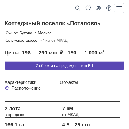
Коттеджный поселок «Потапово»
Южное Бутово
,
г. Москва
Калужское шоссе,
~7 км от МКАД
Цены: 198 — 299 млн ₽
150 — 1 000
м
2
2 объекта на продажу в этом КП
Характеристики
Объекты
Расположение
Год сдачи 2014
2 лота
7 км
в продаже
от МКАД
166.1 га
4.5—25 сот