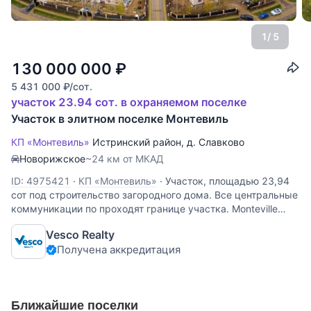
1
/ 5
130 000 000
₽
5 431 000
₽
/сот.
участок 23.94 сот. в охраняемом поселке
Участок в элитном поселке Монтевиль
КП «Монтевиль»
Истринский район
,
д. Славково
Новорижское
~24 км от МКАД
ID: 4975421
·
КП «Монтевиль»
·
Участок, площадью 23,94
сот под строительство загородного дома. Все центральные
коммуникации по проходят границе участка. Monteville
располагается в окружении заповедных лесов.
Vesco Realty
Рекреационным территориям уделено 30 гектаров, к
Получена аккредитация
домам подведены
Ближайшие поселки