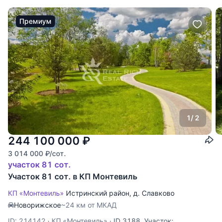
Премиум
1
/ 2
244 100 000
₽
3 014 000
₽
/сот.
участок 81 сот.
Участок 81 сот. в КП Монтевиль
КП «Монтевиль»
Истринский район
,
д. Славково
Новорижское
~24 км от МКАД
ID: 214142
·
КП «Монтевиль»
·
ID 3188. Участок: