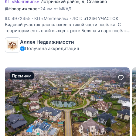
КП «Монтевиль»
Истринский район
,
д. Славково
Новорижское
~24 км от МКАД
ID: 4972455
·
КП «Монтевиль»
·
ЛОТ: u1246 УЧАСТОК:
Видовой участок расположен в тихой части посёлка. С
территории есть свой выход к реке Беляна и парк посёлка.
Все соседи построены. ОПИСАНИЕ ПОСЁЛКА: Монтевиль-
Аллея Недвижимости
поселок премиального класса de luxe. Расположен в
Получена аккредитация
Премиум