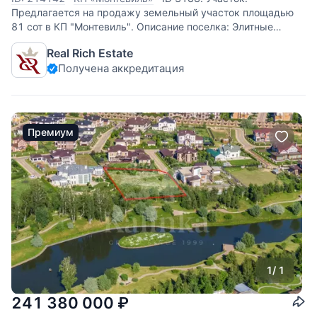
Предлагается на продажу земельный участок площадью
81 сот в КП "Монтевиль". Описание поселка: Элитные
домовладения в КП Monteville находятся на 23-м км
Real Rich Estate
Новорижского шоссе, в экологически чистом Истринском
Получена аккредитация
районе, на берегу
Премиум
1
/ 1
241 380 000
₽