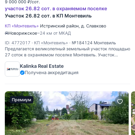
9 000 000
₽
/сот.
участок 26.82 сот. в охраняемом поселке
Участок 26.82 сот. в КП Монтевиль
КП «Монтевиль»
Истринский район
,
д. Славково
Новорижское
~24 км от МКАД
ID: 4772017
·
КП «Монтевиль»
·
№184124 Монтевиль
Предлагается великолепный земельный участок площадью
27 соток в охраняемом поселке Монтевиль. Участок
расположен в удаленной части поселка. Соседи уже
Kalinka Real Estate
построены. Тихое, уютное месторасположение с
Получена аккредитация
собственным выходом к реке и
Премиум