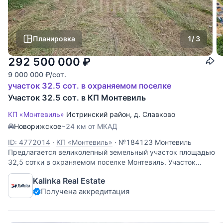
Планировка
1
/ 3
292 500 000
₽
9 000 000
₽
/сот.
участок 32.5 сот. в охраняемом поселке
Участок 32.5 сот. в КП Монтевиль
КП «Монтевиль»
Истринский район
,
д. Славково
Новорижское
~24 км от МКАД
ID: 4772014
·
КП «Монтевиль»
·
№184123 Монтевиль
Предлагается великолепный земельный участок площадью
32,5 сотки в охраняемом поселке Монтевиль. Участок
расположен в глубокой части поселка. Соседи уже
Kalinka Real Estate
построены. Тихое и уютное месторасположение с
Получена аккредитация
собственным выходом к реке и