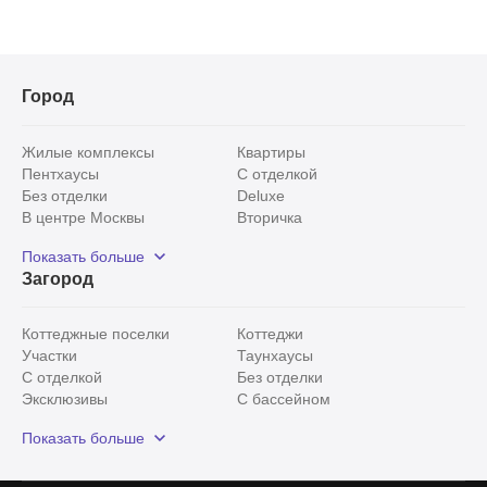
Город
Жилые комплексы
Квартиры
Пентхаусы
С отделкой
Без отделки
Deluxe
В центре Москвы
Вторичка
Видовые
Эксклюзивы
Показать больше
Рядом с парком
Популярные локации
Загород
С панорамными окнами
Внутри Садового кольца
Коттеджные поселки
Коттеджи
Участки
Таунхаусы
С отделкой
Без отделки
Эксклюзивы
С бассейном
С лесным участком
Истринский район
Показать больше
Красногорский район
Минское шоссе
Все
0