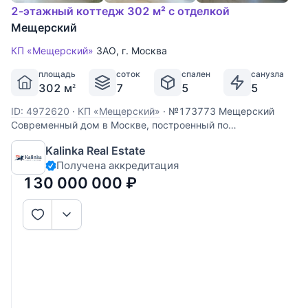
2-этажный коттедж 302 м² с отделкой
Мещерский
КП «Мещерский»
ЗАО
,
г. Москва
площадь
соток
спален
санузла
302 м
7
5
5
2
ID: 4972620
·
КП «Мещерский»
·
№173773 Мещерский
Современный дом в Москве, построенный по
индивидуальному проекту, площадью 302 кв. метра с
Kalinka Real Estate
эксплуатируемой кровлей, находится в шаговой
Получена аккредитация
доступности от шикарного Мещерского леса. Фасад
облицован штукатуркой и натуральной
130 000 000
₽