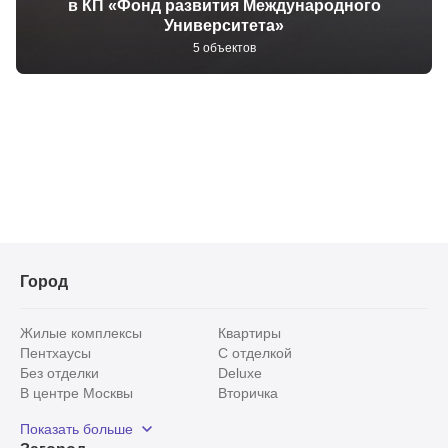
в КП «Фонд развития Международного
Университета»
5 объектов
Город
Жилые комплексы
Квартиры
Пентхаусы
С отделкой
Без отделки
Deluxe
В центре Москвы
Вторичка
Видовые
Эксклюзивы
Показать больше
Рядом с парком
Популярные локации