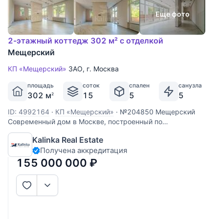
Еще фото
2-этажный коттедж 302 м² с отделкой
Мещерский
КП «Мещерский»
ЗАО
,
г. Москва
площадь
соток
спален
санузла
302 м
15
5
5
2
ID: 4992164
·
КП «Мещерский»
·
№204850 Мещерский
Современный дом в Москве, построенный по
индивидуальному проекту, площадью 302 кв. метра с
Kalinka Real Estate
эксплуатируемой кровлей, находится в шаговой
Получена аккредитация
доступности от шикарного Мещерского леса. Фасад
облицован штукатуркой и натуральной
155 000 000
₽