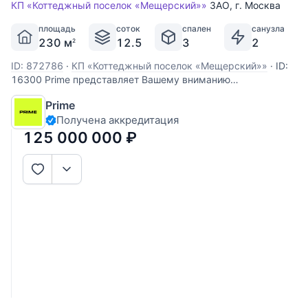
КП «Коттеджный поселок «Мещерский»»
ЗАО
,
г. Москва
площадь
соток
спален
санузла
230 м
12.5
3
2
2
ID: 872786
·
КП «Коттеджный поселок «Мещерский»»
·
ID:
16300 Prime представляет Вашему вниманию
завораживающее домовладение площадью 230 кв.м,
Prime
утопающее в зелени 12-соткового участка, расположенное
Получена аккредитация
в коттеджном поселке "Мещерский" по Сколковскому
шоссе, всего в 2 км от МКАД. Этот двухэтажный дом
125 000 000
₽