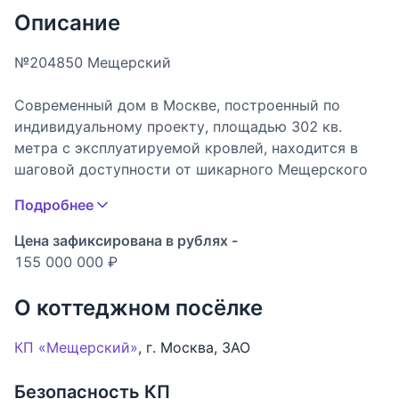
Описание
№204850 Мещерский
Современный дом в Москве, построенный по
индивидуальному проекту, площадью 302 кв.
метра с эксплуатируемой кровлей, находится в
шаговой доступности от шикарного Мещерского
леса. Фасад облицован штукатуркой и натуральной
Подробнее
лиственницей. Планировочное решение и дизайн
интерьера разработаны в соответствии с
Цена зафиксирована в рублях -
современными стандартами и выполнены очень
155 000 000 ₽
качественно, с учетом всех технологических
решений для климата Москвы.
О коттеджном посёлке
Планировка включает 5 спален, включая мастер-
КП «Мещерский»
,
г. Москва
,
ЗАО
спальню с собственным санузлом и балконом,
гостиную со столовой на первом этаже, кухню-
Безопасность КП