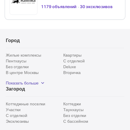
натуральной лиственницей в стиле дома.
1179 объявлений
30 эксклюзивов
Прилегающий участок 15 соток ухожен и
облагорожен;
Планировка дома:
1 этаж: прихожая, с/у, гардеробная, кухня-
Город
столовая, гостиная с панорамным остеклением,
кабинет.
Жилые комплексы
Квартиры
2 этаж: холл, 3 спальни с с/у, мастер-блок
Пентхаусы
С отделкой
(спальня, с/у, гардеробная, балкон).
Без отделки
Deluxe
В центре Москвы
Вторичка
Видовые
Эксклюзивы
Показать больше
Рядом с парком
Популярные локации
Загород
С панорамными окнами
Внутри Садового кольца
Коттеджные поселки
Коттеджи
Участки
Таунхаусы
С отделкой
Без отделки
Эксклюзивы
С бассейном
С лесным участком
Истринский район