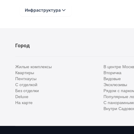
1 этаж: прихожая, с/у, гардеробная, кухня-стол
Инфраструктура
2 этаж: холл, 3 спальни с с/у, мастер-блок (спаль
Расстояние от объекта
До 2000 метров
Город
Школы
Детские клубы
Жилые комплексы
В центре Моск
Детские сады
Квартиры
Вторичка
Пентхаусы
Видовые
Поликлиники
С отделкой
Эксклюзивы
Больницы
Без отделки
Рядом с парко
Deluxe
Популярные ло
Салоны красоты
На карте
С панорамным
Внутри Садовог
Торговые центры
Фитнесы
Ветеринарные клиники