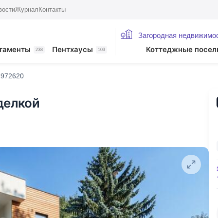
вости
Журнал
Контакты
Загородная недвижимо
таменты
Пентхаусы
Коттеджные посел
238
103
4972620
делкой