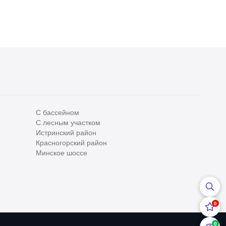
С бассейном
С лесным участком
Все
0
Истринский район
Красногорский район
Сегодня
0
Минское шоссе
Вчера
0
За неделю
0
0
За месяц
0
0