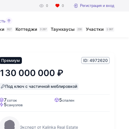
Регистрация и вход
0
0
сть
ки
Коттеджи
Таунхаусы
Участки
917
3 267
230
1 067
Премиум
ID: 4972620
130 000 000
₽
Под ключ с частичной меблировкой
7
5
соток
спален
5
санузлов
Эксперт от Kalinka Real Estate