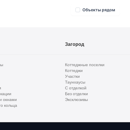
овая, гостиная с панорамным остеклением, кабинет.
Объекты рядом
ня, с/у, гардеробная, балкон).
Загород
вы
Коттеджные поселки
Коттеджи
Участки
Таунхаусы
м
С отделкой
кации
Без отделки
и окнами
Эксклюзивы
о кольца