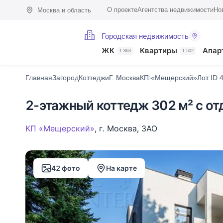
О проекте
Агентства недвижимости
Но
Москва и область
Городская недвижимость
Фото (42)
Характеристики
Описание
О поселке
На карте
ЖК
Квартиры
Апар
1 863
1 502
Главная
Загород
Коттеджи
Г. Москва
КП «Мещерский»
Лот ID 
2-этажный коттедж 302 м² с от
КП «Мещерский»
,
г. Москва
,
ЗАО
42 фото
На карте