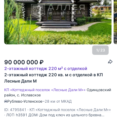
1
/ 23
90 000 000
₽
2-этажный коттедж 220 м² с отделкой
2-этажный коттедж 220 кв. м с отделкой в КП
Лесные Дали М
КП «Коттеджный поселок «Лесные Дали М»»
Одинцовский
район
,
с. Иславское
Рублево-Успенское
~28 км от МКАД
ID: 4795841
·
КП «Коттеджный поселок «Лесные Дали М»»
·
ЛОТ: h3591 ДОМ: Дом под ключ из цельного бревна