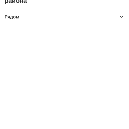
района
Рядом
Выберите расстояние от объекта
До 2000 метров
Школы
Детские клубы
Детские сады
Поликлиники
Больницы
Салоны красоты
Торговые центры
Фитнесы