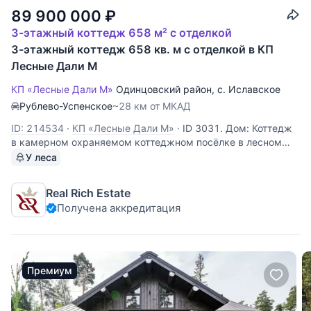
89 900 000
₽
3-этажный коттедж 658 м² с отделкой
3-этажный коттедж 658 кв. м с отделкой в КП
Лесные Дали М
КП «Лесные Дали М»
Одинцовский район
,
с. Иславское
Рублево-Успенское
~28 км от МКАД
ID: 214534
·
КП «Лесные Дали М»
·
ID 3031. Дом: Коттедж
в камерном охраняемом коттеджном посёлке в лесном
массиве, рядом пансионат Лесные Дали. В доме 4 спальни,
У леса
кабинет, просторная кухня-столовая, гостинная, камин,
сауна, на мансардном этаже большая игровая зона. Все
Real Rich Estate
Получена аккредитация
Премиум