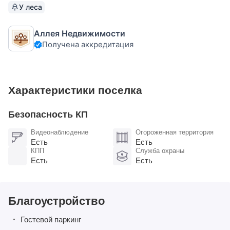
архангельской сосны, построенный на свайно-
У леса
ростверковом фундаменте. Интерьер дома выполнен с
эстетическими дизайнерскими решениями в совокупности
Аллея Недвижимости
с функциональной планировкой дома. Установлена
Получена аккредитация
Характеристики поселка
Безопасность КП
Видеонаблюдение
Огороженная территория
Есть
Есть
КПП
Служба охраны
Есть
Есть
Благоустройство
Гостевой паркинг