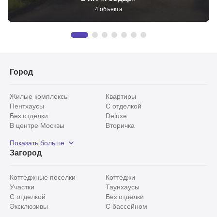
4 объекта
Город
Жилые комплексы
Квартиры
Пентхаусы
С отделкой
Без отделки
Deluxe
В центре Москвы
Вторичка
Видовые
Эксклюзивы
Показать больше
Рядом с парком
Популярные локации
Загород
С панорамными окнами
Внутри Садового кольца
Коттеджные поселки
Коттеджи
Участки
Таунхаусы
С отделкой
Без отделки
Эксклюзивы
С бассейном
С лесным участком
Истринский район