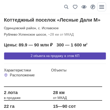
Коттеджный поселок «Лесные Дали М»
Одинцовский район
,
с. Иславское
Рублево-Успенское шоссе,
~28 км от МКАД
Цены: 89.9 — 90 млн ₽
300 — 1 600
м
2
2 объекта на продажу в этом КП
Характеристики
Объекты
Расположение
Год сдачи 2001
2 лота
28 км
в продаже
от МКАД
22 га
15—90 сот