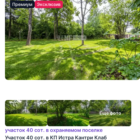
Премиум
Эксклюзив
Еще фото
участок 40 сот. в охраняемом поселке
Участок 40 сот. в КП Истра Кантри Клаб