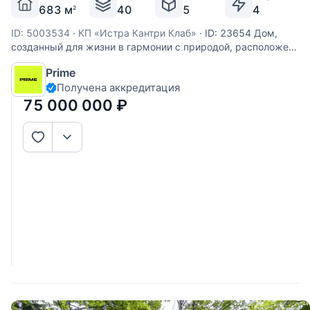
683 м
40
5
4
2
ID: 5003534
·
КП «Истра Кантри Клаб»
·
ID: 23654 Дом,
созданный для жизни в гармонии с природой, расположен
в престижном коттеджном поселке Истра Кантри Клаб. Это
Prime
эксклюзивное предложение представляет собой
Получена аккредитация
полностью готовое решение для тех, кто ценит время:
домовладение площадью 495 м²
75 000 000
₽