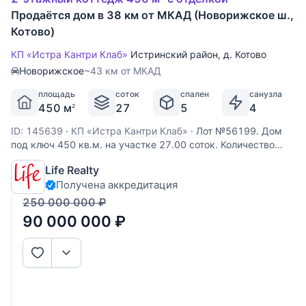
Продаётся дом в 38 км от МКАД (Новорижское ш.,
Котово)
КП «Истра Кантри Клаб»
Истринский район
,
д. Котово
Новорижское
~43 км от МКАД
площадь
соток
спален
санузла
450 м
27
5
4
2
ID: 145639
·
КП «Истра Кантри Клаб»
·
Лот №56199. Дом
под ключ 450 кв.м. на участке 27.00 соток. Количество
спален: 5. Коттеджный посёлок «Истра Кантри Клаб»,
Life Realty
Новорижское шоссе, 38 км от МКАД. Участок правильной
Получена аккредитация
прямоугольной формы, с ландшафтным дизайном. Газон,
декоративные деревья и
250 000 000
₽
90 000 000
₽