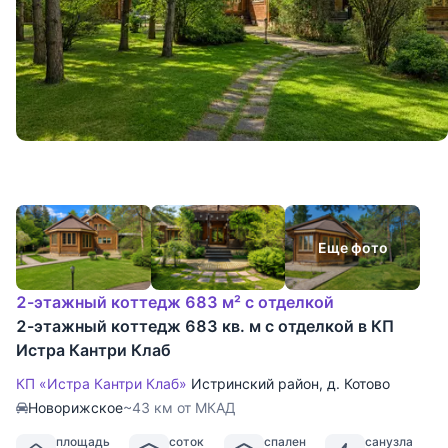
Еще фото
2-этажный коттедж 683 м² с отделкой
2-этажный коттедж 683 кв. м с отделкой в КП
Истра Кантри Клаб
КП «Истра Кантри Клаб»
Истринский район
,
д. Котово
Новорижское
~43 км от МКАД
площадь
соток
спален
санузла