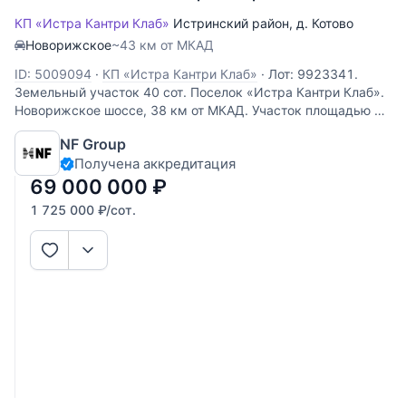
КП «Истра Кантри Клаб»
Истринский район
,
д. Котово
Новорижское
~43 км от МКАД
ID: 5009094
·
КП «Истра Кантри Клаб»
·
Лот: 9923341.
Земельный участок 40 cот. Поселок «Истра Кантри Клаб».
Новорижское шоссе, 38 км от МКАД. Участок площадью 40
соток расположен в охраняемом посёлке «Истра Кантри
NF Group
Клаб 3» на 38-м километре Новорижского шоссе.
Получена аккредитация
Ключевые преимущества
69 000 000
₽
1 725 000
₽
/сот.