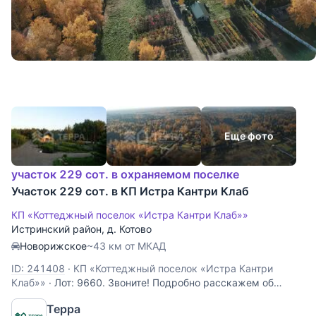
Еще фото
участок 229 сот. в охраняемом поселке
Участок 229 сот. в КП Истра Кантри Клаб
КП «Коттеджный поселок «Истра Кантри Клаб»»
Истринский район
,
д. Котово
Новорижское
~43 км от МКАД
ID: 241408
·
КП «Коттеджный поселок «Истра Кантри
Клаб»»
·
Лот: 9660. Звоните! Подробно расскажем об
объекте, предоставим всю необходимую информацию и
Терра
оперативно покажем!