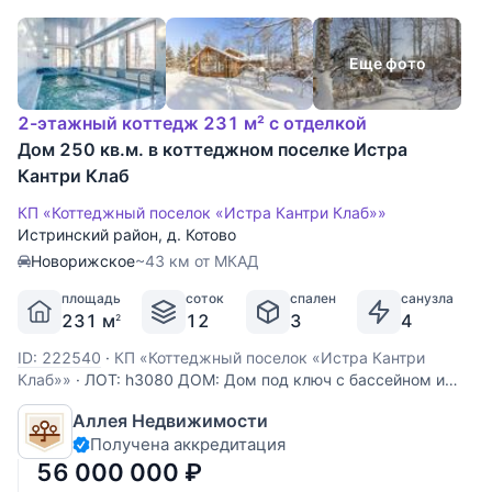
Еще фото
2-этажный коттедж 231 м² с отделкой
Дом 250 кв.м. в коттеджном поселке Истра
Кантри Клаб
КП «Коттеджный поселок «Истра Кантри Клаб»»
Истринский район
,
д. Котово
Новорижское
~43 км от МКАД
площадь
соток
спален
санузла
231 м
12
3
4
2
ID: 222540
·
КП «Коттеджный поселок «Истра Кантри
Клаб»»
·
ЛОТ: h3080 ДОМ: Дом под ключ с бассейном и
сауной на лесном участке. Дом полностью меблирован и
Аллея Недвижимости
готов к проживанию. Просторная гостиная со вторым
Получена аккредитация
светом. В большом холле второго этажа бильярдная.
Бассейн с противотоком, гидромассажем, финской
56 000 000
₽