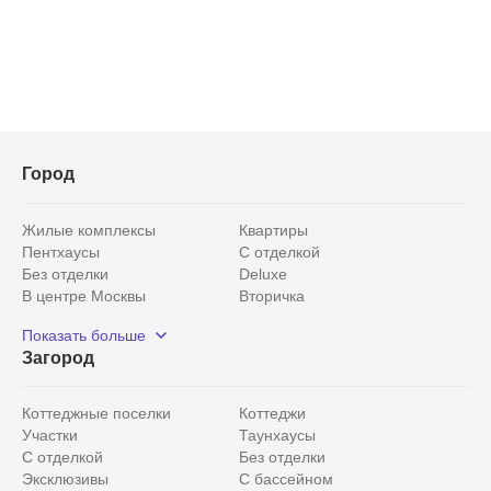
Город
Жилые комплексы
Квартиры
Пентхаусы
С отделкой
Без отделки
Deluxe
В центре Москвы
Вторичка
Видовые
Эксклюзивы
Показать больше
Рядом с парком
Популярные локации
Загород
С панорамными окнами
Внутри Садового кольца
Коттеджные поселки
Коттеджи
Участки
Таунхаусы
С отделкой
Без отделки
Эксклюзивы
С бассейном