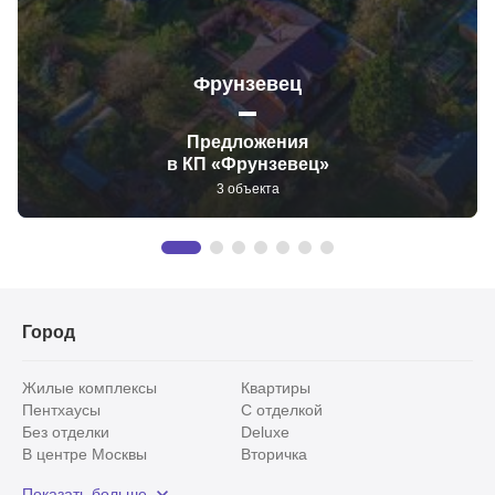
Фрунзевец
Предложения
в КП «Фрунзевец»
3 объекта
Город
Жилые комплексы
Квартиры
Пентхаусы
С отделкой
Без отделки
Deluxe
В центре Москвы
Вторичка
Видовые
Эксклюзивы
Показать больше