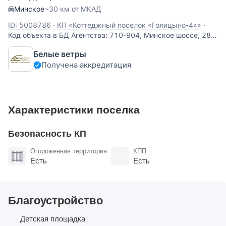
Минское
~30 км от МКАД
ID: 5008786
·
КП «Коттеджный поселок «Голицыно-4»»
·
Код объекта в БД Агентства: 710-904, Минское шоссе, 28
км от МКАД, Голицыно-4 ДНП. Новый деревянный дом из
Белые ветры
клееного бруса, построенный по высоким строительным
Получена аккредитация
стандартам в современном стиле с отсылкой к эстетике
Фрэнка Ллойда Райта, с
Характеристики поселка
Безопасность КП
Огороженная территория
КПП
Есть
Есть
Благоустройство
Детская площадка