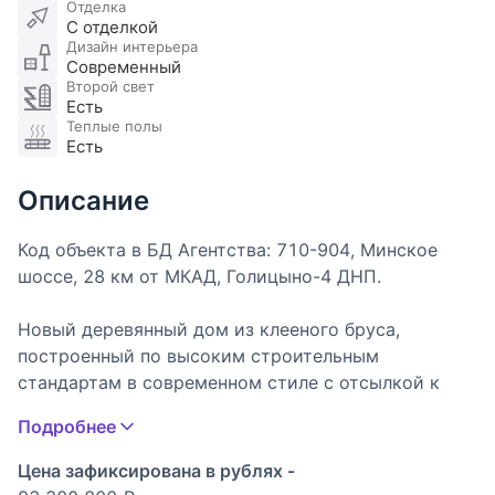
Отделка
С отделкой
Дизайн интерьера
Современный
Второй свет
Есть
Теплые полы
Есть
Описание
Код объекта в БД Агентства: 710-904, Минское
шоссе, 28 км от МКАД, Голицыно-4 ДНП.
Новый деревянный дом из клееного бруса,
построенный по высоким строительным
стандартам в современном стиле с отсылкой к
эстетике Фрэнка Ллойда Райта, с отделкой под
Подробнее
ключ и меблированным первым этажом. В доме
панорамное остекление, высокие потолки и двери,
Цена зафиксирована в рублях -
на 1-м этаже гостиная-столовая со вторым