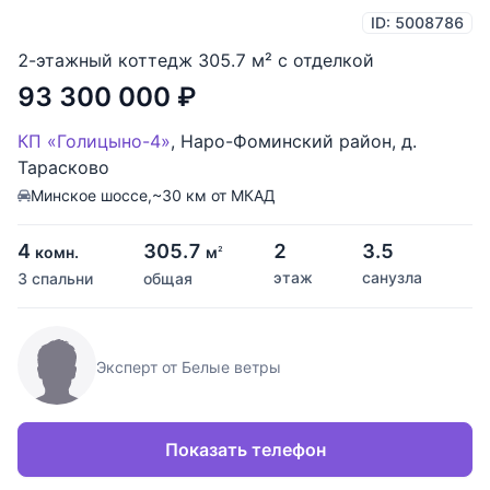
ID: 5008786
2-этажный коттедж 305.7 м² с отделкой
93 300 000
₽
КП «Голицыно-4»
,
Наро-Фоминский район
,
д.
Тарасково
Минское шоссе,
~30 км от МКАД
4
305.7
2
3.5
комн.
м
2
этаж
санузла
3 спальни
общая
Эксперт от Белые ветры
Показать телефон