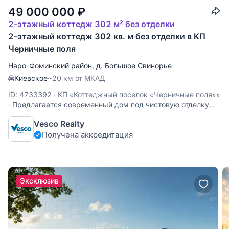
49 000 000
₽
2-этажный коттедж 302 м² без отделки
2-этажный коттедж 302 кв. м без отделки в КП
Черничные поля
Наро-Фоминский район
,
д. Большое Свинорье
Киевское
~20 км от МКАД
ID: 4733392
·
КП «Коттеджный поселок «Черничные поля»»
·
Предлагается современный дом под чистовую отделку
(White Box) в коттеджном посёлке «Черничные поля».
Vesco Realty
Современный двухэтажный дом с четырьмя спальнями и
Получена аккредитация
кабинетом. Высота потолков — от 3,3 до 3,5 метров.
Большие панорамные окна наполняют пространство
Эксклюзив