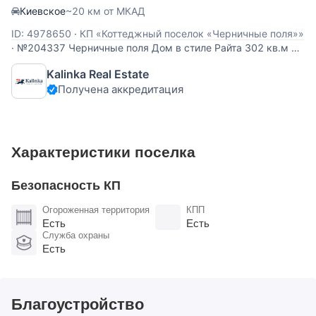
Киевское
~20 км от МКАД
ID: 4978650
·
КП «Коттеджный поселок «Черничные поля»»
·
№204337 Черничные поля Дом в стиле Райта 302 кв.м на
участке 8,65 соток в коттеджном поселке "Черничные
Kalinka Real Estate
поля”. Современное панорамное остекление, просторные
Получена аккредитация
светлые комнаты с прекрасными видовыми
характеристиками. Планировка: 1 этаж (202 кв.м
Характеристики поселка
Безопасность КП
Огороженная территория
КПП
Есть
Есть
Служба охраны
Есть
Благоустройство