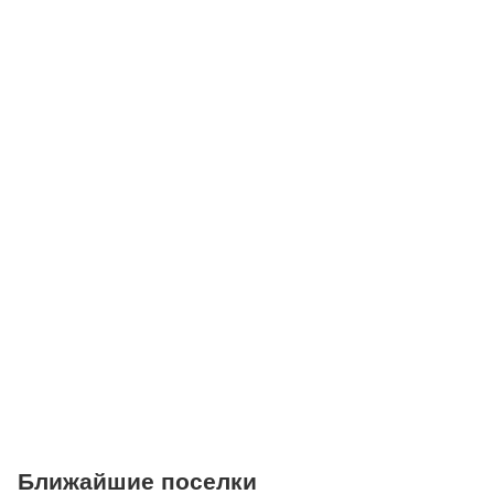
Школы
Детские клубы
Детские сады
Поликлиники
Больницы
Салоны красоты
Торговые центры
Фитнесы
Ветеринарные клиники
Ближайшие поселки