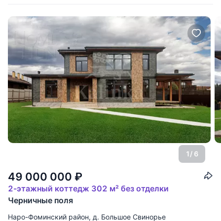
1
/ 6
49 000 000
₽
2-этажный коттедж 302 м² без отделки
Черничные поля
Наро-Фоминский район
,
д. Большое Свинорье