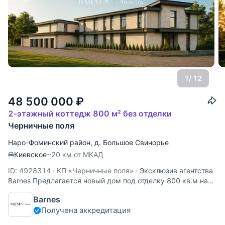
1
/ 12
48 500 000
₽
2-этажный коттедж 800 м² без отделки
Черничные поля
Наро-Фоминский район
,
д. Большое Свинорье
Киевское
~20 км от МКАД
ID: 4928314
·
КП «Черничные поля»
·
Эксклюзив агентства
Barnes Предлагается новый дом под отделку 800 кв.м на
участке 12 сот в охраняемом коттеджном поселке
Barnes
Черничные Поля. Дом выполнен в современном стиле и
Получена аккредитация
включает 5 спален с собственными санузлами и
гардеробными. Поэтажное