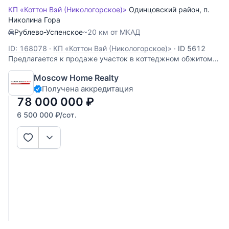
КП «Коттон Вэй (Никологорское)»
Одинцовский район
,
п.
Николина Гора
Рублево-Успенское
~20 км от МКАД
ID: 168078
·
КП «Коттон Вэй (Никологорское)»
·
ID 5612
Предлагается к продаже участок в коттеджном обжитом
поселке Никологорский. Участок с коммуникациями,
Moscow Home Realty
правильной формы.
Получена аккредитация
78 000 000
₽
6 500 000
₽
/сот.