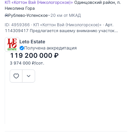
КП «Коттон Вэй (Никологорское)»
Одинцовский район
,
п.
Николина Гора
Рублево-Успенское
~20 км от МКАД
ID: 4959366
·
КП «Коттон Вэй (Никологорское)»
·
Арт.
114309417 Предлагается вашему вниманию участок
площадью 30 соток в охраняемом коттеджном поселке
Leto Estate
Никологорский (Коттон Вей), расположенном в 24 км от
Получена аккредитация
МКАД по Рублево-Успенскому шоссе. Участок правильной
формы, ровный. По периметру растут
119 200 000
₽
3 974 000
₽
/сот.