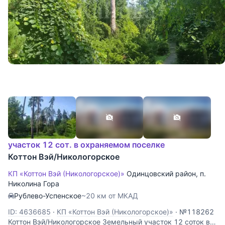
участок 12 сот. в охраняемом поселке
Коттон Вэй/Никологорское
КП «Коттон Вэй (Никологорское)»
Одинцовский район
,
п.
Николина Гора
Рублево-Успенское
~20 км от МКАД
ID: 4636685
·
КП «Коттон Вэй (Никологорское)»
·
№118262
Коттон Вэй/Никологорское Земельный участок 12 соток в