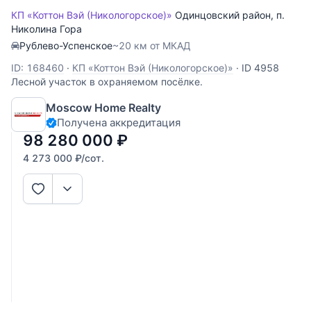
КП «Коттон Вэй (Никологорское)»
Одинцовский район
,
п.
Николина Гора
Рублево-Успенское
~20 км от МКАД
ID: 168460
·
КП «Коттон Вэй (Никологорское)»
·
ID 4958
Лесной участок в охраняемом посёлке.
Moscow Home Realty
Получена аккредитация
98 280 000
₽
4 273 000
₽
/сот.