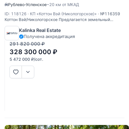
Рублево-Успенское
~20 км от МКАД
ID: 118126
·
КП «Коттон Вэй (Никологорское)»
·
№116359
Коттон Вэй/Никологорское Предлагается земельный
участок 0.6Га в стародачном охраняемом поселке
Kalinka Real Estate
Никоогорское (Коттон вей). На участке расположены баня
Получена аккредитация
(130м) и гостевой дом (300м) от фирмы Kontio, а так же
организовано пятно для застройки
291 820 000
₽
328 300 000
₽
5 472 000
₽
/сот.