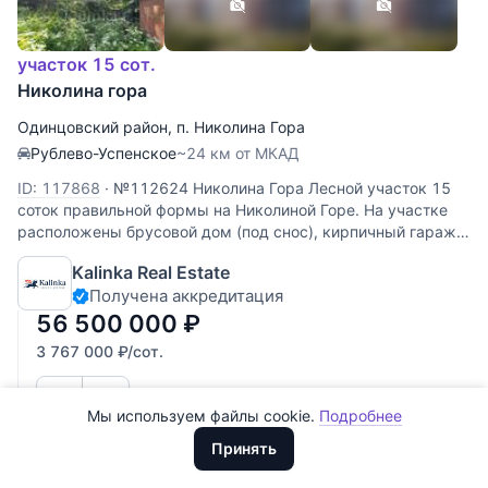
участок 15 сот.
Николина гора
Одинцовский район
,
п. Николина Гора
Рублево-Успенское
~24 км от МКАД
ID: 117868
·
№112624 Николина Гора Лесной участок 15
соток правильной формы на Николиной Горе. На участке
расположены брусовой дом (под снос), кирпичный гараж,
сарай. Подведен газ, электричество, водопровод. Участок
Все
0
Kalinka Real Estate
расположен в центре поселка. Рядом Москва-река
Получена аккредитация
Сегодня
0
56 500 000
₽
Вчера
0
3 767 000
₽
/сот.
За неделю
0
Мы используем файлы cookie.
Подробнее
Доллары
За месяц
0
ООО "ХоумХантер" использует cookie для обеспечения
Евро
Принять
функционирования веб-сайта, аналитики действий на веб-сайте
За 3 месяца
Рубли
0
и улучшения качества обслуживания. Для получения