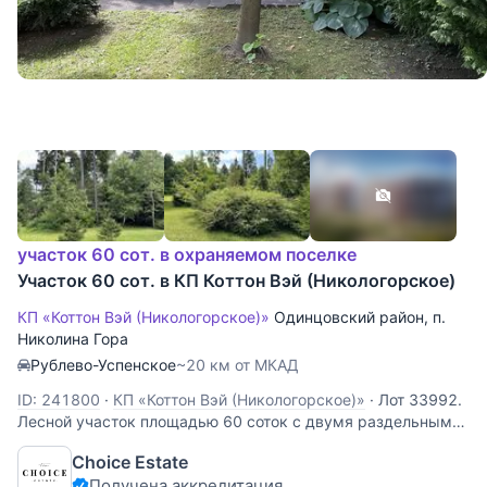
участок 60 сот. в охраняемом поселке
Участок 60 сот. в КП Коттон Вэй (Никологорское)
КП «Коттон Вэй (Никологорское)»
Одинцовский район
,
п.
Николина Гора
Рублево-Успенское
~20 км от МКАД
ID: 241800
·
КП «Коттон Вэй (Никологорское)»
·
Лот 33992.
Лесной участок площадью 60 соток с двумя раздельными
въездами в охраняемом коттеджном посёлке
Choice Estate
"Никологорское". Участок подключен к центральным
Получена аккредитация
коммуникациям, а также на нём выполнен ландшафтный