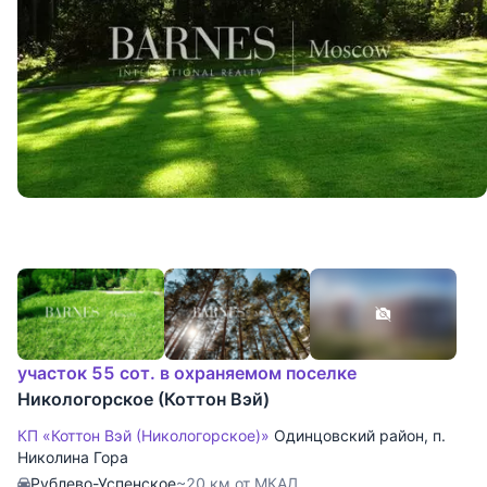
участок 55 сот. в охраняемом поселке
Никологорское (Коттон Вэй)
КП «Коттон Вэй (Никологорское)»
Одинцовский район
,
п.
Николина Гора
Рублево-Успенское
~20 км от МКАД