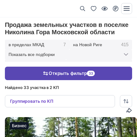
Продажа земельных участков в поселке
Николина Гора Московской области
7
415
в пределах МКАД
на Новой Риге
Показать все подборки
338
167
на Рублевке
10 км от МКАД
Открыть фильтр
33
463
849
20 км от МКАД
30 км от МКАД
Найдено 33 участка в 2 КП
Группировать по КП
Бизнес