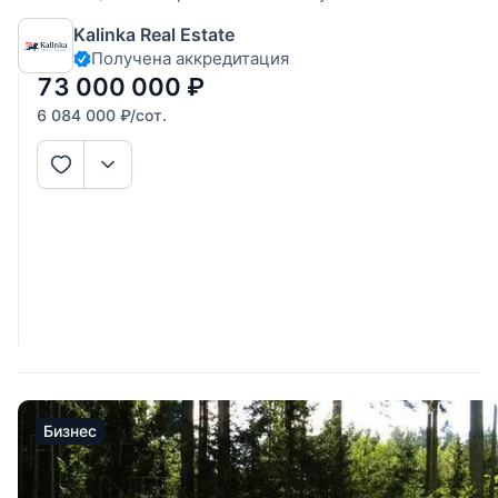
самом центре стародачного охраняемого поселка
Kalinka Real Estate
Никологорское (Коттон Вей). Участок лесной,
Получена аккредитация
прямоугольной формы, огорожен капитальным бетонным
забором с освещением. Коммуникации заведены
73 000 000
₽
6 084 000
₽
/сот.
Бизнес