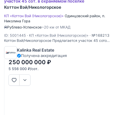
участок 45 сот. в охраняемом поселке
Коттон Вэй/Никологорское
КП «Коттон Вэй (Никологорское)»
Одинцовский район
,
п.
Николина Гора
Рублево-Успенское
~20 км от МКАД
ID: 5001445
·
КП «Коттон Вэй (Никологорское)»
·
№168213
Коттон Вэй/Никологорское Предлагается участок 45 соток
в элитном поселке Никологорское (Коттон Вэй). На участке
Kalinka Real Estate
строение 600 кв.м. под реконструкцию.
Получена аккредитация
250 000 000
₽
5 556 000
₽
/сот.