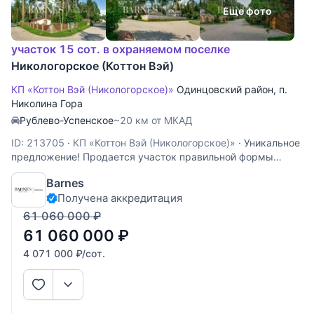
Еще фото
участок 15 сот. в охраняемом поселке
Никологорское (Коттон Вэй)
КП «Коттон Вэй (Никологорское)»
Одинцовский район
,
п.
Николина Гора
Рублево-Успенское
~20 км от МКАД
ID: 213705
·
КП «Коттон Вэй (Никологорское)»
·
Уникальное
предложение! Продается участок правильной формы
площадью 15 соток в элитном коттеджном поселке Коттон
Barnes
Вэй. Этот райский уголок находится всего в 24 км от МКАД
Получена аккредитация
в направлении Рублево-Успенского шоссе. Здесь вы
сможете наслаждаться красотой
61 060 000
₽
61 060 000
₽
4 071 000
₽
/сот.