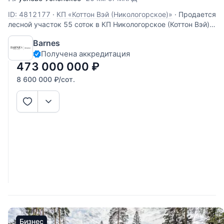
ID: 4812177
·
КП «Коттон Вэй (Никологорское)»
·
Продается
лесной участок 55 соток в КП Никологорское (Коттон Вэй).
24 км. от МКАД по Рублево-Успенскому или Новорижскому
Barnes
шоссе. Есть выезд на платную скоростную дорогу.
Получена аккредитация
Центральные коммуникации. Тихое, приватное место.
473 000 000
₽
8 600 000
₽
/сот.
Бизнес