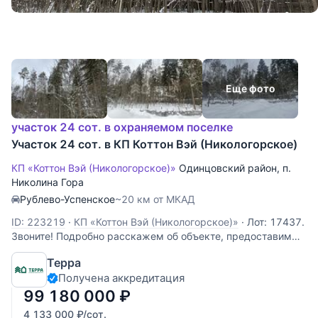
Еще фото
участок 24 сот. в охраняемом поселке
Участок 24 сот. в КП Коттон Вэй (Никологорское)
КП «Коттон Вэй (Никологорское)»
Одинцовский район
,
п.
Николина Гора
Рублево-Успенское
~20 км от МКАД
ID: 223219
·
КП «Коттон Вэй (Никологорское)»
·
Лот: 17437.
Звоните! Подробно расскажем об объекте, предоставим
всю необходимую информацию и оперативно покажем!
Терра
Получена аккредитация
99 180 000
₽
4 133 000
₽
/сот.