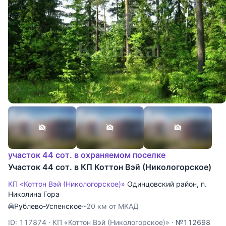
участок 44 сот. в охраняемом поселке
Участок 44 сот. в КП Коттон Вэй (Никологорское)
КП «Коттон Вэй (Никологорское)»
Одинцовский район
,
п.
Николина Гора
Рублево-Успенское
~20 км от МКАД
ID: 117874
·
КП «Коттон Вэй (Никологорское)»
·
№112698