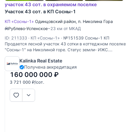
участок 43 сот. в охраняемом поселке
Участок 43 сот. в КП Сосны-1
КП «Сосны-1»
Одинцовский район
,
п. Николина Гора
Рублево-Успенское
~23 км от МКАД
ID: 211333
·
КП «Сосны-1»
·
№151539 Сосны-1 КП
Продается лесной участок 43 сотки в коттеджном поселке
"Сосны-1" на Николиной горе. Статус земли- ИЖС.
Коммуникации- центральные.
Kalinka Real Estate
Получена аккредитация
160 000 000
₽
3 721 000
₽
/сот.