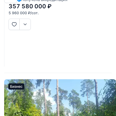
дизайн, растут многолетние деревья, обустроен
357 580 000
₽
5 960 000
₽
/сот.
Бизнес