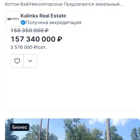
Коттон Вэй/Никологорское Предлагается земельный
участок 44 соток с вековыми соснами в строго
Kalinka Real Estate
охраняемом поселке Никологорское (Коттон Вей) рядом с
Получена аккредитация
развитой инфраструктурой Николиной горы. Статус земли -
ИЖС. Коммуникации подведены. Участок
150 350 000
₽
157 340 000
₽
3 576 000
₽
/сот.
Бизнес