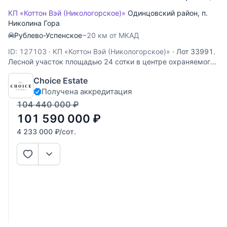
КП «Коттон Вэй (Никологорское)»
Одинцовский район
,
п.
Николина Гора
Рублево-Успенское
~20 км от МКАД
ID: 127103
·
КП «Коттон Вэй (Никологорское)»
·
Лот 33991.
Лесной участок площадью 24 сотки в центре охраняемого
коттеджного посёлка "Никологорское". Самое лучшее и
Choice Estate
тихое расположение в посёлке. Центральные
Получена аккредитация
коммуникации проходят по границе участка. Элитный
поселок «Коттон Вэй» расположен в 24 км
104 440 000
₽
101 590 000
₽
4 233 000
₽
/сот.