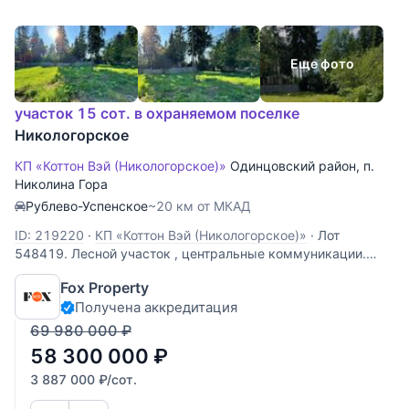
Еще фото
участок 15 сот. в охраняемом поселке
Никологорское
КП «Коттон Вэй (Никологорское)»
Одинцовский район
,
п.
Николина Гора
Рублево-Успенское
~20 км от МКАД
ID: 219220
·
КП «Коттон Вэй (Никологорское)»
·
Лот
548419. Лесной участок , центральные коммуникации.
Тихое, приватное место.
Fox Property
Получена аккредитация
69 980 000
₽
58 300 000
₽
3 887 000
₽
/сот.