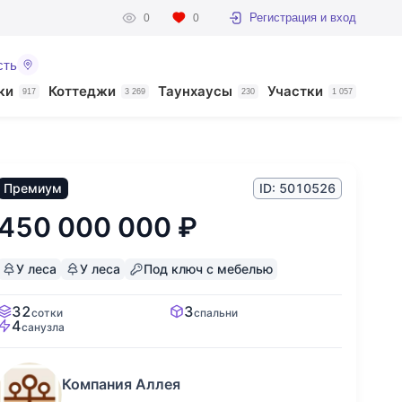
Регистрация и вход
0
0
сть
ки
Коттеджи
Таунхаусы
Участки
917
3 269
230
1 057
Премиум
ID: 5010526
450 000 000
₽
У леса
У леса
Под ключ с мебелью
32
3
сотки
спальни
4
санузла
Компания Аллея