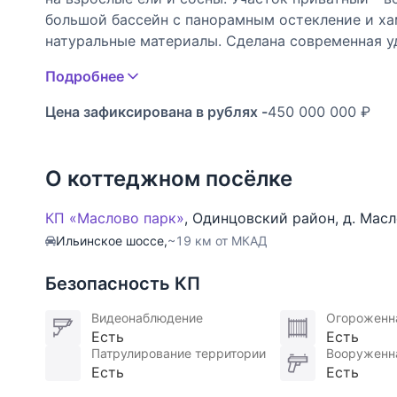
большой бассейн с панорамным остекление и ха
натуральные материалы. Сделана современная уд
большая, около 100 кв.м., в каждой спальне сво
Подробнее
теплый гараж, прачечная и квартира для персон
проживанию.
Цена зафиксирована в рублях -
450 000 000 ₽
УЧАСТОК: На участке построен русская бревенча
земли: земли населенных пунктов для ИЖС. Все 
О коттеджном посёлке
аренде.
КП «Маслово парк»
,
Одинцовский район
,
д. Мас
ОПИСАНИЕ ПОСЁЛКА: Камерный премиальный пос
Ильинское шоссе,
~19 км от МКАД
Успенского и Ильинского шоссе. Есть свой выхо
губернаторской программы «Парки в лесу». Идеа
Безопасность КП
Построен в единой современной архитектуре. Вс
асфальтированы, установлено уличное освещени
Видеонаблюдение
Огороженн
Есть
Есть
Патрулирование территории
Вооруженн
ИНФРАСТРУКТУРА: Жителям доступна инфрастру
Есть
Есть
с крытым и уличным теннисными кортами, фут