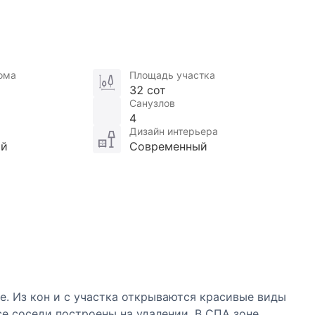
ома
Площадь участка
32 сот
Санузлов
4
Дизайн интерьера
ой
Современный
е. Из кон и с участка открываются красивые виды
се соседи построены на удалении. В СПА зоне