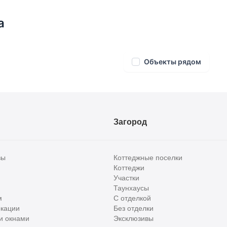
ный дом, банкетный зал и т.д. Также жителям
езда на Новорижском шоссе
а
Объекты рядом
Загород
вы
Коттеджные поселки
Коттеджи
Участки
Таунхаусы
м
С отделкой
кации
Без отделки
и окнами
Эксклюзивы