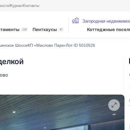
вости
Журнал
Контакты
Загородная недвижимо
ртаменты
Пентхаусы
Коттеджные посел
239
87
ьинское Шоссе
КП «Маслово Парк»
Лот ID 5010526
делкой
лово