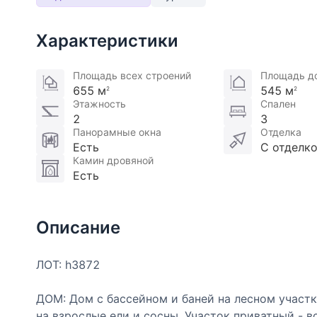
Характеристики
Площадь всех строений
Площадь д
655 м
545 м
2
2
Этажность
Спален
2
3
Панорамные окна
Отделка
Есть
С отделк
Камин дровяной
Есть
Описание
ЛОТ: h3872
ДОМ: Дом с бассейном и баней на лесном участк
на взрослые ели и сосны. Участок приватный - в