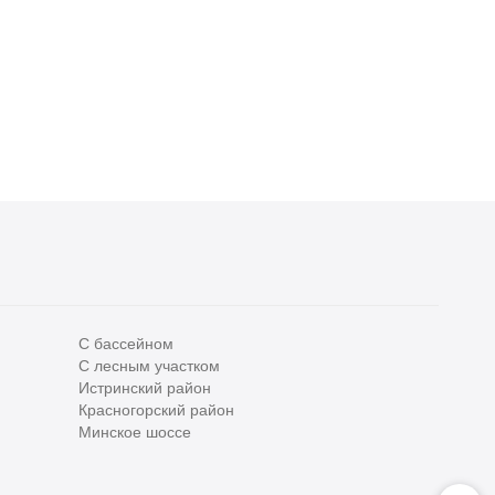
С бассейном
С лесным участком
Все
0
Истринский район
Красногорский район
Сегодня
0
Минское шоссе
Вчера
0