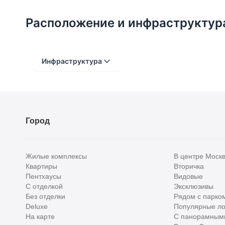
(бассейн, сауна, хамам, тренажерный зал), клуб
доступно оформление пропуска для прямого вы
Расположение и инфраструктур
Инфраструктура
Расстояние от объекта
До 2000 метров
Город
Школы
Детские клубы
Жилые комплексы
В центре Моск
Детские сады
Квартиры
Вторичка
Пентхаусы
Видовые
Поликлиники
С отделкой
Эксклюзивы
Больницы
Без отделки
Рядом с парко
Deluxe
Популярные ло
Салоны красоты
На карте
С панорамным