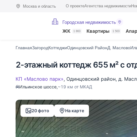
О проекте
Агентства недвижимости
Но
Москва и область
Городская недвижимость
Фото (20)
Характеристики
Описание
О поселке
На карте
ЖК
Квартиры
Апа
1 863
1 503
Главная
Загород
Коттеджи
Одинцовский Район
Д. Маслово
Ил
2-этажный коттедж 655 м² с от
КП «Маслово парк»
,
Одинцовский район
,
д. Мас
Ильинское шоссе,
~19 км от МКАД
20 фото
На карте