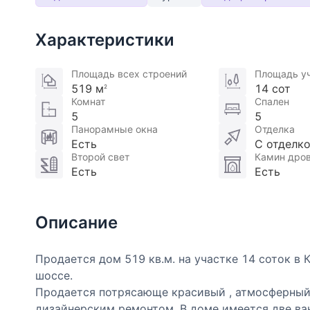
Характеристики
Площадь всех строений
Площадь у
519 м
14 сот
2
Комнат
Спален
5
5
Панорамные окна
Отделка
Есть
С отделк
Второй свет
Камин дро
Есть
Есть
Описание
Продается дом 519 кв.м. на участке 14 соток в
шоссе.
Продается потрясающе красивый , атмосферный д
дизайнерским ремонтом. В доме имеется две ван