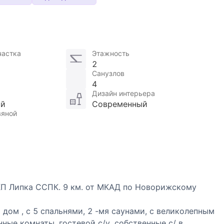
частка
Этажность
2
Санузлов
4
Дизайн интерьера
ой
Современный
вяной
 КП Липка ССПК. 9 км. от МКАД по Новорижскому
ом , с 5 спальнями, 2 -мя саунами, с великолепным
ные комнаты, гостевой с/у, собственные с/ в