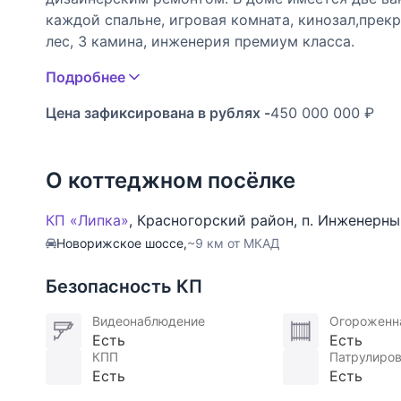
каждой спальне, игровая комната, кинозал,прек
лес, 3 камина, инженерия премиум класса.
Авторский проект , созданный архитектурной п
Подробнее
стилб, натуральные материалы,Полная приватнос
Пространство наполнено светом, воздухом и сп
Цена зафиксирована в рублях -
450 000 000 ₽
ПЛАНИРОВКА
Мастер этаж 120м;
спальня с камином ;
О коттеджном посёлке
собственная СПА комната;
ванная с верхним светом;
КП «Липка»
,
Красногорский район
,
п. Инженерны
гардеробная.
Новорижское шоссе,
~9 км от МКАД
ОБЩИЕ ЗОНЫ
двусветная гостинная с панарамой 11 м;
Безопасность КП
две гостинные с каминами;
кухня-гостинная-столовая;
Видеонаблюдение
Огороженн
Есть
Есть
библиотека;
КПП
Патрулиров
спортивный зал
Есть
Есть
ПРИВАТНЫЕ КОМНАТЫ: