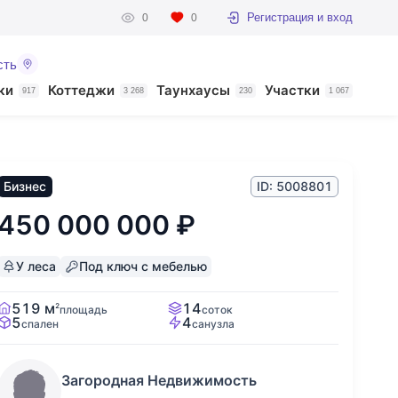
Регистрация и вход
0
0
сть
ки
Коттеджи
Таунхаусы
Участки
917
3 268
230
1 067
Бизнес
ID: 5008801
450 000 000
₽
У леса
Под ключ с мебелью
519 м
14
2
площадь
соток
5
4
спален
санузла
Загородная Недвижимость