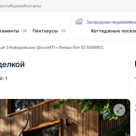
вости
Журнал
Контакты
Загородная недвижимо
таменты
Пентхаусы
Коттеджные посел
238
103
ый-1
Новорижское Шоссе
КП «Липка»
Лот ID 5008801
делкой
й-1