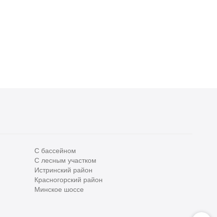
С бассейном
С лесным участком
Все
0
Истринский район
Красногорский район
Сегодня
0
Минское шоссе
Вчера
0