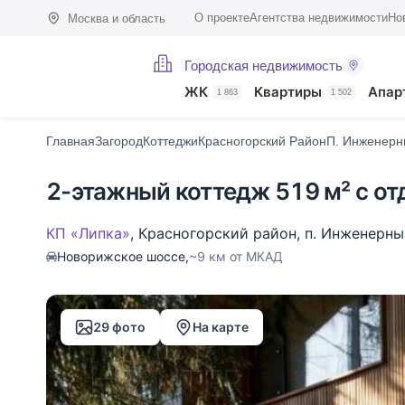
О проекте
Агентства недвижимости
Но
Москва и область
Городская недвижимость
Фото (29)
Характеристики
Описание
О поселке
На карте
ЖК
Квартиры
Апар
1 863
1 502
Главная
Загород
Коттеджи
Красногорский Район
П. Инженерн
2-этажный коттедж 519 м² с от
КП «Липка»
,
Красногорский район
,
п. Инженерны
Новорижское шоссе,
~9 км от МКАД
29 фото
На карте