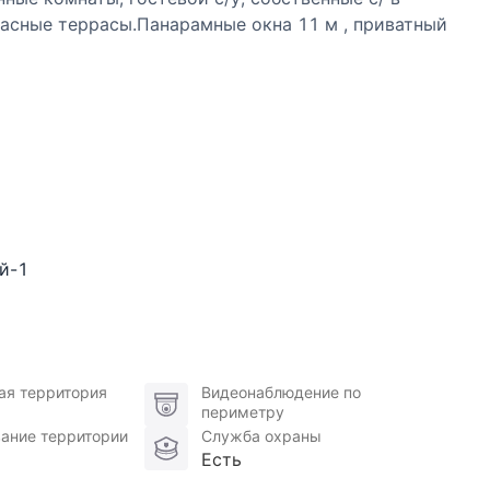
расные террасы.Панарамные окна 11 м , приватный
арой для своей семьи.Современный скандинавский
ть, из дома видно только сосны,ни одного соседа.
окойствием.
й-1
ая территория
Видеонаблюдение по
периметру
ание территории
Служба охраны
Есть