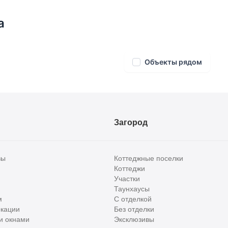
а
ость)
Объекты рядом
Загород
ериметру. Ландшафтный дизайн, спортивная
олное ощущение уединенности и живого леса.
вы
Коттеджные поселки
Коттеджи
Участки
Таунхаусы
м
С отделкой
кации
Без отделки
и окнами
Эксклюзивы