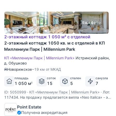
Еще фото
2-этажный коттедж 1 050 м² с отделкой
2-этажный коттедж 1050 кв. м с отделкой в КП
Миллениум Парк | Millennium Park
КП «Миллениум Парк | Millennium Park»
Истринский район
,
д. Обушково
Новорижское
~19 км от МКАД
площадь
соток
спален
санузла
1 050 м
15
5
7
2
ID: 5050999
·
КП «Миллениум Парк | Millennium Park»
·
Лот:
117434. На продажу предлагается вилла «Neo Italica» - это
современная итальянская роскошь, воплощенная в
Point Estate
монолитно-кирпичном доме площадью 1050 м2 с
Получена аккредитация
утепленным фасадом, отделанным крупноформатным