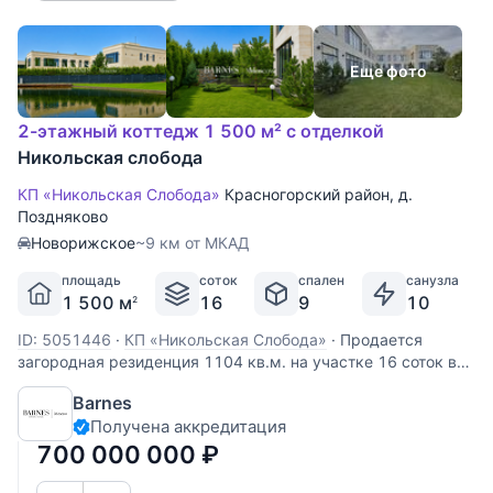
Еще фото
2-этажный коттедж 1 500 м² с отделкой
Никольская слобода
КП «Никольская Слобода»
Красногорский район
,
д.
Поздняково
Новорижское
~9 км от МКАД
площадь
соток
спален
санузла
1 500 м
16
9
10
2
ID: 5051446
·
КП «Никольская Слобода»
·
Продается
загородная резиденция 1104 кв.м. на участке 16 соток в
КП Никольская слобода. 9 км. от МКАД по Новорижскому
Barnes
шоссе.Дом у озера, первая линия. В доме: лифт, 9 спален,
Получена аккредитация
3 дровяных камина и 1 биокамин, эксплуатируемая
кровля, открытый бассейн.
700 000 000
₽