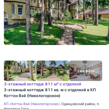
Еще фото
3-этажный коттедж 811 м² с отделкой
3-этажный коттедж 811 кв. м с отделкой в КП
Коттон Вэй (Никологорское)
КП «Коттон Вэй (Никологорское)»
Одинцовский район
,
п.
Николина Гора