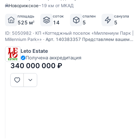
Новорижское
~19 км от МКАД
площадь
соток
спален
санузла
525 м
14
5
5
2
ID: 5050982
·
КП «Коттеджный поселок «Миллениум Парк |
Millennium Park»»
·
Арт. 140383357 Представляем вашему
вниманию дом “под ключ” площадью 525 кв. м в
Leto Estate
коттеджном поселке “Миллениум парк”, расположенном в
Получена аккредитация
19 км от МКАД по Новорижскому шоссе. Дом полностью
отделан и меблирован, готов к постоянному проживанию.
340 000 000
₽
Интерьер