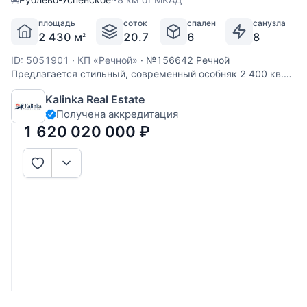
площадь
соток
спален
санузла
2 430 м
20.7
6
8
2
ID: 5051901
·
КП «Речной»
·
№156642 Речной
Предлагается стильный, современный особняк 2 400 кв.м.
на участке 21 сотка в элитном охраняемом поселке
Kalinka Real Estate
Речной. Участок прямоугольной формы, с небольшим
Получена аккредитация
внутренним двориком. Фасад дома облицован
натуральным камнем с декоративными
1 620 020 000
₽