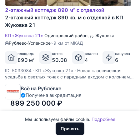
2-этажный коттедж 890 м² с отделкой
2-этажный коттедж 890 кв. м с отделкой в КП
Жуковка 21
КП «Жуковка 21»
Одинцовский район
,
д. Жуковка
Рублево-Успенское
~9 км от МКАД
площадь
соток
спален
санузла
890 м
50.08
4
6
2
ID: 5033084
·
КП «Жуковка 21»
·
Новая классическая
Все
0
усадьба в светлых тонах с парадным входом с колоннами.
Прекрасная планировка соответствует современным
Сегодня
0
Всё на Рублёвке
представлениям о комфорте. Внутри эффектная парадная
Получена аккредитация
лестница на 4 уровня. Мансарда: подсобные помещения
Вчера
0
Этаж 1: прихожая, с/у,
899 250 000
₽
За неделю
0
Мы используем файлы cookie.
Подробнее
Доллары
За месяц
0
ООО "ХоумХантер" использует cookie для обеспечения
Евро
Принять
функционирования веб-сайта, аналитики действий на веб-сайте
За 3 месяца
Рубли
0
и улучшения качества обслуживания. Для получения