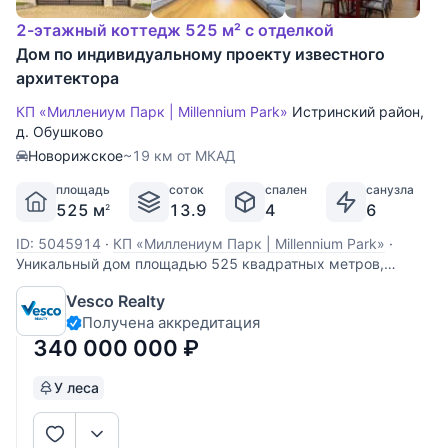
2-этажный коттедж 525 м² с отделкой
Дом по индивидуальному проекту известного
архитектора
КП «Миллениум Парк | Millennium Park»
Истринский район
,
д. Обушково
Новорижское
~19 км от МКАД
площадь
соток
спален
санузла
525 м
13.9
4
6
2
ID: 5045914
·
КП «Миллениум Парк | Millennium Park»
·
Уникальный дом площадью 525 квадратных метров,
расположенный на участке в 14 соток с авторским
Vesco Realty
ландшафтным дизайном. Дом спроектирован известным
Получена аккредитация
архитектором Н. Бенуа. О доме писали в авторитетных
журналах «АрхРевю» и Interior+Design, подчеркивая его
340 000 000
₽
У леса