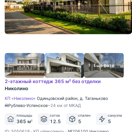
Еще фото
2-этажный коттедж 365 м² без отделки
Николино
КП «Николино»
Одинцовский район
,
д. Таганьково
Рублево-Успенское
~24 км от МКАД
площадь
соток
спален
санузла
365 м
12.5
5
5
2
ID: 5050618
·
КП «Николино»
·
№206100 Николино