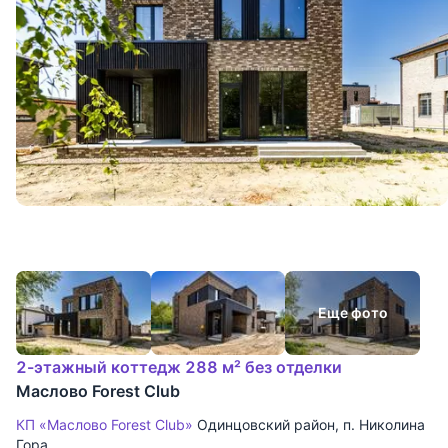
Еще фото
2-этажный коттедж 288 м² без отделки
Маслово Forest Club
КП «Маслово Forest Club»
Одинцовский район
,
п. Николина
Гора