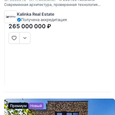
Современная архитектура, проверенная технология
строительства, знаковое место. Коттеджный поселок
Kalinka Real Estate
Николино на Рублево-Успенском шоссе. 23 км от МКАД.
Получена аккредитация
Дом с полностью заведенными коммуникациями,
завершенным внешним контуром,
265 000 000
₽
Премиум
Новый