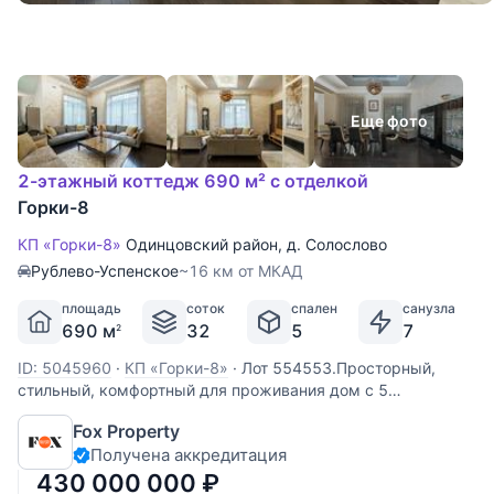
Еще фото
2-этажный коттедж 690 м² с отделкой
Горки-8
КП «Горки-8»
Одинцовский район
,
д. Солослово
Рублево-Успенское
~16 км от МКАД
площадь
соток
спален
санузла
690 м
32
5
7
2
ID: 5045960
·
КП «Горки-8»
·
Лот 554553.Просторный,
стильный, комфортный для проживания дом с 5
спальнями, СПА зоной и бассейном, дополнительно с
Fox Property
гаражом и квартирой для персонала , отдельно-стоящей
Получена аккредитация
баней , уютной беседкой, потрясающим ландшафтом,
напоминающим ботанический сад с
430 000 000
₽