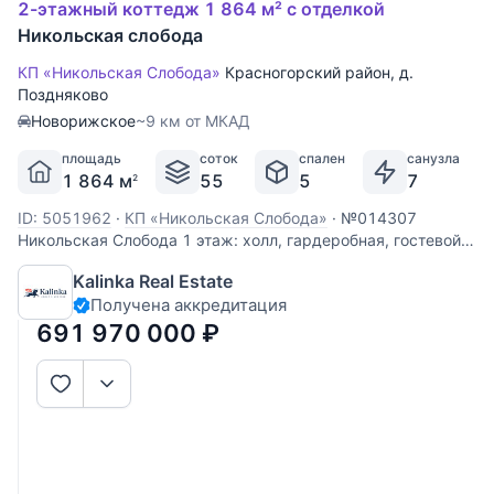
2-этажный коттедж 1 864 м² с отделкой
Никольская слобода
КП «Никольская Слобода»
Красногорский район
,
д.
Поздняково
Новорижское
~9 км от МКАД
площадь
соток
спален
санузла
1 864 м
55
5
7
2
ID: 5051962
·
КП «Никольская Слобода»
·
№014307
Никольская Слобода 1 этаж: холл, гардеробная, гостевой
с/у, каминный зал, кухня, столовая с выходом на террасу,
Kalinka Real Estate
кабинет, 2 спальни с гардеробными и с/у, лифт, переход в
Получена аккредитация
зимний сад, спортзал и СПА-зону с бассейном (15x5) 2
этаж: холл с
691 970 000
₽