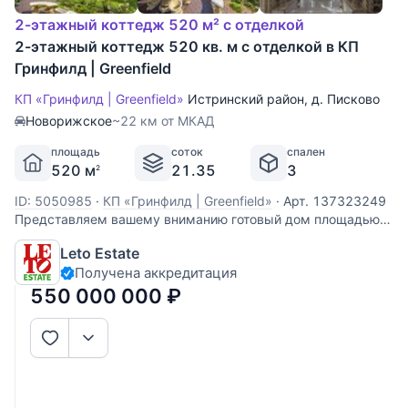
2-этажный коттедж 520 м² с отделкой
2-этажный коттедж 520 кв. м с отделкой в КП
Гринфилд | Greenfield
КП «Гринфилд | Greenfield»
Истринский район
,
д. Писково
Новорижское
~22 км от МКАД
площадь
соток
спален
520 м
21.35
3
2
ID: 5050985
·
КП «Гринфилд | Greenfield»
·
Арт. 137323249
Представляем вашему вниманию готовый дом площадью
520 кв. м в охраняемом коттеджном посёлке "Гринфилд",
Leto Estate
расположенном в 23 км от МКАД по Новорижскому шоссе.
Получена аккредитация
В доме выполнена отделка по индивидуальному проекту с
использованием
550 000 000
₽