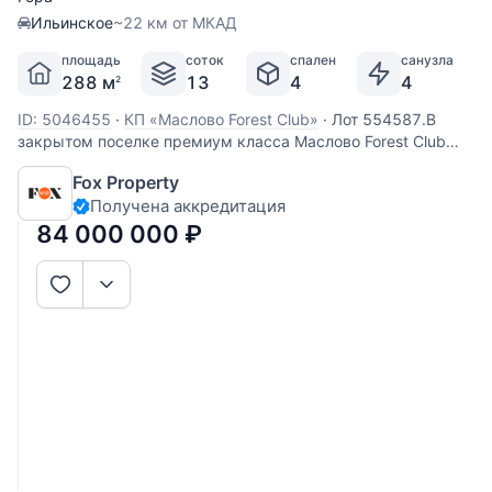
Ильинское
~22 км от МКАД
площадь
соток
спален
санузла
288 м
13
4
4
2
ID: 5046455
·
КП «Маслово Forest Club»
·
Лот 554587.В
закрытом поселке премиум класса Маслово Forest Club
представлен жилой дом 288 м. Дом кирпичный, заведены
Fox Property
все коммуникации, установлен газовый котел,подключено
Получена аккредитация
электричество. Жилой дом расположен в центральной
части поселка, имеет
84 000 000
₽