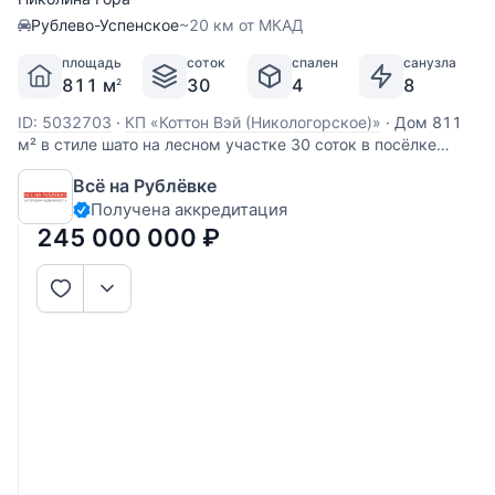
Рублево-Успенское
~20 км от МКАД
площадь
соток
спален
санузла
811 м
30
4
8
2
ID: 5032703
·
КП «Коттон Вэй (Никологорское)»
·
Дом 811
м² в стиле шато на лесном участке 30 соток в посёлке
«Никологорский» (Cotton Way), Николина Гора — 24 км от
Всё на Рублёвке
МКАД по Рублёво-Успенскому шоссе. Год постройки 2016,
Получена аккредитация
отделка под ключ, шесть спален в основном доме плюс
отдельный гостевой дом на
245 000 000
₽