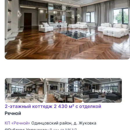
Еще фото
2-этажный коттедж 2 430 м² с отделкой
Речной
КП «Речной»
Одинцовский район
,
д. Жуковка
Рублево-Успенское
~8 км от МКАД