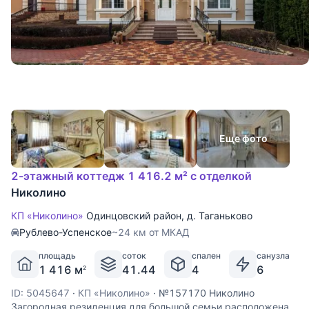
Еще фото
2-этажный коттедж 1 416.2 м² с отделкой
Николино
КП «Николино»
Одинцовский район
,
д. Таганьково
Рублево-Успенское
~24 км от МКАД
площадь
соток
спален
санузла
1 416 м
41.44
4
6
2
ID: 5045647
·
КП «Николино»
·
№157170 Николино
Загородная резиденция для большой семьи расположена в