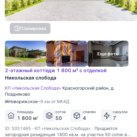
Планировка
Еще фото
2-этажный коттедж 1 800 м² с отделкой
Никольская слобода
КП «Никольская Слобода»
Красногорский район
,
д.
Поздняково
Новорижское
~9 км от МКАД
площадь
соток
спален
санузла
1 800 м
50
4
7
2
ID: 5051465
·
КП «Никольская Слобода»
·
Продается
загородная резиденция 1800 кв.м. на участке 50 соток в