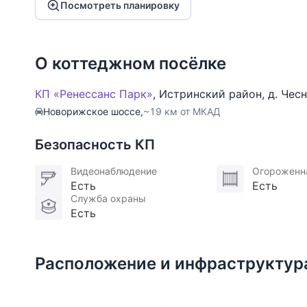
Подсобное помещение
15.71 м
• Инженерные системы:
Санузел с окном, только с душем
2
Посмотреть планировку
Постирочная
9.5 м
2
• Газовый котёл Buderus
Мастер-спальня
24.25 м
2
Терраса
96.7 м
2
Техническое помещение
2.25 м
2
• Система водоочистки Гидровелл
Гардеробная
18.91 м
2
• Система кондиционирования Mitsubishi
Гостиная
44.47 м
2
О коттеджном посёлке
• Сигнализация от протечки
Санузел
14.12 м
2
Кухня-столовая
43.44 м
2
• Бесшовный интернет по всему дому
Санузел с окном, с душем и ванной
КП «Ренессанс Парк»
,
Истринский район
,
д. Чес
• Развлекательное оборудование:
Терраса
18.56 м
2
Санузел
3.14 м
2
Новорижское шоссе,
~19 км от МКАД
• Встроенные телевизоры LG 55’’ — в кабинете, 
Санузел с окном, без душа и ванны
Коридор
5.03 м
2
Безопасность КП
Балкон
20.15 м
2
Санузел
2.66 м
2
Мебель и интерьер:
Без душа и ванны
• Вся мягкая мебель, обеденный стол и стулья в
Детская комната
25.68 м
2
Видеонаблюдение
Огороженн
Есть
Есть
Комната отдыха
23.22 м
2
Гардеробная
9.11 м
2
Служба охраны
Первый этаж: кухня-столовая, гостиная с панора
Сауна
4.84 м
2
Есть
Санузел
9.54 м
2
купель, комната отдыха, постирочная, бойлерная
Санузел с окном, с душем и ванной
Душ
2.21 м
м².
2
Второй этаж: мастер-спальня с гардеробной и с/
Балкон
4.08 м
2
Терраса
28.92 м
2
Расположение и инфраструктур
санузла, 4 балкона — 76 м².
Балкон
26.4 м
2
Кабинет
22.2 м
2
Третий этаж: подсобное помещение, выход на э
Спальня
22.67 м
2
Спальня
22.7 м
2