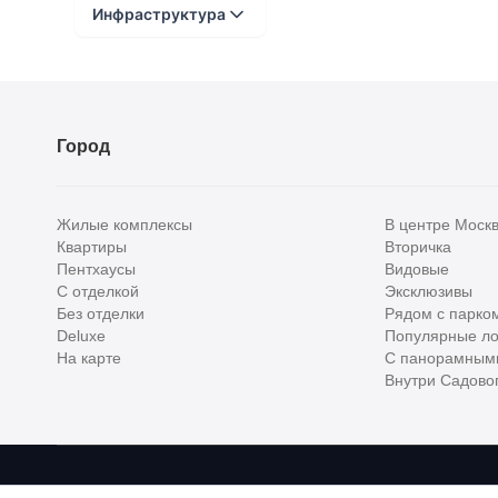
Участник AREA - Ассоциации Агентств Элитной
Инфраструктура
Балкон
25.67 м
2
Санузел
3.41 м
2
Санузел с окном, только с душем
Спальня
26.39 м
2
Расстояние от объекта
Бойлерная
10.04 м
2
До 2000 метров
Крыльцо
20.18 м
2
Город
Крыльцо
4.68 м
2
Школы
Крыльцо
1.63 м
2
Детские клубы
Жилые комплексы
В центре Моск
Детские сады
Квартиры
Вторичка
Пентхаусы
Видовые
Поликлиники
С отделкой
Эксклюзивы
Больницы
Без отделки
Рядом с парко
Deluxe
Популярные ло
Салоны красоты
На карте
С панорамным
Внутри Садовог
Торговые центры
Фитнесы
Ветеринарные клиники
Homehunter - первый полноценный онлайн-сервис элитной недвижимо