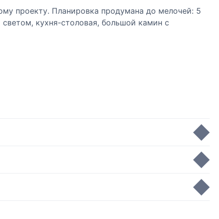
му проекту. Планировка продумана до мелочей: 5
м светом, кухня-столовая, большой камин с
ель/гидромассажная ванна на открытом воздухе,
зоны с удобной логистикой. Общая жилая площадь
 балконов.
дов.
аф Neff
Bosch
амерами
ными зонами.