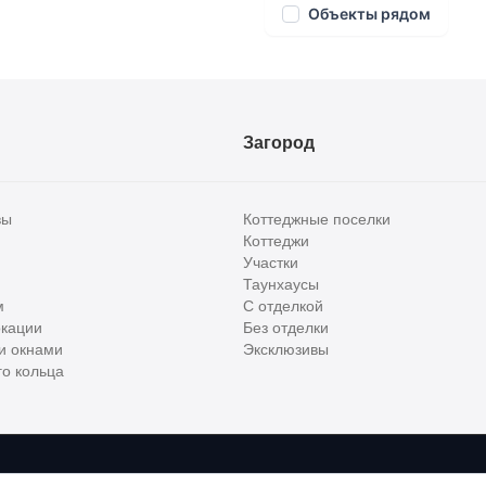
 Недвижимости
Объекты рядом
Загород
вы
Коттеджные поселки
Коттеджи
Участки
Таунхаусы
м
С отделкой
кации
Без отделки
и окнами
Эксклюзивы
о кольца
сти и бизнес класса в России. Используя сервис, вы соглашаетесь с
Пользов